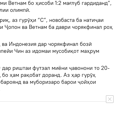
ими Ветнам бо ҳисоби 1:2 мағлуб гардиданд”,
ллии олимпӣ.
риқ, аз гурӯҳи “С”, новобаста ба натиҷаи
ои Ҷопон ва Ветнам ба даври чорякфинал роҳ
қ ва Индонезия дар чорякфинал бозӣ
айпейи Чин аз идомаи мусобиқот маҳрум
 дар риштаи футзал миёни ҷавонони то 20-
ҳ бо ҳам рақобат доранд. Аз ҳар гурӯҳ
ебароянд ва муборизаро барои ҷойҳои
.