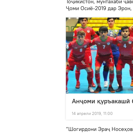
Тоҷикистон, мунтахаби ҷав
Ҷоми Осиё-2019 дар Эрон,
Анҷоми қуръакашӣ б
14 апрели 2019, 11:00
“Шогирдони Эраҷ Носеҳов 