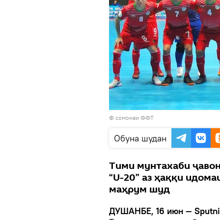
© сомонаи ФФТ
Обуна шудан
Тими мунтахаби ҷавон
“U-20” аз ҳаққи идома
маҳрум шуд
ДУШАНБЕ, 16 июн — Sputni