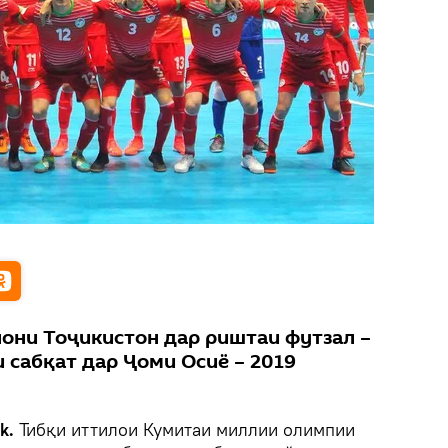
они Тоҷикистон дар риштаи футзал –
и сабқат дар Ҷоми Осиё – 2019
k.
Тибқи иттилои Кумитаи миллии олимпии