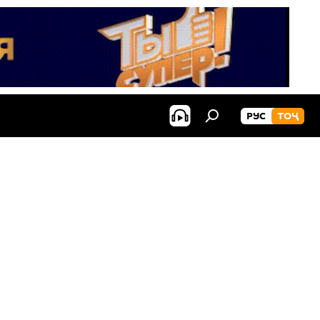
РУС
ТОҶ