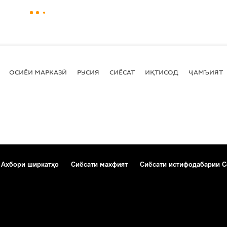
ОСИЁИ МАРКАЗӢ
РУСИЯ
СИЁСАТ
ИҚТИСОД
ҶАМЪИЯТ
Ахбори ширкатҳо
Сиёсати махфият
Сиёсати истифодабарии C