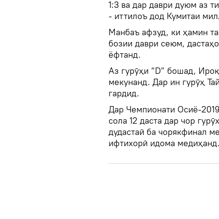
1:3 ва дар даври дуюм аз т
- иттилоъ дод Кумитаи ми
Манбаъ афзуд, ки ҳамин та
бозии даври сеюм, дастаҳ
ёфтанд.
Аз гурӯҳи “D” бошад, Иро
мекунанд. Дар ин гурӯҳ Т
гардид.
Дар Чемпионати Осиё-2019
сола 12 даста дар чор гурӯ
дудастаӣ ба чорякфинал м
ифтихорӣ идома медиҳанд