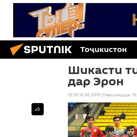
Тоҷикистон
Шикасти т
дар Эрон
13:33 16.06.2019
(Навсозишуда:
13