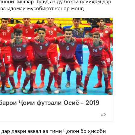
онони кишвар баъд аз ду бохти пайиҳам дар
 аз идомаи мусобиқот канор монд.
арои Ҷоми футзали Осиё - 2019
дар даври аввал аз тими Ҷопон бо ҳисоби