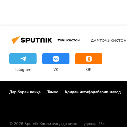
Тоҷикистон
ДАР ТОҶИКИСТОН
Telegram
VK
OK
Дар бораи лоиҳа
Тамос
Қоидаи истифодабарии мавод
© 2026 Sputnik Ҳамаи ҳуқуқҳо ҳимоя шудаанд. 18+