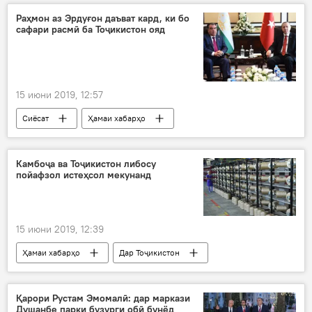
Раҳмон аз Эрдуғон даъват кард, ки бо
сафари расмӣ ба Тоҷикистон ояд
15 июни 2019, 12:57
Сиёсат
Ҳамаи хабарҳо
Камбоҷа ва Тоҷикистон либосу
пойафзол истеҳсол мекунанд
15 июни 2019, 12:39
Ҳамаи хабарҳо
Дар Тоҷикистон
Қарори Рустам Эмомалӣ: дар маркази
Душанбе парки бузурги обӣ бунёд