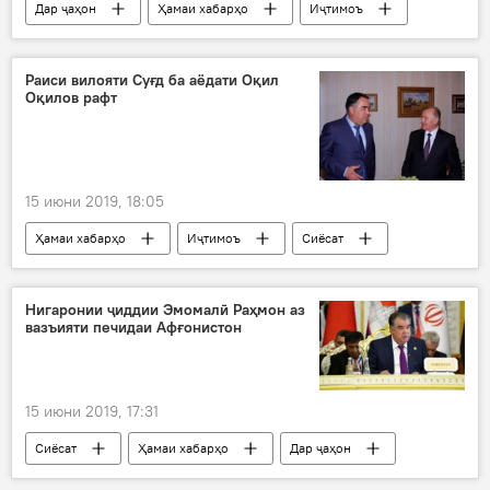
Дар ҷаҳон
Ҳамаи хабарҳо
Иҷтимоъ
Сиёсат
Дар Тоҷикистон
Раиси вилояти Суғд ба аёдати Оқил
Оқилов рафт
15 июни 2019, 18:05
Ҳамаи хабарҳо
Иҷтимоъ
Сиёсат
Дар Тоҷикистон
Нигаронии ҷиддии Эмомалӣ Раҳмон аз
вазъияти печидаи Афғонистон
15 июни 2019, 17:31
Сиёсат
Ҳамаи хабарҳо
Дар ҷаҳон
Дар Тоҷикистон