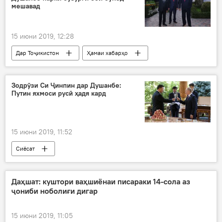
мешавад
15 июни 2019, 12:28
Дар Тоҷикистон
Ҳамаи хабарҳо
Зодрӯзи Си Ҷинпин дар Душанбе:
Путин яхмоси русӣ ҳадя кард
15 июни 2019, 11:52
Сиёсат
Даҳшат: куштори ваҳшиёнаи писараки 14-сола аз
ҷониби ноболиғи дигар
15 июни 2019, 11:05