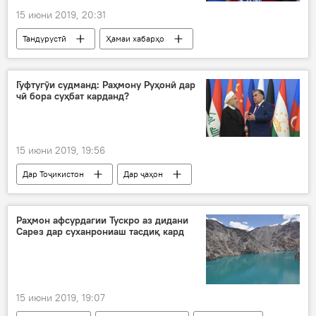
15 июни 2019, 20:31
Тандурустӣ
Ҳамаи хабарҳо
Дар Тоҷикистон
Гуфтугӯи судманд: Раҳмону Руҳонӣ дар
чӣ бора суҳбат карданд?
15 июни 2019, 19:56
Дар Тоҷикистон
Дар ҷаҳон
Ҳамаи хабарҳо
Иқтисод
Сиёсат
Раҳмон афсурдагии Тускро аз дидани
Сарез дар суханрониаш тасдиқ кард
15 июни 2019, 19:07