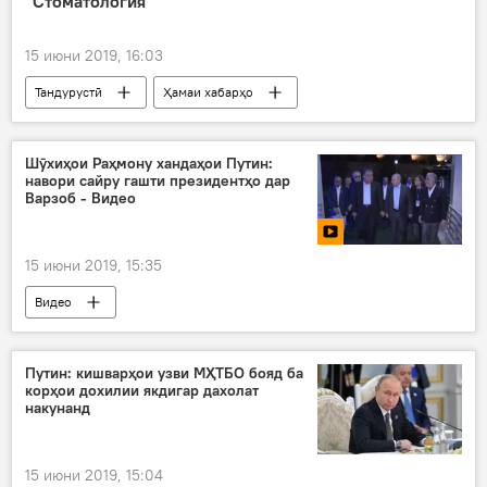
“Стоматология"
15 июни 2019, 16:03
Тандурустӣ
Ҳамаи хабарҳо
Дар Тоҷикистон
Шӯхиҳои Раҳмону хандаҳои Путин:
навори сайру гашти президентҳо дар
Варзоб - Видео
15 июни 2019, 15:35
Видео
Путин: кишварҳои узви МҲТБО бояд ба
корҳои дохилии якдигар дахолат
накунанд
15 июни 2019, 15:04