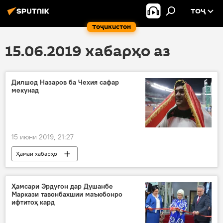
ТОҶ
Тоҷикистон
15.06.2019 хабарҳо аз
Дилшод Назаров ба Чехия сафар
мекунад
15 июни 2019, 21:27
Ҳамаи хабарҳо
Навигариҳои варзиши Тоҷикистон
Дар Тоҷикистон
Ҳамсари Эрдуғон дар Душанбе
Маркази тавонбахшии маъюбонро
ифтитоҳ кард