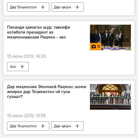
Дар Тоҷикистон
Дар ҷаҳон
Ҳамаи хабарҳо
Сиёсат
Писанди ҳамагон шуд: тавсифи
котиботи президент аз
меҳмоннавозии Раҳмон - акс
11
15 июни 2019, 14:20
Акс
Дар меҳмонии Эмомалӣ Раҳмон: шоми
амирон дар Тоҷикистон чӣ гуна
гузашт?
15 июни 2019, 13:56
Дар Тоҷикистон
Дар ҷаҳон
Ҳамаи хабарҳо