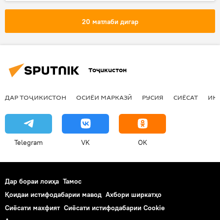
20 матлаби дигар
Тоҷикистон
ДАР ТОҶИКИСТОН
ОСИЁИ МАРКАЗӢ
РУСИЯ
СИЁСАТ
ИҚ
Telegram
VK
OK
Дар бораи лоиҳа
Тамос
Қоидаи истифодабарии мавод
Ахбори ширкатҳо
Сиёсати махфият
Сиёсати истифодабарии Cookie