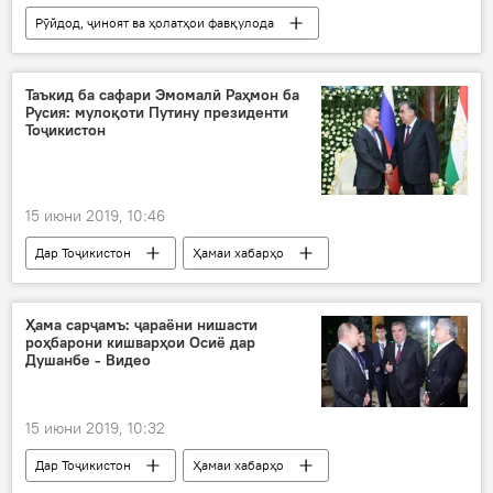
Рӯйдод, ҷиноят ва ҳолатҳои фавқулода
Дар Тоҷикистон
Таъкид ба сафари Эмомалӣ Раҳмон ба
Русия: мулоқоти Путину президенти
Тоҷикистон
15 июни 2019, 10:46
Дар Тоҷикистон
Ҳамаи хабарҳо
Сиёсат
Ҳама сарҷамъ: ҷараёни нишасти
роҳбарони кишварҳои Осиё дар
Душанбе - Видео
15 июни 2019, 10:32
Дар Тоҷикистон
Ҳамаи хабарҳо