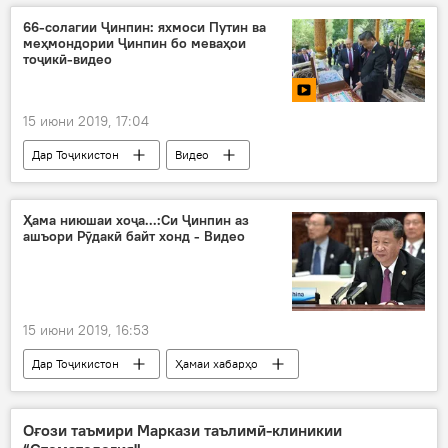
66-солагии Ҷинпин: яхмоси Путин ва
меҳмондории Ҷинпин бо меваҳои
тоҷикӣ-видео
15 июни 2019, 17:04
Дар Тоҷикистон
Видео
Ҳамаи хабарҳо
Ҳама ниюшаи хоҷа...:Си Ҷинпин аз
ашъори Рӯдакӣ байт хонд - Видео
15 июни 2019, 16:53
Дар Тоҷикистон
Ҳамаи хабарҳо
Оғози таъмири Маркази таълимӣ-клиникии