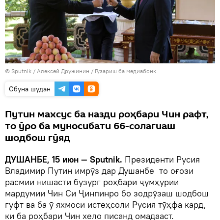
©
Sputnik
/ Алексей Дружинин
/
Гузариш ба медиабонк
Обуна шудан
Путин махсус ба назди роҳбари Чин рафт,
то ӯро ба муносибати 66-солагиаш
шодбош гӯяд
ДУШАНБЕ, 15 июн — Sputnik.
Президенти Русия
Владимир Путин имрӯз дар Душанбе то оғози
расмии нишасти бузург роҳбари ҷумҳурии
мардумии Чин Си Ҷинпинро бо зодрӯзаш шодбош
гуфт ва ба ӯ яхмоси истеҳсоли Русия тӯҳфа кард,
ки ба роҳбари Чин хело писанд омадааст.