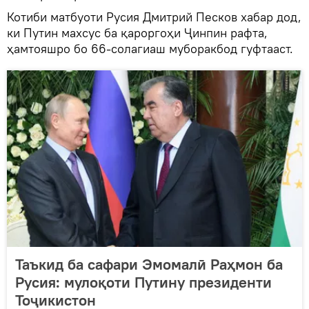
Котиби матбуоти Русия Дмитрий Песков хабар дод,
ки Путин махсус ба қароргоҳи Ҷинпин рафта,
ҳамтояшро бо 66-солагиаш муборакбод гуфтааст.
Таъкид ба сафари Эмомалӣ Раҳмон ба
Русия: мулоқоти Путину президенти
Тоҷикистон