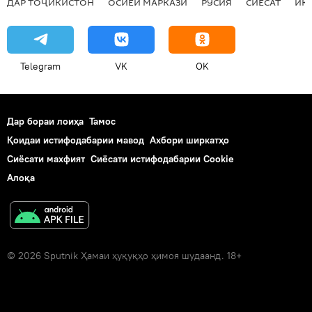
ДАР ТОҶИКИСТОН
ОСИЁИ МАРКАЗӢ
РУСИЯ
СИЁСАТ
ИҚ
Telegram
VK
OK
Дар бораи лоиҳа
Тамос
Қоидаи истифодабарии мавод
Ахбори ширкатҳо
Сиёсати махфият
Сиёсати истифодабарии Cookie
Алоқа
© 2026 Sputnik Ҳамаи ҳуқуқҳо ҳимоя шудаанд. 18+