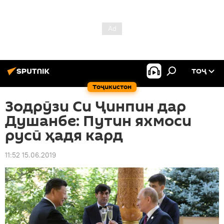
ТОҶ
Тоҷикистон
Зодрӯзи Си Ҷинпин дар
Душанбе: Путин яхмоси
русӣ ҳадя кард
11:52 15.06.2019