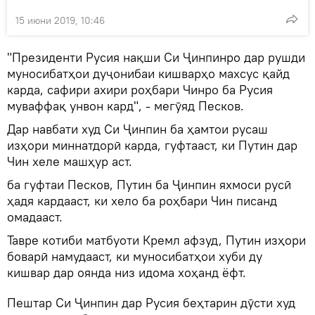
15 июни 2019, 10:46
"Президенти Русия нақши Си Ҷинпинро дар рушди
муносибатҳои дуҷонибаи кишварҳо махсус қайд
карда, сафири ахири роҳбари Чинро ба Русия
муваффақ унвон кард", - мегӯяд Песков.
Дар навбати худ Си Ҷинпин ба ҳамтои русаш
изҳори миннатдорӣ карда, гуфтааст, ки Путин дар
Чин хеле машҳур аст.
ба гуфтаи Песков, Путин ба Ҷинпин яхмоси русӣ
ҳадя кардааст, ки хело ба роҳбари Чин писанд
омадааст.
Тавре котиби матбуоти Кремл афзуд, Путин изҳори
боварӣ намудааст, ки муносибатҳои хуби ду
кишвар дар оянда низ идома хоҳанд ёфт.
Пештар Си Ҷинпин дар Русия беҳтарин дӯсти худ