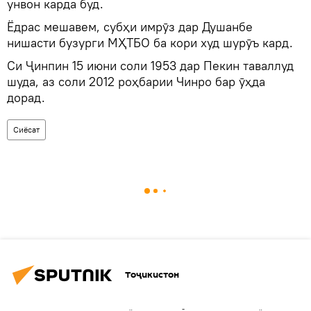
унвон карда буд.
Ёдрас мешавем, субҳи имрӯз дар Душанбе
нишасти бузурги МҲТБО ба кори худ шурӯъ кард.
Си Ҷинпин 15 июни соли 1953 дар Пекин таваллуд
шуда, аз соли 2012 роҳбарии Чинро бар ӯҳда
дорад.
Сиёсат
Тоҷикистон