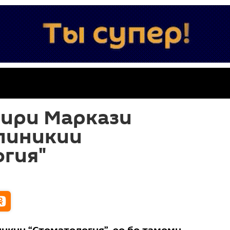
мири Маркази
линикии
гия"