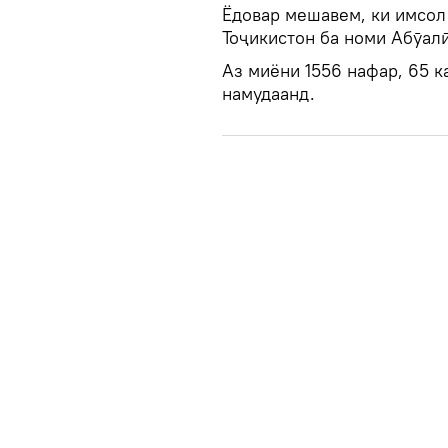
Ёдовар мешавем, ки имсол
Тоҷикистон ба номи Абӯалӣ
Аз миёни 1556 нафар, 65 
намудаанд.