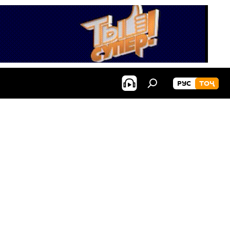
РУС
ТОҶ