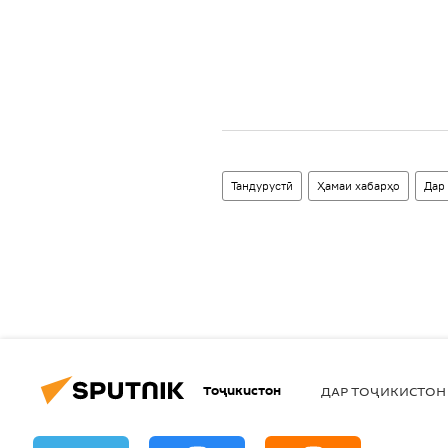
Тандурустӣ
Ҳамаи хабарҳо
Дар
Тоҷикистон
ДАР ТОҶИКИСТОН