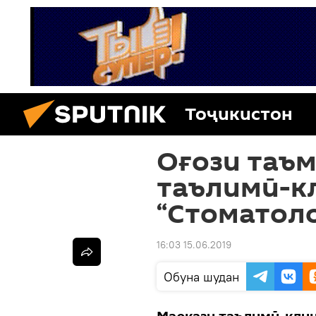
Тоҷикистон
Оғози таъ
таълимӣ-к
“Стоматоло
16:03 15.06.2019
Обуна шудан