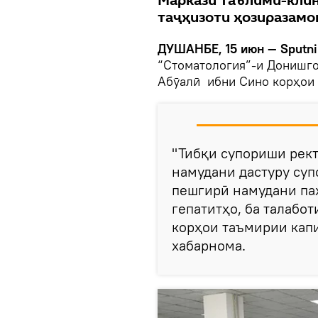
Маркази таълимӣ-клин
таҷҳизоти ҳозиразамо
ДУШАНБЕ, 15 июн — Sputni
“Стоматология”-и Донишго
Абӯалӣ ибни Сино корҳои 
"Тибқи супориши рект
намудани дастуру су
пешгирӣ намудани па
гепатитҳо, ба талабо
корҳои таъмирии капи
хабарнома.