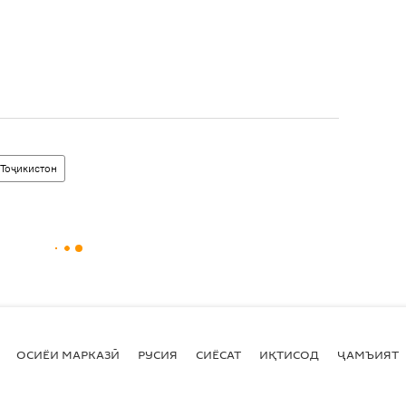
 Тоҷикистон
ОСИЁИ МАРКАЗӢ
РУСИЯ
СИЁСАТ
ИҚТИСОД
ҶАМЪИЯТ