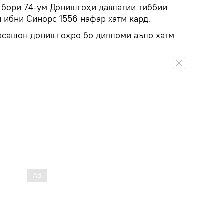
 бори 74-ум Донишгоҳи давлатии тиббии
 ибни Синоро 1556 нафар хатм кард.
касашон донишгоҳро бо дипломи аъло хатм