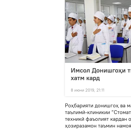
Имсол Донишгоҳи т
хатм кард
8 июни 2019, 21:11
Роҳбарияти донишгоҳ ва м
таълимӣ-клиникии “Стомат
техникӣ фаъолият кардан 
ҳозиразамон таъмин намоя