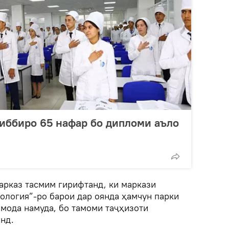
иббиро 65 нафар бо дипломи аъло
арказ тасмим гирифтанд, ки маркази
ология”-ро барои дар оянда ҳамчун парки
омода намуда, бо тамоми таҷҳизоти
нд.