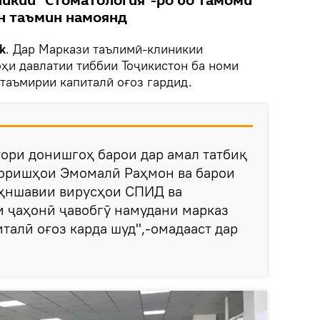
икии “Стоматология”-ро бо тамоми
н таъмин намоянд
k
. Дар Маркази таълимӣ-клиникии
ҳи давлатии тиббии Тоҷикистон ба номи
таъмирии капиталӣ оғоз гардид.
ори донишгоҳ барои дар амал татбиқ
поришҳои Эмомалӣ Раҳмон ва барои
ҳншавии вирусҳои СПИД ва
ти ҷаҳонӣ ҷавобгӯ намудани марказ
талӣ оғоз карда шуд",-омадааст дар