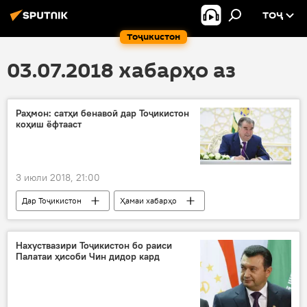
ТОҶ
Тоҷикистон
03.07.2018 хабарҳо аз
Раҳмон: сатҳи бенавоӣ дар Тоҷикистон
коҳиш ёфтааст
3 июли 2018, 21:00
Дар Тоҷикистон
Ҳамаи хабарҳо
Эмомалӣ Раҳмон
бенавоӣ
коҳиш
Нахуствазири Тоҷикистон бо раиси
Палатаи ҳисоби Чин дидор кард