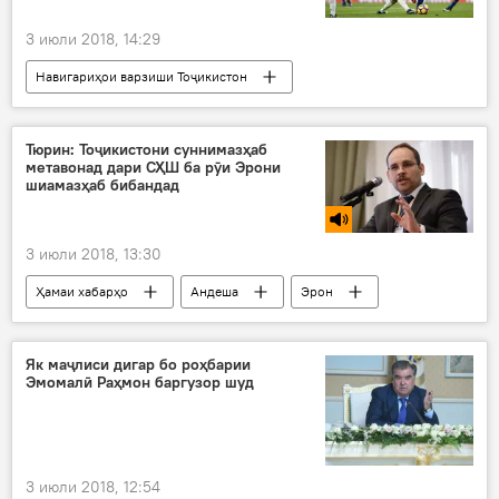
3 июли 2018, 14:29
Навигариҳои варзиши Тоҷикистон
Ҳамаи хабарҳо
Лионел Месси
Криштиану Роналду
пирӯзӣ
талоқ
Тюрин: Тоҷикистони суннимазҳаб
метавонад дари СҲШ ба рӯи Эрони
Дар ҷаҳон
футбол
шиамазҳаб бибандад
3 июли 2018, 13:30
Ҳамаи хабарҳо
Андеша
Эрон
СҲШ
шиъа
суннӣ
клуб
Дар Русия
Дар Тоҷикистон
Як маҷлиси дигар бо роҳбарии
Эмомалӣ Раҳмон баргузор шуд
3 июли 2018, 12:54