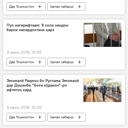
Дар Тоҷикистон
Ҳамаи хабарҳо
Эмомалӣ Раҳмон
роҳбарӣ
маҷлис
Пул нагирифтаам: 9 соли зиндон
барои напардохтани қарз
3 июли 2018, 10:55
Дар Тоҷикистон
Ҳамаи хабарҳо
сомонӣ
пул
қарздиҳӣ
Додситонии кул
айбдор
Эмомалӣ Раҳмон бо Рустами Эмомалӣ
дар Душанбе "Боғи кӯдакон"-ро
Рӯйдод, ҷиноят ва ҳолатҳои фавқулода
ифтитоҳ кард
3 июли 2018, 10:25
Дар Тоҷикистон
Ҳамаи хабарҳо
ноҳия
Раҳмон
Исмоили Сомонӣ