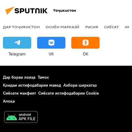
Тоҷикистон
ДАР ТОҶИКИСТОН
ОСИЁИ МАРКАЗӢ
РУСИЯ
СИЁСАТ
ИҚ
Telegram
VK
OK
Дар бораи лоиҳа
Тамос
Қоидаи истифодабарии мавод
Ахбори ширкатҳо
Сиёсати махфият
Сиёсати истифодабарии Cookie
Алоқа