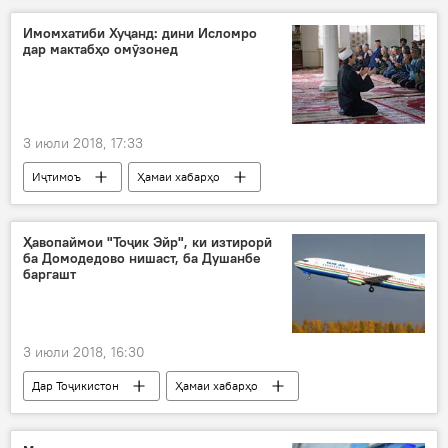
додситон
русдухтар
Дар Русия
Имомхатиби Хуҷанд: дини Исломро
дар мактабҳо омӯзонед
3 июли 2018, 17:33
Иҷтимоъ
Ҳамаи хабарҳо
имомхатиб
хатар
ислом
таълим
ифротӣ
Дар Тоҷикистон
Ҳавопаймои "Тоҷик Эйр", ки изтирорӣ
ба Домодедово нишаст, ба Душанбе
баргашт
3 июли 2018, 16:30
Дар Тоҷикистон
Ҳамаи хабарҳо
ширкат
фурудгоҳ
ҳавопаймо
Тоҷик Эйр
фурудгоҳи Душанбе