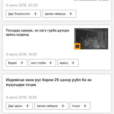
3 июли 2018, 20:20
Дар Тоҷикистон
Ҳамаи хабарҳо
Қоҳир Расулзода
мулоқот
Понздаҳ наворе, ки сагу гурба дучори
арвоҳ шуданд
3 июли 2018, 19:30
Видео
сагу гурба
арвоҳ
Дар ҷаҳон
Издивоҷи зани рус барои 25 ҳазор рубл бо як
муҳоҷири тоҷик
3 июли 2018, 18:30
Дар ҷаҳон
Ҳамаи хабарҳо
тоҷик
муҳоҷир
арӯсӣ
зиндагӣ