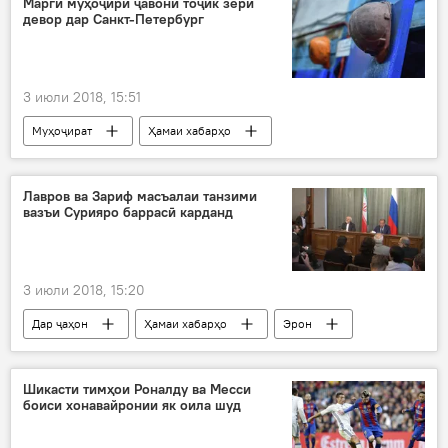
Марги муҳоҷири ҷавони тоҷик зери
девор дар Санкт-Петербург
изтирорӣ
Домодедово
3 июли 2018, 15:51
Муҳоҷират
Ҳамаи хабарҳо
муҳоҷир
Дар Тоҷикистон
даргузашт
Лавров ва Зариф масъалаи танзими
вазъи Сурияро баррасӣ карданд
3 июли 2018, 15:20
Дар ҷаҳон
Ҳамаи хабарҳо
Эрон
Эрон
ҷангҷӯён
Сурия
вазъият
Ҳалаб
Дар Русия
Шикасти тимҳои Роналду ва Месси
боиси хонавайронии як оила шуд
Сергей Лавров