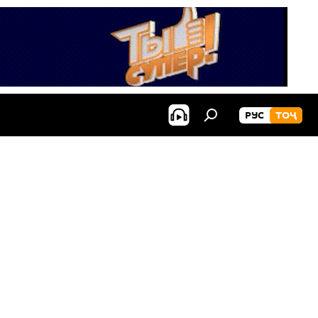
РУС
ТОҶ