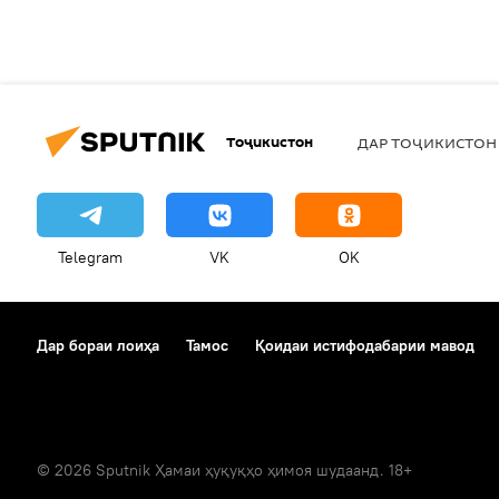
Тоҷикистон
ДАР ТОҶИКИСТОН
Telegram
VK
OK
Дар бораи лоиҳа
Тамос
Қоидаи истифодабарии мавод
© 2026 Sputnik Ҳамаи ҳуқуқҳо ҳимоя шудаанд. 18+