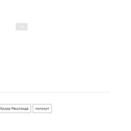
Қоҳир Расулзода
мулоқот