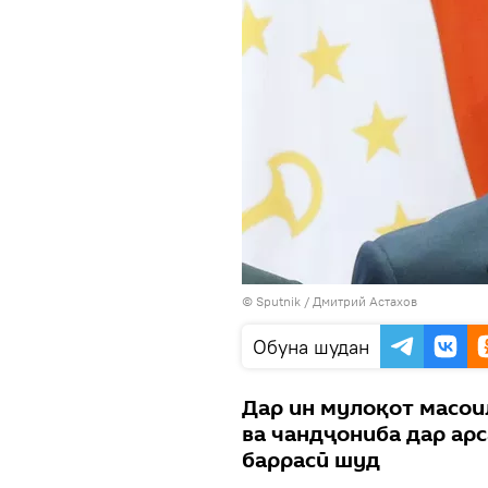
©
Sputnik
/ Дмитрий Астахов
Обуна шудан
Дар ин мулоқот масои
ва чандҷониба дар ар
баррасӣ шуд