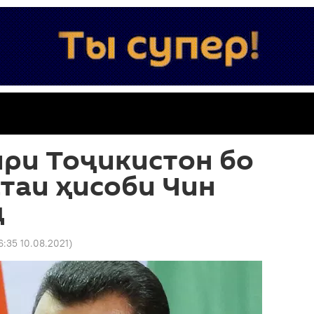
ири Тоҷикистон бо
таи ҳисоби Чин
д
6:35 10.08.2021
)