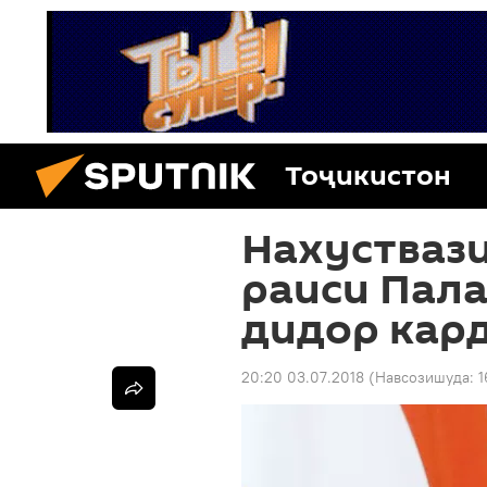
Тоҷикистон
Нахустваз
раиси Пала
дидор кар
20:20 03.07.2018
(Навсозишуда:
1