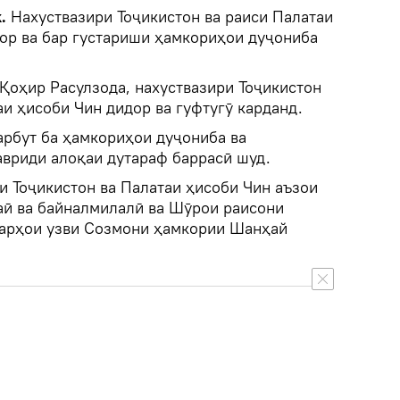
.
Нахуствазири Тоҷикистон ва раиси Палатаи
дор ва бар густариши ҳамкориҳои дуҷониба
 Қоҳир Расулзода, нахуствазири Тоҷикистон
аи ҳисоби Чин дидор ва гуфтугӯ карданд.
арбут ба ҳамкориҳои дуҷониба ва
авриди алоқаи дутараф баррасӣ шуд.
и Тоҷикистон ва Палатаи ҳисоби Чин аъзои
ӣ ва байналмилалӣ ва Шӯрои раисони
варҳои узви Созмони ҳамкории Шанҳай