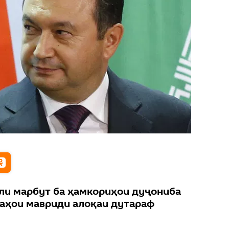
ли марбут ба ҳамкориҳои дуҷониба
саҳои мавриди алоқаи дутараф