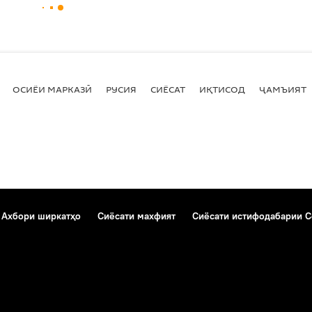
ОСИЁИ МАРКАЗӢ
РУСИЯ
СИЁСАТ
ИҚТИСОД
ҶАМЪИЯТ
Ахбори ширкатҳо
Сиёсати махфият
Сиёсати истифодабарии C