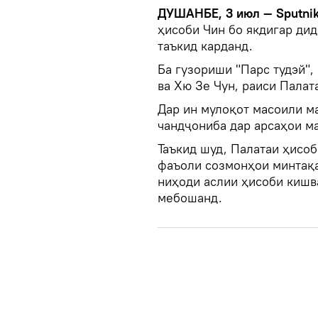
ДУШАНБЕ, 3 июл — Sputnik
ҳисоби Чин бо якдигар ди
таъкид карданд.
Ба гузориши "Парс тудэй",
ва Хю Зе Чун, раиси Палат
Дар ин мулоқот масоили м
чандҷониба дар арсаҳои м
Таъкид шуд, Палатаи ҳисоб
фаъоли созмонҳои минтақа
ниҳоди аслии ҳисоби киш
мебошанд.