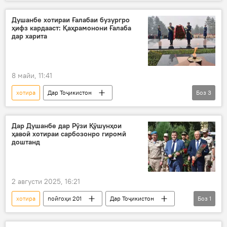
Душанбе
қаҳрамон
81-солгарди Ғалаба дар Ҷанги Бузурги Ватанӣ
Душанбе хотираи Ғалабаи бузургро
ҳифз кардааст: Қаҳрамонони Ғалаба
Рӯзи ғалаба
дар харита
8 майи, 11:41
хотира
Дар Тоҷикистон
Боз
3
81-солгарди Ғалаба дар Ҷанги Бузурги Ватанӣ
Рӯзи ғалаба
Дар Душанбе дар Рӯзи Қӯшунҳои
ҳавоӣ хотираи сарбозонро гиромӣ
Қаҳрамонони Иттиҳоди Шӯравӣ аз Тоҷикистон
доштанд
2 августи 2025, 16:21
хотира
пойгоҳи 201
Дар Тоҷикистон
Боз
1
пос доштани хотир