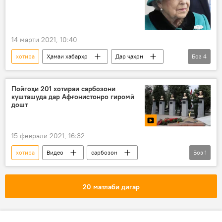
14 марти 2021, 10:40
хотира
Ҳамаи хабарҳо
Дар ҷаҳон
Боз
4
Бритониёи Кабир
Юрий Гагарин
кайҳон
кайҳоннавардӣ
Пойгоҳи 201 хотираи сарбозони
кушташуда дар Афғонистонро гиромӣ
дошт
15 феврали 2021, 16:32
хотира
Видео
сарбозон
Боз
1
Дар Русия
20 матлаби дигар