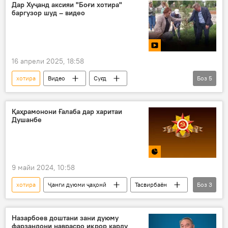
Дар Хуҷанд аксияи "Боғи хотира"
баргузор шуд – видео
16 апрели 2025, 18:58
хотира
Видео
Суғд
Боз
5
ниҳолшинонӣ
Русия
ғалаба
Хуҷанд
Қаҳрамонони Ғалаба дар харитаи
Душанбе
81-солгарди Ғалаба дар Ҷанги Бузурги Ватанӣ
9 майи 2024, 10:58
хотира
Ҷанги дуюми ҷаҳонӣ
Тасвирбаён
Боз
3
Душанбе
кӯча
қаҳрамон
Назарбоев доштани зани дуюму
фарзандони наврасро иқрор карду