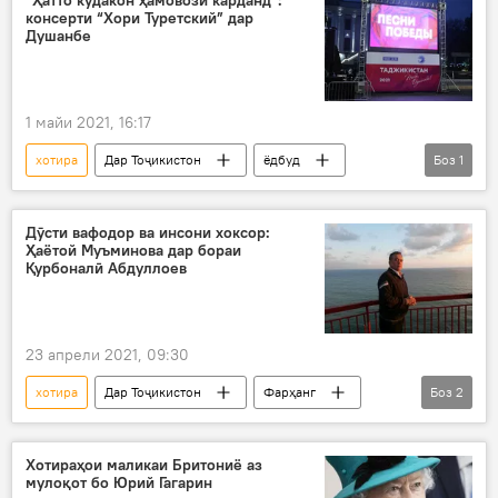
консерти “Хори Туретский” дар
Душанбе
1 майи 2021, 16:17
хотира
Дар Тоҷикистон
ёдбуд
Боз
1
Дар Русия
Дӯсти вафодор ва инсони хоксор:
Ҳаётой Муъминова дар бораи
Қурбоналӣ Абдуллоев
23 апрели 2021, 09:30
хотира
Дар Тоҷикистон
Фарҳанг
Боз
2
даргузашт
ҳунарманд
Хотираҳои маликаи Бритониё аз
мулоқот бо Юрий Гагарин