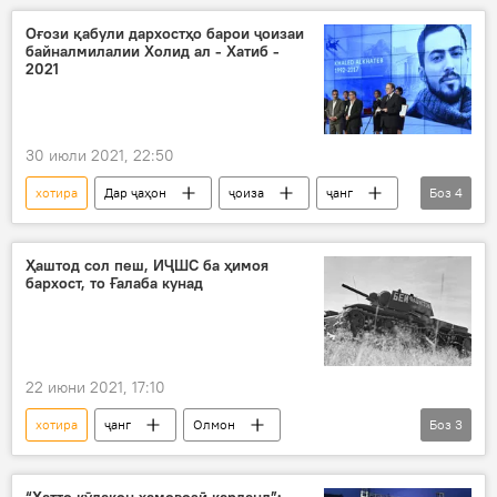
Оғози қабули дархостҳо барои ҷоизаи
байналмилалии Холид ал - Хатиб -
2021
30 июли 2021, 22:50
хотира
Дар ҷаҳон
ҷоиза
ҷанг
Боз
4
гузориш
матлаб
навгониҳои соҳаи журналистика
журналист
Ҳаштод сол пеш, ИҶШС ба ҳимоя
бархост, то Ғалаба кунад
22 июни 2021, 17:10
хотира
ҷанг
Олмон
Боз
3
Артиши сурх
ҶБВ
ИҶШС
Дар Русия
“Ҳатто кӯдакон ҳамовозӣ карданд”: