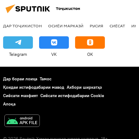
Тоҷикистон
ДАР ТОҶИКИСТОН
ОСИЁИ МАРКАЗӢ
РУСИЯ
СИЁСАТ
ИҚ
Telegram
VK
OK
Дар бораи лоиҳа
Тамос
Қоидаи истифодабарии мавод
Ахбори ширкатҳо
Сиёсати махфият
Сиёсати истифодабарии Cookie
Алоқа
© 2026 Sputnik Ҳамаи ҳуқуқҳо ҳимоя шудаанд. 18+