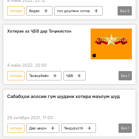
8 майи 2022, 22:12
хотира
Видео
пос доштани хотир
Боз
3
ғалаба
оташ
Ҳанги ҷовидон
Хотирае аз ҶБВ дар Тоҷикистон
4 майи 2022, 20:50
хотира
Тасвирбаён
ҶБВ
Боз
1
қаҳрамонӣ
Сабабҳои асосии гум шудани хотира маълум шуд
29 октябри 2021, 17:00
хотира
Дар ҷаҳон
Тандурустӣ
Боз
1
Илм ва фанноварӣ