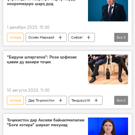
нооромиҳоро шарҳ дод
1 декабри 2023, 15:30
хотира
Осиёи Марказӣ
Сиёсат
Боз
3
Нурсултон Назарбоев
Қазоқистон
китоб
“Бидуни шпаргалка”: Рози ҳофизаи
қавии ду вазири тоҷик
10 августи 2023, 11:30
хотира
Дар Тоҷикистон
Тандурустӣ
Боз
2
Вазорати тандурустӣ
нишасти матбуотӣ
Тоҷикистон дар Аксияи байналмилалии
"Боғи хотира" ширкат мекунад