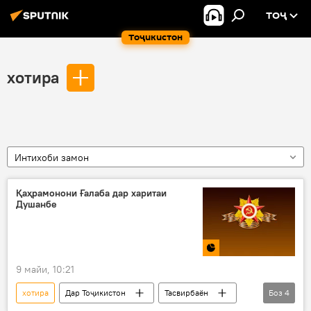
ТОҶ
Тоҷикистон
хотира
Интихоби замон
Қаҳрамонони Ғалаба дар харитаи
Душанбе
9 майи, 10:21
хотира
Дар Тоҷикистон
Тасвирбаён
Боз
4