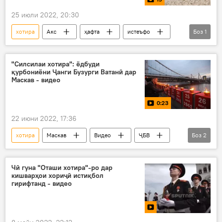
25 июли 2022, 20:30
хотира
Акс
ҳафта
истеъфо
Боз
1
ҳавои гарм
"Силсилаи хотира": ёдбуди
қурбониёни Ҷанги Бузурги Ватанӣ дар
Маскав - видео
0:23
22 июни 2022, 17:36
хотира
Маскав
Видео
ҶБВ
Боз
2
таърих
Дар Русия
Чӣ гуна "Оташи хотира"-ро дар
кишварҳои хориҷӣ истиқбол
гирифтанд - видео