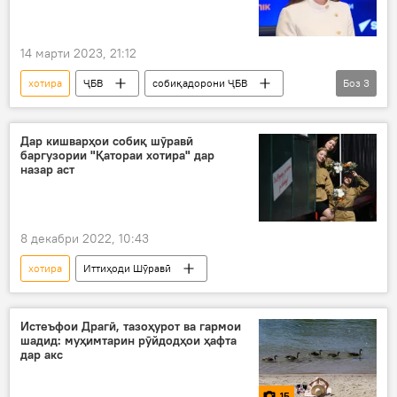
14 марти 2023, 21:12
хотира
ҶБВ
собиқадорони ҶБВ
Боз
3
куҳансарбоз
аксия
куҳансарбозон
Дар кишварҳои собиқ шӯравӣ
баргузории "Қатораи хотира" дар
назар аст
8 декабри 2022, 10:43
хотира
Иттиҳоди Шӯравӣ
Истеъфои Драгӣ, тазоҳурот ва гармои
шадид: муҳимтарин рӯйдодҳои ҳафта
дар акс
15