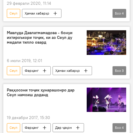
29 феврали 2020, 11:14
Сеул
Ҳамаи хабарҳо
Боз
4
Рӯйдод, ҷиноят ва ҳолатҳои фавқулода
Осиёи Марказӣ
Ӯзбекистон
Мавлуда Давлатмамадова - бонуи
ихтироъкори тоҷик, ки аз Сеул ду
Парвоз
медали тилло овард
6 июли 2019, 12:01
Сеул
Фарҳанг
Ҳамаи хабарҳо
Боз
3
Кореяи Ҷанубӣ
зан
Дар Тоҷикистон
Раққосони тоҷик ҳунарашонро дар
Сеул намоиш доданд
19 декабри 2017, 15:30
Сеул
Фарҳанг
Дар ҷаҳон
Боз
4