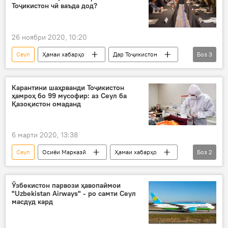
Кумитаи миллии олимпии ҶТ
Тоҷикистон чӣ ваъда дод?
26 ноябри 2020, 10:20
Сеул
Ҳамаи хабарҳо
Дар Тоҷикистон
Боз
3
Корея
ҳамкорӣ
мулоқот
Карантини шаҳрванди Тоҷикистон
ҳамроҳ бо 99 мусофир: аз Сеул ба
Қазоқистон омаданд
6 марти 2020, 13:38
Сеул
Осиёи Марказӣ
Ҳамаи хабарҳо
Боз
2
Иҷтимоъ
Қазоқистон
Ӯзбекистон парвози ҳавопаймои
"Uzbekistan Airways" - ро самти Сеул
масдуд кард