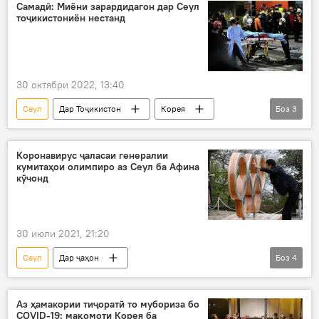
Самадӣ: Миёни зарардидагон дар Сеул
тоҷикистониён нестанд
30 октябри 2022, 13:40
Сеул
Дар Тоҷикистон
Корея
Боз
3
издиҳом
ҳалокат
ҷароҳат
Коронавирус ҷаласаи генералии
кумитаҳои олимпиро аз Сеул ба Афина
кӯчонд
30 июли 2021, 21:20
Сеул
Дар ҷаҳон
Боз
4
Навигариҳои варзиши Тоҷикистон
Афина
Кумитаи байналмилалии олимпӣ
Аз ҳамакории тиҷоратӣ то мубориза бо
COVID-19: мақомоти Корея ба