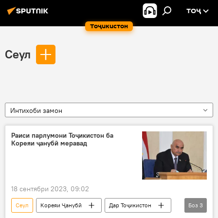
ТОҶ
Тоҷикистон
Сеул
Интихоби замон
Раиси парлумони Тоҷикистон ба
Кореяи ҷанубӣ меравад
18 сентябри 2023, 09:02
Сеул
Кореяи Ҷанубӣ
Дар Тоҷикистон
Боз
3