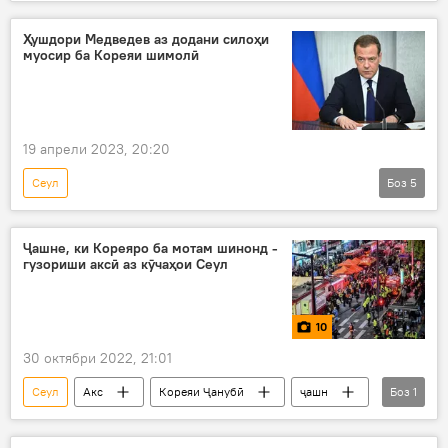
Сиёсат
ҳамкорӣ
Маҷлиси намояндагон
Ҳушдори Медведев аз додани силоҳи
муосир ба Кореяи шимолӣ
19 апрели 2023, 20:20
Сеул
Боз
5
Амалиёти вижаи Русия барои ҳимояи Донбасс: охирин хабарҳо
Дар Русия
Амният ва мудофиа
Ҷашне, ки Кореяро ба мотам шинонд -
гузориши аксӣ аз кӯчаҳои Сеул
Дмитрий Медведев
Украина
10
30 октябри 2022, 21:01
Сеул
Акс
Кореяи Ҷанубӣ
ҷашн
Боз
1
мотами миллӣ