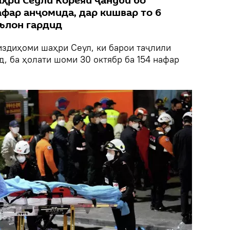
ҳри Сеули Кореяи ҷанубӣ бо
афар анҷомида, дар кишвар то 6
ълон гардид
издиҳоми шаҳри Сеул, ки барои таҷлили
, ба ҳолати шоми 30 октябр ба 154 нафар