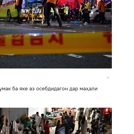
умак ба яке аз осебдидагон дар маҳали