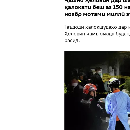
Ҷашни Ҳеловин дар ша
ҳалокати беш аз 150 н
ноябр мотами миллӣ э
Теъдоди ҳалокшудаҳо дар 
Ҳеловин ҷамъ омада буданд
расид.