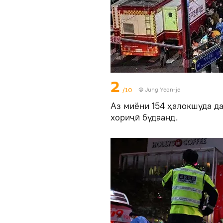
2
/10
© Jung Yeon-je
Аз миёни 154 ҳалокшуда д
хориҷӣ будаанд.