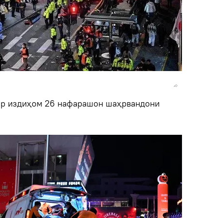
ар издиҳом 26 нафарашон шаҳрвандони