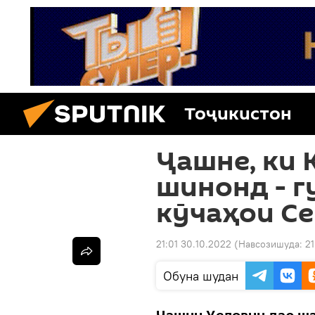
Тоҷикистон
Ҷашне, ки 
шинонд - г
кӯчаҳои С
21:01 30.10.2022
(Навсозишуда:
21
Обуна шудан