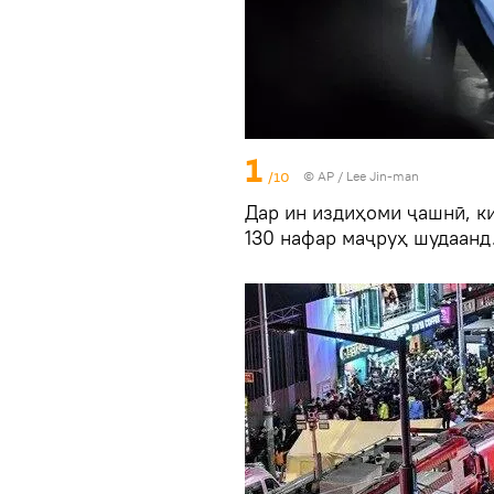
1
/10
© AP / Lee Jin-man
Дар ин издиҳоми ҷашнӣ, к
130 нафар маҷруҳ шудаанд