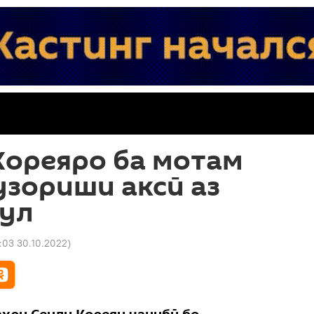
Кореяро ба мотам
узориши аксӣ аз
еул
:03 30.10.2022
)