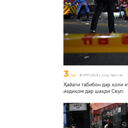
3
/10
© AFP 2023 / Jung Yeon-Je
Ҳайати табибон дар ҳоли к
издиҳом дар шаҳри Сеул.