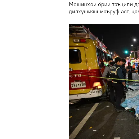
Мошинҳои ёрии таъҷилӣ да
дилхушияш маъруф аст, ҷа