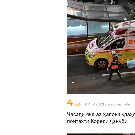
4
/10
© AFP 2023 / Jung Yeon-Je
Ҷасади яке аз ҳалокшудаҳ
пойтахти Кореяи ҷанубӣ.