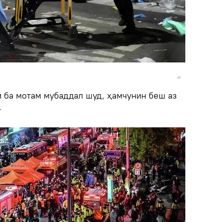
и ба мотам мубаддал шуд, ҳамчунин беш аз
.