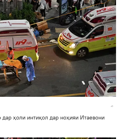
о дар ҳоли интиқол дар ноҳияи Итаевони