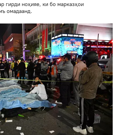
р гирди ноҳияе, ки бо марказҳои
мъ омадаанд.