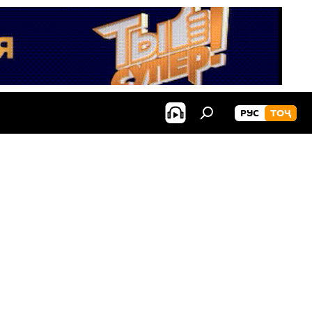
РУС
ТОҶ