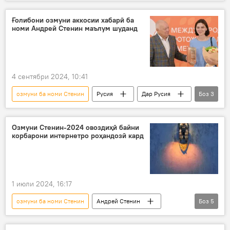
озмун
аксбардорӣ
Андрей Стенин
Ғолибони озмуни аккосии хабарӣ ба
номи Андрей Стенин маълум шуданд
4 сентябри 2024, 10:41
озмуни ба номи Стенин
Русия
Дар Русия
Боз
3
озмун
Андрей Стенин
аксбардорӣ
Озмуни Стенин-2024 овоздиҳӣ байни
корбарони интернетро роҳандозӣ кард
1 июли 2024, 16:17
озмуни ба номи Стенин
Андрей Стенин
Боз
5
интернет
овоздиҳӣ
Русия