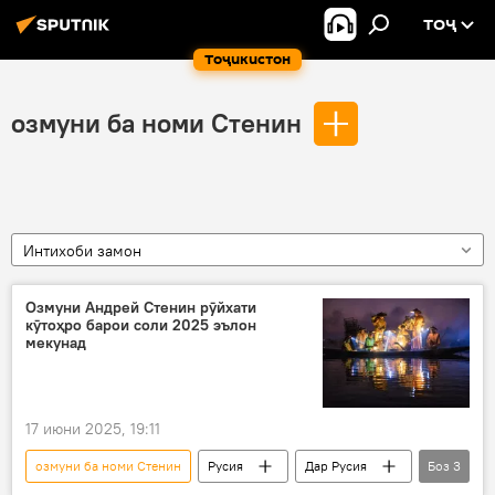
ТОҶ
Тоҷикистон
озмуни ба номи Стенин
Интихоби замон
Озмуни Андрей Стенин рӯйхати
кӯтоҳро барои соли 2025 эълон
мекунад
17 июни 2025, 19:11
озмуни ба номи Стенин
Русия
Дар Русия
Боз
3