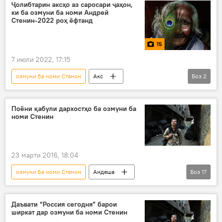
Дар Русия
"Россия сегодня"
Ҷолибтарин аксҳо аз саросари ҷаҳон,
ки ба озмуни ба номи Андрей
Стенин-2022 роҳ ёфтанд
15
7 июли 2022, 17:15
озмуни ба номи Стенин
Акс
Боз
2
Андрей Стенин
Дар Русия
Поёни қабули дархостҳо ба озмуни ба
номи Стенин
23 марти 2016, 18:04
озмуни ба номи Стенин
Андеша
Боз
17
Дар ҷаҳон
Иҷтимоъ
Таҳқиқ
Ҳамаи хабарҳо
Маскав
ИМА
Даъвати “Россия сегодня” барои
ширкат дар озмуни ба номи Стенин
Ҳиндустон
Андрей Стенин