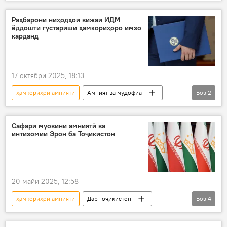
Вазорати дифоъи Тоҷикистон
оромӣ ва субот
Душанбе
Раҳбарони ниҳодҳои вижаи ИДМ
ёддошти густариши ҳамкориҳоро имзо
Дар Тоҷикистон
карданд
17 октябри 2025, 18:13
ҳамкориҳои амниятӣ
Амният ва мудофиа
Боз
2
ИДМ
Дар Тоҷикистон
Сафари муовини амниятӣ ва
интизомии Эрон ба Тоҷикистон
20 майи 2025, 12:58
ҳамкориҳои амниятӣ
Дар Тоҷикистон
Боз
4
Эрон
ҳамкорӣ
Амният ва мудофиа