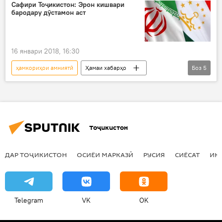
ВКД
Сафири Тоҷикистон: Эрон кишвари
бародару дӯстамон аст
16 январи 2018, 16:30
ҳамкориҳои амниятӣ
Ҳамаи хабарҳо
Боз
5
Амният ва мудофиа
Эрон
Неъматулло Эмомзода
Ҳусайн Амирабдуллоҳиён
Дар Тоҷикистон
Тоҷикистон
ДАР ТОҶИКИСТОН
ОСИЁИ МАРКАЗӢ
РУСИЯ
СИЁСАТ
ИҚ
Telegram
VK
OK