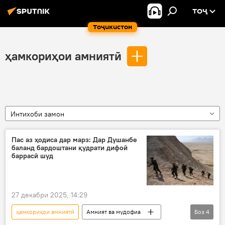
ТОҶ
Тоҷикистон
ҳамкориҳои амниятӣ
Интихоби замон
Пас аз ҳодиса дар марз: Дар Душанбе
баланд бардоштани қудрати дифоӣ
баррасӣ шуд
27 декабри 2025, 14:29
ҳамкориҳои амниятӣ
Амният ва мудофиа
Боз
4