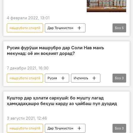
4 феврали 2022, 13:01
машруботи спиртӣ
Дар Тоҷикистон
Боз
5
истеҳсол
"Тоҷикстандарт"
Агентӣ
мақомот
Саноат
Русия фурӯши машрубро дар Соли Нав манъ
мекунад: оё ин воқеият дорад?
7 декабри 2021, 16:30
машруботи спиртӣ
Русия
Иҷтимоъ
Боз
3
Соли нав
нобуд кардани алкул
Дар Русия
Куштор дар ҳолати сархушӣ: бо мушту лагад
ҳамқадаҳашро беҳуш карду аз ҷайбаш пул дуздид
3 августи 2021, 12:46
машруботи спиртӣ
Дар Тоҷикистон
Боз
3