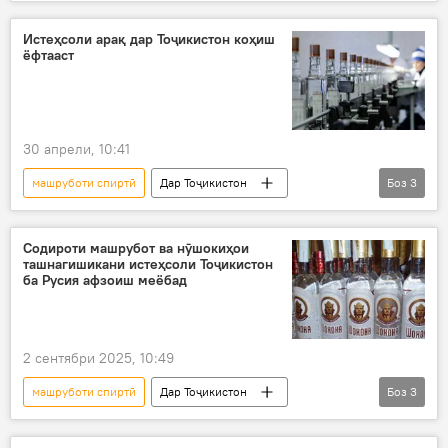
Тандурустӣ
Созмони ҷаҳонии беҳдошт
Истеҳсоли арақ дар Тоҷикистон коҳиш
ёфтааст
30 апрели, 10:41
машруботи спиртӣ
Дар Тоҷикистон
Боз
3
истеҳсол
Саноат
омор
Содироти машрубот ва нӯшокиҳои
ташнагишикани истеҳсоли Тоҷикистон
ба Русия афзоиш меёбад
2 сентябри 2025, 10:49
машруботи спиртӣ
Дар Тоҷикистон
Боз
3
содирот
Русия
тиҷорат