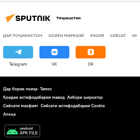
Тоҷикистон
ДАР ТОҶИКИСТОН
ОСИЁИ МАРКАЗӢ
РУСИЯ
СИЁСАТ
ИҚ
Telegram
VK
OK
Дар бораи лоиҳа
Тамос
Қоидаи истифодабарии мавод
Ахбори ширкатҳо
Сиёсати махфият
Сиёсати истифодабарии Cookie
Алоқа