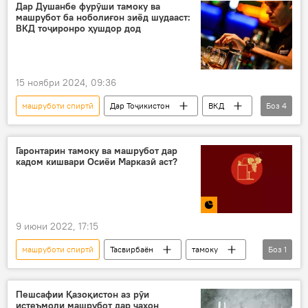
Дар Душанбе фурӯши тамоку ва
машрубот ба ноболиғон зиёд шудааст:
ВКД тоҷиронро ҳушдор дод
15 ноябри 2024, 09:36
машруботи спиртӣ
Дар Тоҷикистон
ВКД
Боз
4
тамоку
кӯдакон
фурӯш
Душанбе
Гаронтарин тамоку ва машрубот дар
кадом кишвари Осиёи Марказӣ аст?
9 июни 2022, 17:15
машруботи спиртӣ
Тасвирбаён
тамоку
Боз
1
нарх
Пешсафии Қазоқистон аз рӯи
истеъмоли машрубот дар ҷаҳон