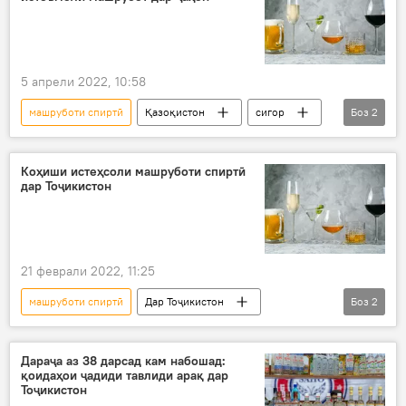
5 апрели 2022, 10:58
машруботи спиртӣ
Қазоқистон
сигор
Боз
2
ТУТ
Тандурустӣ
Коҳиши истеҳсоли машруботи спиртӣ
дар Тоҷикистон
21 феврали 2022, 11:25
машруботи спиртӣ
Дар Тоҷикистон
Боз
2
истеҳсол
омор
Дараҷа аз 38 дарсад кам набошад:
қоидаҳои ҷадиди тавлиди арақ дар
Тоҷикистон