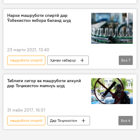
Рӯйдод, ҷиноят ва ҳолатҳои фавқулода
ВКД
куштор
Нархи машруботи спиртӣ дар
Ӯзбекистон якбора баланд шуд
23 марти 2021, 13:40
машруботи спиртӣ
Ҳамаи хабарҳо
Боз
7
Иҷтимоъ
Осиёи Марказӣ
Ӯзбекистон
нарх
машруботи спирӣ
Таблиғи сигор ва машруботи алкулӣ
дар Тоҷикистон мамнуъ шуд
баланд
гарон
31 майи 2017, 16:01
машруботи спиртӣ
Дар Тоҷикистон
Боз
4
Ҳамаи хабарҳо
Маҷлиси намояндагон
қонун
тамоку