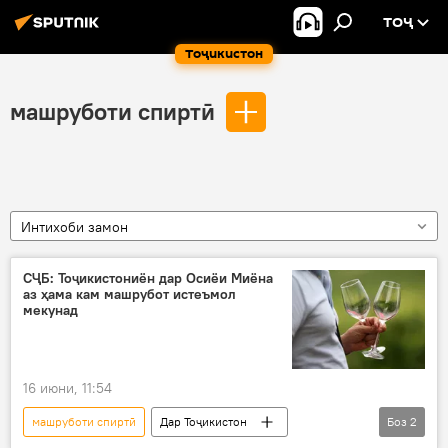
ТОҶ
Тоҷикистон
машруботи спиртӣ
Интихоби замон
СҶБ: Тоҷикистониён дар Осиёи Миёна
аз ҳама кам машрубот истеъмол
мекунад
16 июни, 11:54
машруботи спиртӣ
Дар Тоҷикистон
Боз
2