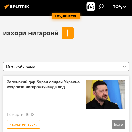
ТОҶ
Тоҷикистон
изҳори нигаронӣ
Интихоби замон
Зеленский дар бораи ояндаи Украина
изҳороти нигаронкунанда дод
18 марти, 16:12
изҳори нигаронӣ
Боз
5