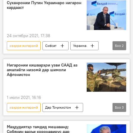
Суханронии Путин Украинаро нигарон
кардааст
24 октябри 2021, 17:38
изҳори нигаронӣ
Сиёсат
Украина
Боз
2
Владимир Путин
Дар Русия
Нигаронии кишварҳои узви СААД аз
амалиёти низомӣ дар шимоли
Афғонистон
1 июли 2021, 16:16
изҳори нигаронӣ
Дар Тоҷикистон
Боз
3
Афғонистон
СААД
изҳорот
Маҳдудиятҳо тамдид мешаванд:
Собянин вазъи коронавирус дар