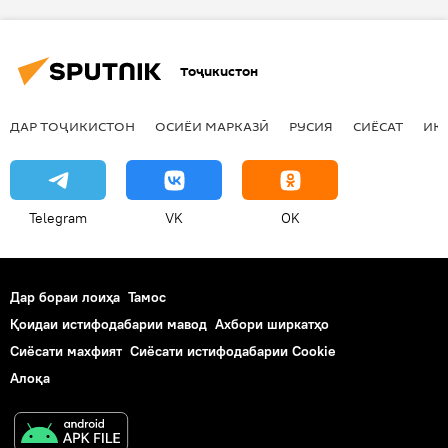
Амният ва мудофиа
Сурия
Ироқ
Абӯ Умар
Маркази исломӣ
Тоҷикистон
аҳкоми шариат
маҳкум мекунад
ДАР ТОҶИКИСТОН
ОСИЁИ МАРКАЗӢ
РУСИЯ
СИЁСАТ
ИҚ
Telegram
VK
OK
Дар бораи лоиҳа
Тамос
Қоидаи истифодабарии мавод
Ахбори ширкатҳо
Сиёсати махфият
Сиёсати истифодабарии Cookie
Алоқа