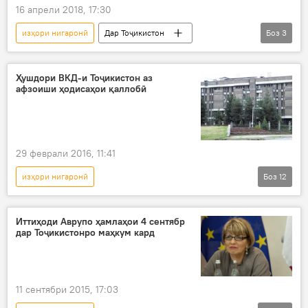
16 апрели 2018, 17:30
изҳори нигаронӣ
Дар Тоҷикистон
Боз
3
Саноат
Ҳамаи хабарҳо
Суғд
Раҷаббоой Аҳмадзода
Ҳушдори ВКД-и Тоҷикистон аз
афзоиши ҳодисаҳои қаллобӣ
29 феврали 2016, 11:41
изҳори нигаронӣ
Боз
12
Рӯйдод, ҷиноят ва ҳолатҳои фавқулода
Дар Тоҷикистон
Иҷтимоъ
Таҳқиқ
Иттиҳоди Аврупо ҳамлаҳои 4 сентябр
дар Тоҷикистонро маҳкум кард
Ҳамаи хабарҳо
Душанбе
Хуҷанд
ШВКД Сино-1
қаллобӣ
ҳилла
боздошт
ВКД
11 сентябри 2015, 17:03