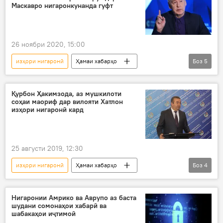
Маскавро нигаронкунанда гуфт
26 ноябри 2020, 15:00
изҳори нигаронӣ
Ҳамаи хабарҳо
Боз
5
Дар Русия
Иҷтимоъ
Сергей Собянин
вазъият
маризӣ
Қурбон Ҳакимзода, аз мушкилоти
соҳаи маориф дар вилояти Хатлон
изҳори нигаронӣ кард
25 августи 2019, 12:30
изҳори нигаронӣ
Ҳамаи хабарҳо
Боз
4
Маориф
Хатлон
мушкилот
Бохтар
Дар Тоҷикистон
Нигаронии Амрико ва Аврупо аз баста
шудани сомонаҳои хабарӣ ва
шабакаҳои иҷтимоӣ