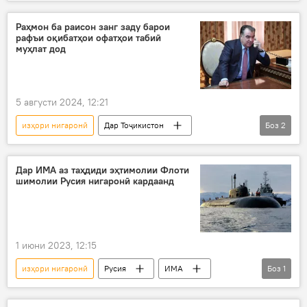
Амалиёти вижаи Русия барои ҳимояи Донбасс: охирин хабарҳо
Украина
Владимир Зеленский
Раҳмон ба раисон занг заду барои
рафъи оқибатҳои офатҳои табиӣ
изҳорот
Сиёсат
муҳлат дод
5 августи 2024, 12:21
изҳори нигаронӣ
Дар Тоҷикистон
Боз
2
Эмомалӣ Раҳмон
рафъи оқибатҳои офатҳои табиӣ
Дар ИМА аз таҳдиди эҳтимолии Флоти
шимолии Русия нигаронӣ кардаанд
1 июни 2023, 12:15
изҳори нигаронӣ
Русия
ИМА
Боз
1
Сиёсат