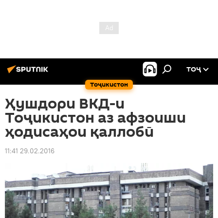
ТОҶ
Тоҷикистон
Ҳушдори ВКД-и
Тоҷикистон аз афзоиши
ҳодисаҳои қаллобӣ
11:41 29.02.2016