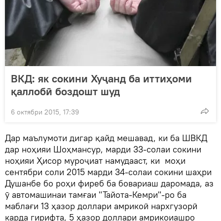
ВКД: як сокини Хуҷанд ба иттиҳоми
қаллобӣ боздошт шуд
6 октябри 2015, 17:39
Дар маълумоти дигар қайд мешавад, ки ба ШВКД
дар ноҳияи Шоҳмансур, марди 33-солаи сокини
ноҳияи Ҳисор муроҷиат намудааст, ки моҳи
сентябри соли 2015 марди 34-солаи сокини шаҳри
Душанбе бо роҳи фиреб ба бовариаш даромада, аз
ӯ автомашинаи тамғаи "Тайота-Кемри"-ро ба
маблағи 13 ҳазор доллари амрикоӣ нархгузорӣ
карда гирифта, 5 ҳазор доллари амрикоиашро