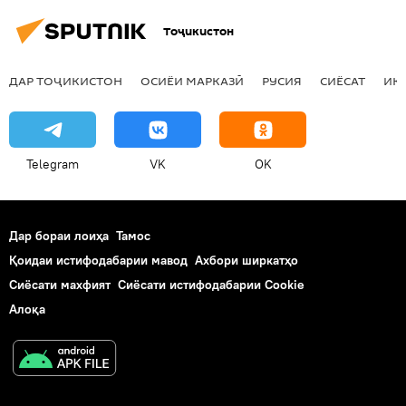
Тоҷикистон
ДАР ТОҶИКИСТОН
ОСИЁИ МАРКАЗӢ
РУСИЯ
СИЁСАТ
ИҚ
Telegram
VK
OK
Дар бораи лоиҳа
Тамос
Қоидаи истифодабарии мавод
Ахбори ширкатҳо
Сиёсати махфият
Сиёсати истифодабарии Cookie
Алоқа