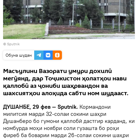
© Sputnik
Обуна шудан
Масъулини Вазорати умури дохилӣ
мегӯянд, дар Тоҷикистон ҳолатҳои нави
қаллобӣ аз ҷониби шаҳрвандон ва
шахсиятҳои алоҳида сабти ном шудааст.
ДУШАНБЕ, 29 фев — Sputnik.
Кормандони
милитсия марди 32-солаи сокини шаҳри
Душанберо бо гумони қаллобӣ дастгир карданд, ки
номбурда моҳи ноябри соли гузашта бо роҳи
фиреб ба боварии марди 26-солаи сокини шаҳри