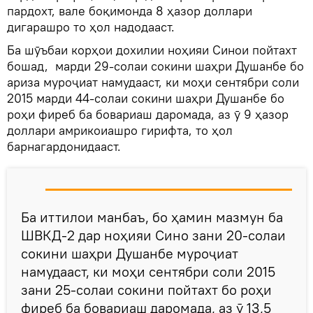
пардохт, вале боқимонда 8 ҳазор доллари
дигарашро то ҳол надодааст.
Ба шӯъбаи корҳои дохилии ноҳияи Синои пойтахт
бошад, марди 29-солаи сокини шаҳри Душанбе бо
ариза муроҷиат намудааст, ки моҳи сентябри соли
2015 марди 44-солаи сокини шаҳри Душанбе бо
роҳи фиреб ба бовариаш даромада, аз ӯ 9 ҳазор
доллари амрикоиашро гирифта, то ҳол
барнагардонидааст.
Ба иттилои манбаъ, бо ҳамин мазмун ба
ШВКД-2 дар ноҳияи Сино зани 20-солаи
сокини шаҳри Душанбе муроҷиат
намудааст, ки моҳи сентябри соли 2015
зани 25-солаи сокини пойтахт бо роҳи
фиреб ба бовариаш даромада, аз ӯ 13,5