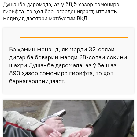
Душанбе даромада, аз ӯ 68,5 ҳазор сомониро
гирифта, то ҳол барнагардонидааст, иттилоъ
медиҳад дафтари матбуотии ВКД.
Ба ҳамин монанд, як марди 32-солаи
дигар ба боварии марди 28-солаи сокини
шаҳри Душанбе даромада, аз ӯ беш аз
890 ҳазор сомониро гирифта, то ҳол
барнагардонидааст.