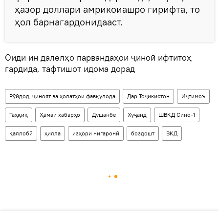
ҳазор доллари амрикоиашро гирифта, то
ҳол барнагардонидааст.
Оиди ин далелҳо парвандаҳои ҷиноӣ ифтитоҳ
гардида, тафтишот идома дорад
Рӯйдод, ҷиноят ва ҳолатҳои фавқулода
Дар Тоҷикистон
Иҷтимоъ
Таҳқиқ
Ҳамаи хабарҳо
Душанбе
Хуҷанд
ШВКД Сино-1
қаллобӣ
ҳилла
изҳори нигаронӣ
боздошт
ВКД