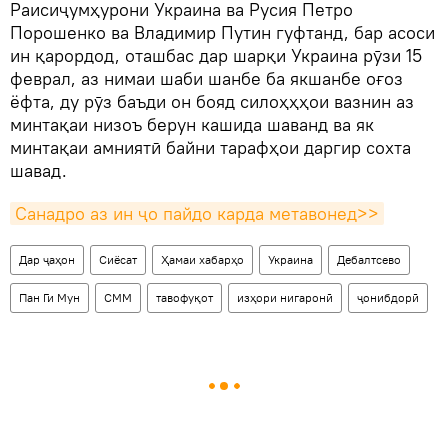
Раисиҷумҳурони Украина ва Русия Петро
Порошенко ва Владимир Путин гуфтанд, бар асоси
ин қарордод, оташбас дар шарқи Украина рӯзи 15
феврал, аз нимаи шаби шанбе ба якшанбе оғоз
ёфта, ду рӯз баъди он бояд силоҳҳҳои вазнин аз
минтақаи низоъ берун кашида шаванд ва як
минтақаи амниятӣ байни тарафҳои даргир сохта
шавад.
Санадро аз ин ҷо пайдо карда метавонед>>
Дар ҷаҳон
Сиёсат
Ҳамаи хабарҳо
Украина
Дебалтсево
Пан Ги Мун
СММ
тавофуқот
изҳори нигаронӣ
ҷонибдорӣ