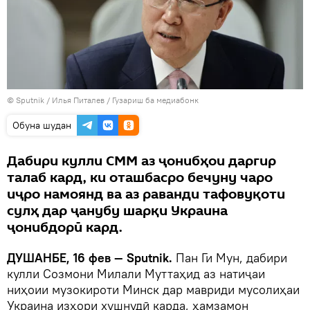
©
Sputnik
/ Илья Питалев
/
Гузариш ба медиабонк
Обуна шудан
Дабири кулли СММ аз ҷонибҳои даргир
талаб кард, ки оташбасро бечуну чаро
иҷро намоянд ва аз раванди тафовуқоти
сулҳ дар ҷанубу шарқи Украина
ҷонибдорӣ кард.
ДУШАНБЕ, 16 фев — Sputnik.
Пан Ги Мун, дабири
кулли Созмони Милали Муттаҳид аз натиҷаи
ниҳоии музокироти Минск дар мавриди мусолиҳаи
Украина изҳори хушнудӣ карда, ҳамзамон