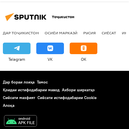
Тоҷикистон
ДАР ТОҶИКИСТОН
ОСИЁИ МАРКАЗӢ
РУСИЯ
СИЁСАТ
ИҚ
Telegram
VK
OK
Дар бораи лоиҳа
Тамос
Қоидаи истифодабарии мавод
Ахбори ширкатҳо
Сиёсати махфият
Сиёсати истифодабарии Cookie
Алоқа