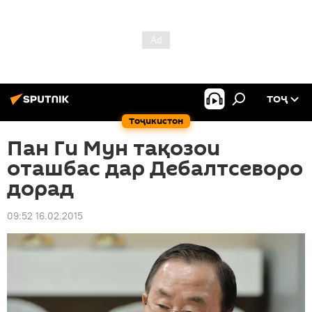
ТОҶ
Тоҷикистон
Пан Ги Мун тақозои
оташбас дар Дебалтсеворо
дорад
09:52 16.02.2015