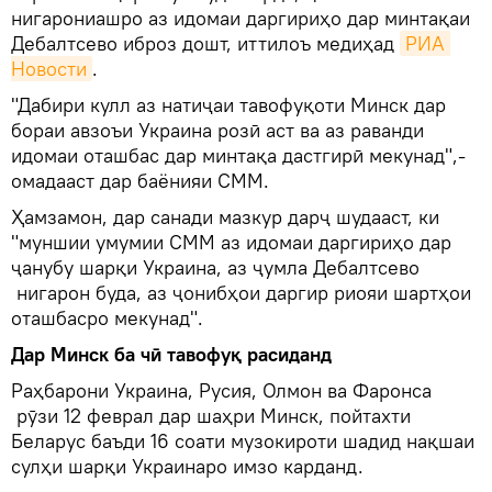
нигарониашро аз идомаи даргириҳо дар минтақаи
Дебалтсево иброз дошт, иттилоъ медиҳад
РИА 
Новости
.
"Дабири кулл аз натиҷаи тавофуқоти Минск дар
бораи авзоъи Украина розӣ аст ва аз раванди
идомаи оташбас дар минтақа дастгирӣ мекунад",-
омадааст дар баёнияи СММ.
Ҳамзамон, дар санади мазкур дарҷ шудааст, ки
"муншии умумии СММ аз идомаи даргириҳо дар
ҷанубу шарқи Украина, аз ҷумла Дебалтсево
нигарон буда, аз ҷонибҳои даргир риояи шартҳои
оташбасро мекунад".
Дар Минск ба чӣ таво
ф
уқ расиданд
Раҳбарони Украина, Русия, Олмон ва Фаронса
рӯзи 12 феврал дар шаҳри Минск, пойтахти
Беларус баъди 16 соати музокироти шадид нақшаи
сулҳи шарқи Украинаро имзо карданд.