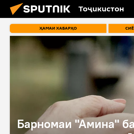
Тоҷикистон
ҲАМАИ ХАБАРҲО
СИЁ
Барномаи "Амина" б