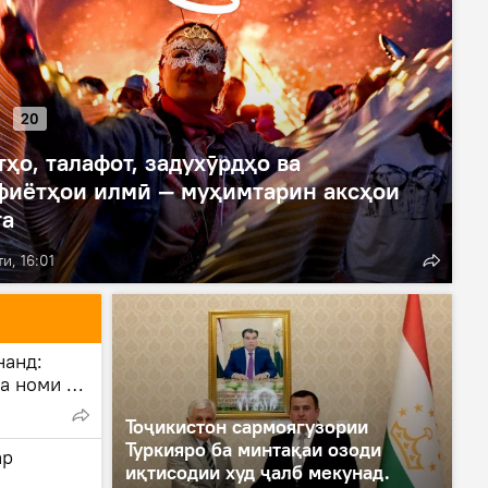
20
ҳо, талафот, задухӯрдҳо ва
фиётҳои илмӣ — муҳимтарин аксҳои
та
ти, 16:01
нанд:
а номи С.
ш"-ро
Тоҷикистон сармоягузории
Туркияро ба минтақаи озоди
ар
иқтисодии худ ҷалб мекунад.