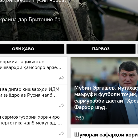
краина дар Бритониё ба
ОБУ ҲАВО
ПАРВОЗ
энержии Тоҷикистон
кишварҳои ҳамсояро арзёбӣ
Мубин Эргашев, мутахас
н ва дигар кишварҳои ИДМ
маъруфи футболи тоҷик,
 зиёдро аз Русия ҷалб
сармурабби дастаи “Ҳос
Фархор шуд.
н сармоягузории хориҷиро
17:53
нергетика ҷалб мекунад, то
вии тарофаҳо пешгирӣ
Шумораи сафарҳои корӣ