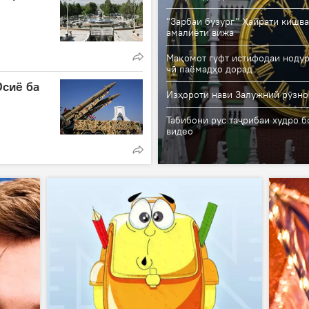
"Зарбаи бузург" Ҳайрати кишва
амалиёти вижа
Мақомот гуфт истифодаи ноду
чӣ паёмадҳо дорад
Осиё ба
Изҳороти нави Залужний рӯзно
Табибони рус таҷрибаи худро б
видео