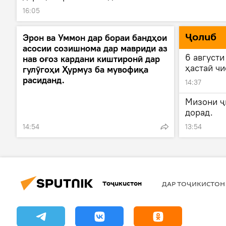
16:05
Ҷолиб
Эрон ва Уммон дар бораи бандҳои
асосии созишнома дар мавриди аз
6 августи
нав оғоз кардани киштиронӣ дар
ҳастаӣ чи
гулӯгоҳи Ҳурмуз ба мувофиқа
расиданд.
14:37
Мизони ҷ
дорад.
14:54
13:54
Тоҷикистон
ДАР ТОҶИКИСТОН