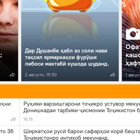
Офат
Дар Душанбе қабл аз соли нави
:
каш
таҳсил ярмаркаҳои фурӯши
ҳаф
либоси мактабӣ кушода шуданд.
2 августи, 15:50
1 авгус
еҳни
Руҳияи варзишгарони тоҷикро устувор меку
Донишкадаи тарбияи ҷисмонии Тоҷикистон б
Раҳимов ихтисоси нави "Психологияи варзи
16:16
роҳандозӣ кардааст.
то 36
Ширкатҳои русӣ барои сафарҳои корӣ бешт
Тоҷикистонро интихоб мекунанд.