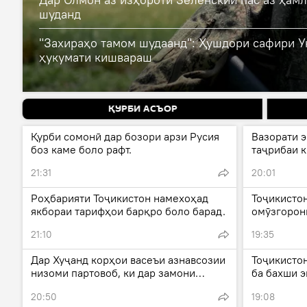
шуданд
"Захираҳо тамом шудаанд": Ҳушдори сафири У
ҳукумати кишвараш
ҚУРБИ АСЪОР
Қурби сомонӣ дар бозори арзи Русия
Вазорати 
боз каме боло рафт.
таҷрибаи 
мекунад.
21:31
20:01
Роҳбарияти Тоҷикистон намехоҳад
Тоҷикисто
якбораи тарифҳои барқро боло барад.
омӯзгорони
кардаанд.
21:10
19:35
Дар Хуҷанд корҳои васеъи азнавсозии
Тоҷикисто
низоми партовоб, ки дар замони
ба бахши э
шӯравӣ сохта шудааст, оғоз ёфтанд.
аз болора
20:50
19:08
кунад.