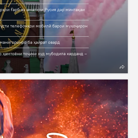
рҳои Ғарб аз амалҳои Русия дар минтақаи
русти телефонҳои мобилӣ барои муҳоҷирон
манигоронро ба ҳайрат овард
о ҳамтоёни тоҷики худ мубодила карданд –