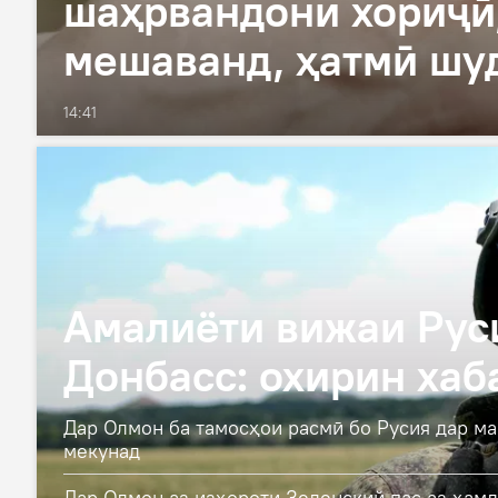
шаҳрвандони хориҷӣ,
мешаванд, ҳатмӣ шу
14:41
Амалиёти вижаи Рус
Донбасс: охирин хаб
Дар Олмон ба тамосҳои расмӣ бо Русия дар ма
мекунад
Дар Олмон аз изҳороти Зеленский пас аз ҳам