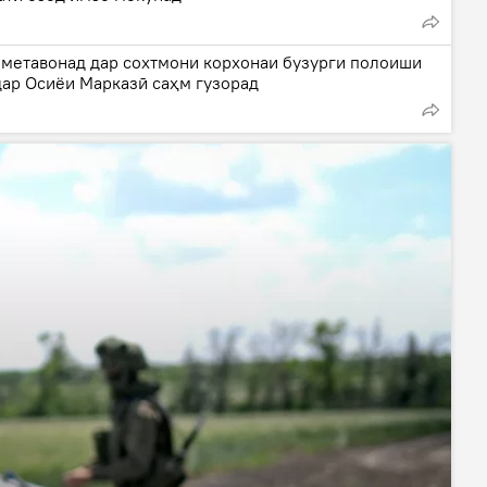
 метавонад дар сохтмони корхонаи бузурги полоиши
дар Осиёи Марказӣ саҳм гузорад