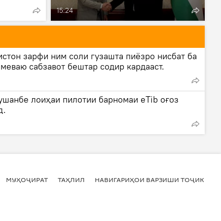
15:24
истон зарфи ним соли гузашта пиёзро нисбат ба
 меваю сабзавот бештар содир кардааст.
ушанбе лоиҳаи пилотии барномаи eTib оғоз
д.
МУҲОҶИРАТ
ТАҲЛИЛ
НАВИГАРИҲОИ ВАРЗИШИ ТОҶИКИСТ