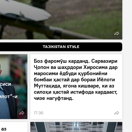
TAJIKISTAN STYLE
Боз фаромӯш карданд. Сарвазири
Ҷопон ва шаҳрдори Хиросима дар
маросими ёдбуди қурбониёни
бомбаи ҳастаӣ дар бораи Иёлоти
сиси
Муттаҳида, ягона кишваре, ки аз
силоҳи ҳастаӣ истифода кардааст,
илот”-и
чизе нагуфтанд.
17:36
 аз