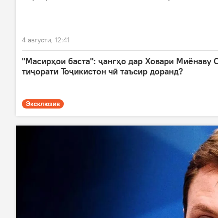
4 августи, 12:41
"Масирҳои баста": ҷангҳо дар Ховари Миёнаву 
тиҷорати Тоҷикистон чӣ таъсир доранд?
Эксклюзив