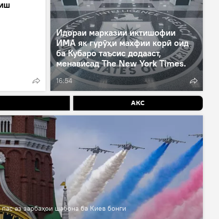
ҳиш
Идораи марказии иктишофии
ИМА як гурӯҳи махфии корӣ оид
ба Кубаро таъсис додааст,
менависад The New York Times.
16:54
АКС
 пас аз зарбаҳои шабона ба Киев бонги