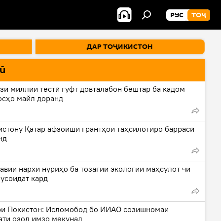
РУС
ТОҶ
ДАР ТОҶИКИСТОН
ӣ
зи миллии тестӣ гуфт довталабон бештар ба кадом
осҳо майл доранд
истону Қатар афзоиши грантҳои таҳсилотиро баррасӣ
нд
авии нархи нуриҳо ба тозагии экологии маҳсулот чӣ
мусоидат кард
и Покистон: Исломобод бо ИИАО созишномаи
ати озод имзо мекунад