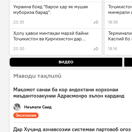
Украина бояд "барои ҳар як мушак
Тоҷикисто
мубориза барад".
минерали 
додааст.
20:35
18:36
Ҳолу ҳавои минтақаи марзӣ байни
Терминали
Тоҷикистон ва Қирғизистон дар
Каспий бо 
ноҳияи Бобоҷон Ғафуров ҳоло чунин
ҳушдорҳо 
20:30
18:16
аст.
ҳавопаймо
боркунии 
ВИДЕО
Маводи таҳлилӣ
Мақомот санаи ба кор андохтани корхонаи
маъдантозакунии Адрасмонро эълон карданд
Неъмати Саид
Эксклюзив
Дар Хуҷанд азнавсозии системаи партовоб оғоз