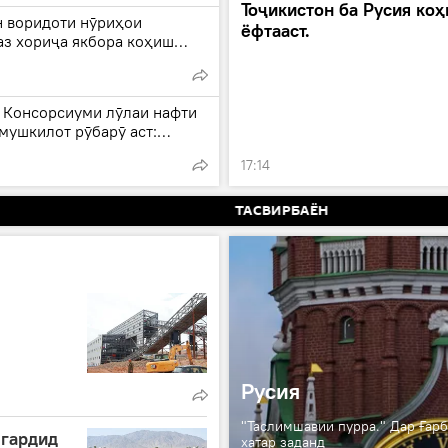
Тоҷикистон ба Русия ко
н воридоти нӯриҳои
ёфтааст.
аз хориҷа якбора коҳиш
 Консорсиуми лӯлаи нафти
мушкилот рӯбарӯ аст:
дар бораи ҳамлаҳои
17:14
ҳои бесарнишини Украина
нафтро халалдор мекунанд.
ТАСВИРБАЁН
Русия
"Таслимшавии пурра." Дар Ғарб
 гардид
хатар заданд