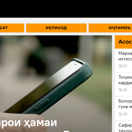
САТ
ИҚТИСОД
ИҶТИМОЪ
Асос
Марка
ихтис
18:21
Тоҷик
карда
16:41
Болор
гуна 
12:41
арои ҳамаи
Сафир
тиҷор