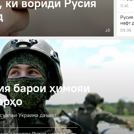
 ки вориди Русия
11:41
д
Русия
нафт 
09:36
ия барои ҳимояи
арҳо
съалаи Украина даъват
лаҳои ҳавоии Русия норозӣ