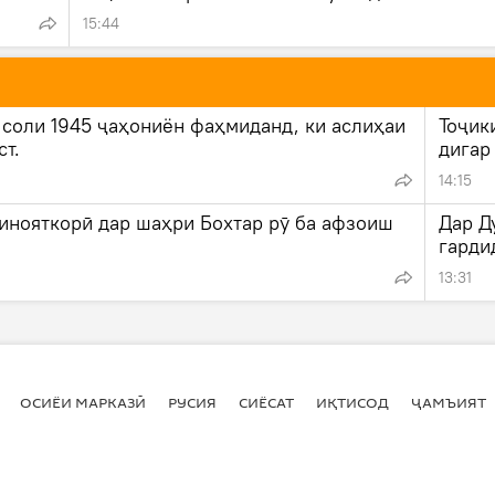
15:44
 соли 1945 ҷаҳониён фаҳмиданд, ки аслиҳаи
Тоҷик
ст.
дигар
14:15
инояткорӣ дар шаҳри Бохтар рӯ ба афзоиш
Дар Д
гарди
13:31
ОСИЁИ МАРКАЗӢ
РУСИЯ
СИЁСАТ
ИҚТИСОД
ҶАМЪИЯТ