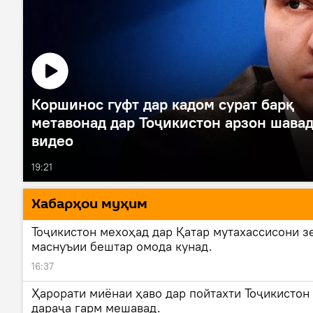
Коршинос гуфт дар кадом сурат барқ
метавонад дар Тоҷикистон арзон шавад
видео
19:21
Хaбарҳои муҳим
Тоҷикистон мехоҳад дар Қатар мутахассисони з
маснуъии бештар омода кунад.
16:37
Ҳарорати миёнаи ҳаво дар пойтахти Тоҷикистон 
дараҷа гарм мешавад.