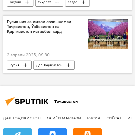
Таҳлил
тиҷорат
савдо
Дар Тоҷикистон
Русия
додугирифти мол
Русия низ аз имзои созишномаи
Тоҷикистон, Ӯзбекистон ва
Қирғизистон истиқбол кард
2 апрели 2025, 09:30
Русия
Дар Тоҷикистон
Қирғизистон
Ӯзбекистон
Сиёсат
Вазорати умури хориҷии Русия
Тоҷикистон
ДАР ТОҶИКИСТОН
ОСИЁИ МАРКАЗӢ
РУСИЯ
СИЁСАТ
ИҚ