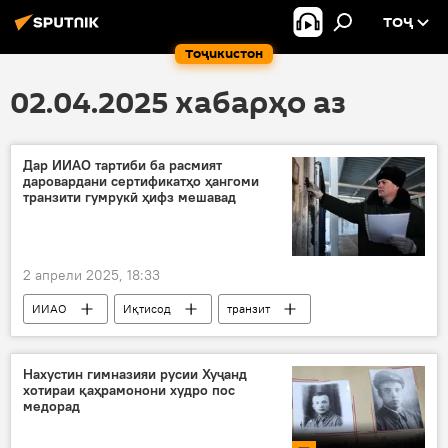
ТОҶ
Тоҷикистон
02.04.2025 хабарҳо аз
Дар ИИАО тартиби ба расмият
даровардани сертификатҳо ҳангоми
транзити гумрукӣ ҳифз мешавад
2 апрели 2025, 18:33
ИИАО
Иқтисод
транзит
гумрук
Нахустин гимназияи русии Хуҷанд
хотираи қаҳрамонони худро пос
медорад