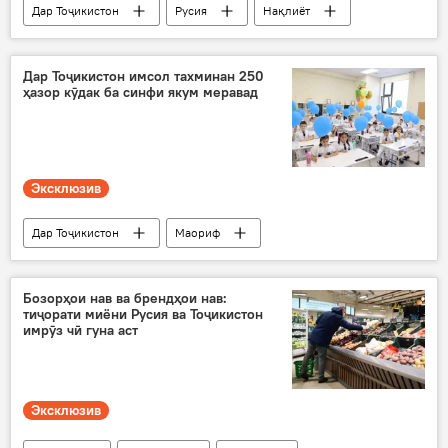
Дар Тоҷикистон
Русия
Нақлиёт
шаҳодатнома
ронанда
Дар Тоҷикистон имсол тахминан 250
ҳазор кӯдак ба синфи якум меравад
Эксклюзив
Дар Тоҷикистон
Маориф
Вазорати маорифу илми Тоҷикистон
хонандагони синфи 1-ум
Бозорҳои нав ва брендҳои нав:
тиҷорати миёни Русия ва Тоҷикистон
имрӯз чӣ гуна аст
Эксклюзив