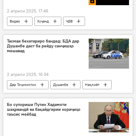
2 апрели 2025, 17:46
Видео
Хуҷанд
ҶБВ
Тасмаи бехатариро бандед: БДА дар
Душанбе даст ба рейду санҷишҳо
мешавад
2 апрели 2025, 16:34
Дар Тоҷикистон
Душанбе
Нақлиёт
тасмаи бехатарӣ
БДА ВУД ҶТ
Бо супориши Путин Хадамоти
шаҳрвандӣ ва бақайдгирии хориҷиҳо
таъсис меёбад