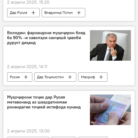
2 апрели 2025, 15:20
Дар Русия
Владимир Путин
Муҳоҷират
ВКД
Володин: фарзандони муҳоҷирон бояд
ба 90% -и саволҳои санҷишӣ ҷавоби
дуруст диҳанд
2 апрели 2025, 14:11
Русия
Дар Тоҷикистон
Маориф
Вячеслав Володин
имтиҳон аз забони русӣ
Муҳоҷирони тоҷик дар Русия
метавонанд аз шаҳодатномаи
ронандагии тоҷикӣ истифода кунанд
2 апрели 2025, 13:00