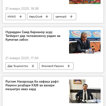
21 январи 2025, 18:38
ИИАО
АвруОсиё
ҳамкорӣ
таҳрим
Амрико
Иқтисод
Нуриддин Саид барканор шуд:
Тағйирот дар телевизиону радио ва
Кумитаи забон
21 январи 2025, 17:39
Дар Тоҷикистон
Эмомалӣ Раҳмон
тағйироти кадрӣ
Кумитаи телевизион ва радио
Рустам Назарзода ба нафақа рафт:
Раҳмон роҳбари КҲФ ва вазири
Кумитаи забон ва истилоҳот
Сиёсат
меҳнатро иваз кард