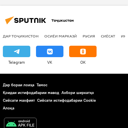
Тоҷикистон
ДАР ТОҶИКИСТОН
ОСИЁИ МАРКАЗӢ
РУСИЯ
СИЁСАТ
ИҚ
Telegram
VK
OK
Дар бораи лоиҳа
Тамос
Қоидаи истифодабарии мавод
Ахбори ширкатҳо
Сиёсати махфият
Сиёсати истифодабарии Cookie
Алоқа