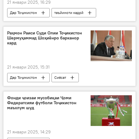
21 январи 2025, 16:29
Дар Тоҷикистон
таъйиноти кадрӣ
Рустам Назарзода
КҲФ
Вазорати меҳнат
Эмомалӣ Раҳмон
Раҳмон Раиси Суди Олии Тоҷикистон
Шермуҳаммад Шоҳиёнро барканор
кард
21 январи 2025, 15:31
Дар Тоҷикистон
Сиёсат
таъйиноти кадрӣ
Эмомалӣ Раҳмон
Раисҷумҳур
Фонди ҷоизаи мусобиқаи Ҷоми
Федератсияи футболи Тоҷикистон
маъхлум шуд
21 январи 2025, 14:29