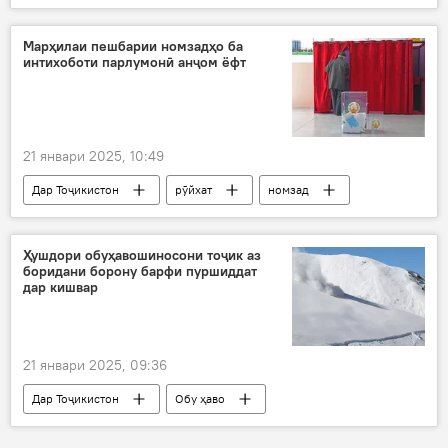
Сиёсат
машварат
Вазорати хориҷаи Тоҷикистон
Марҳилаи пешбарии номзадҳо ба
интихоботи парлумонӣ анҷом ёфт
21 январи 2025, 10:49
Дар Тоҷикистон
рӯйхат
номзад
парлумон
вакил
интихобот
КМИР
Ҳушдори обуҳавошиносони тоҷик аз
боридани борону барфи пуршиддат
дар кишвар
21 январи 2025, 09:36
Дар Тоҷикистон
Обу ҳаво
барфу борон
боришот
КҲФ