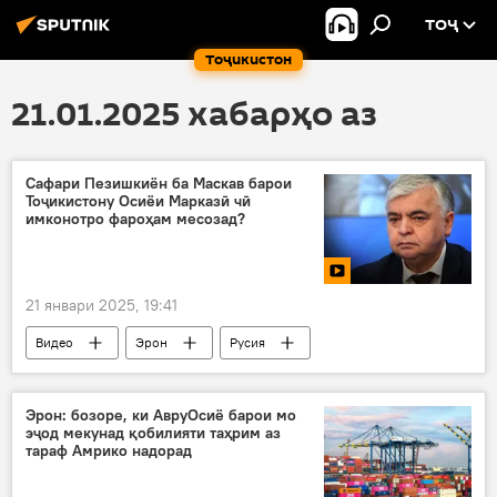
ТОҶ
Тоҷикистон
21.01.2025 хабарҳо аз
Сафари Пезишкиён ба Маскав барои
Тоҷикистону Осиёи Марказӣ чӣ
имконотро фароҳам месозад?
21 январи 2025, 19:41
Видео
Эрон
Русия
ҳамкорӣ
равобит
коршинос
Эрон: бозоре, ки АвруОсиё барои мо
эҷод мекунад қобилияти таҳрим аз
тараф Амрико надорад