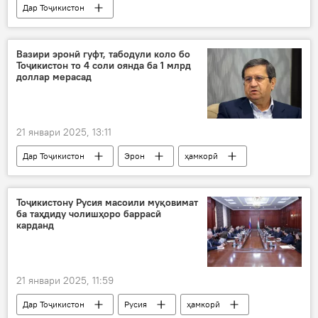
Дар Тоҷикистон
Навигариҳои варзиши Тоҷикистон
футбол
Ҷоми ФФТ
Вазири эронӣ гуфт, табодули коло бо
Тоҷикистон то 4 соли оянда ба 1 млрд
доллар мерасад
21 январи 2025, 13:11
Дар Тоҷикистон
Эрон
ҳамкорӣ
Сиёсат
Иқтисод
равобит
мизони табодули коло
Тоҷикистону Русия масоили муқовимат
ба таҳдиду чолишҳоро баррасӣ
карданд
21 январи 2025, 11:59
Дар Тоҷикистон
Русия
ҳамкорӣ