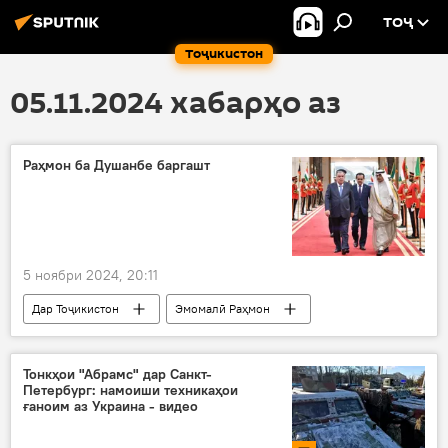
ТОҶ
Тоҷикистон
05.11.2024 хабарҳо аз
Раҳмон ба Душанбе баргашт
5 ноябри 2024, 20:11
Дар Тоҷикистон
Эмомалӣ Раҳмон
Кувайт
Сиёсат
бозгашт
Тонкҳои "Абрамс" дар Санкт-
Петербург: намоиши техникаҳои
ғаноим аз Украина - видео