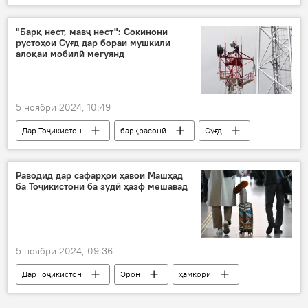
Сиёсат
терроризм
ифротгароӣ
муқовимат
"Барқ нест, мавҷ нест": Сокинони
рустоҳои Суғд дар бораи мушкили
алоқаи мобилӣ мегуянд
5 ноябри 2024, 10:49
Дар Тоҷикистон
барқрасонӣ
Суғд
алоқаи мобилӣ
барқ
мушкил
Раводид дар сафарҳои ҳавои Машҳад
ба Тоҷикистони ба зудӣ ҳазф мешавад
5 ноябри 2024, 09:36
Дар Тоҷикистон
Эрон
ҳамкорӣ
раводид
Парвоз
Машҳад