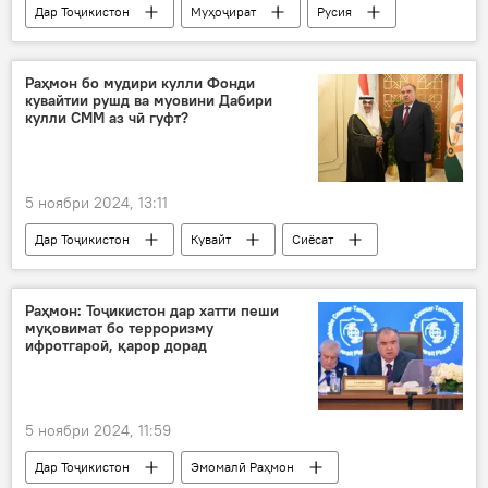
Дар Тоҷикистон
Муҳоҷират
Русия
коҳиш
Раҳмон бо мудири кулли Фонди
кувайтии рушд ва муовини Дабири
кулли СММ аз чӣ гуфт?
5 ноябри 2024, 13:11
Дар Тоҷикистон
Кувайт
Сиёсат
СММ
Эмомалӣ Раҳмон
Раисҷумҳур
Раҳмон: Тоҷикистон дар хатти пеши
муқовимат бо терроризму
ифротгароӣ, қарор дорад
5 ноябри 2024, 11:59
Дар Тоҷикистон
Эмомалӣ Раҳмон