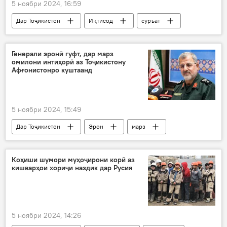
5 ноябри 2024, 16:59
Дар Тоҷикистон
Иқтисод
суръат
рушд
сармоя
Кувайт
Генерали эронӣ гуфт, дар марз
омилони интиҳорӣ аз Тоҷикистону
Афғонистонро куштаанд
5 ноябри 2024, 15:49
Дар Тоҷикистон
Эрон
марз
терроризм
амалиёти интиҳорӣ
генерал
Коҳиши шумори муҳоҷирони корӣ аз
кишварҳои хориҷи наздик дар Русия
5 ноябри 2024, 14:26