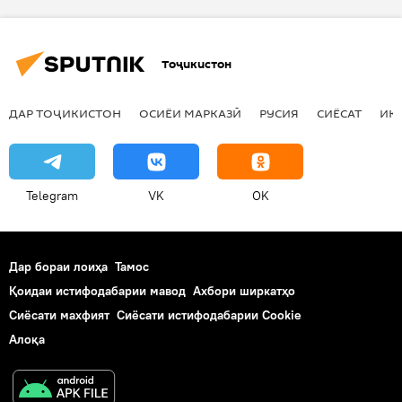
Тоҷикистон
ДАР ТОҶИКИСТОН
ОСИЁИ МАРКАЗӢ
РУСИЯ
СИЁСАТ
ИҚ
Telegram
VK
OK
Дар бораи лоиҳа
Тамос
Қоидаи истифодабарии мавод
Ахбори ширкатҳо
Сиёсати махфият
Сиёсати истифодабарии Cookie
Алоқа