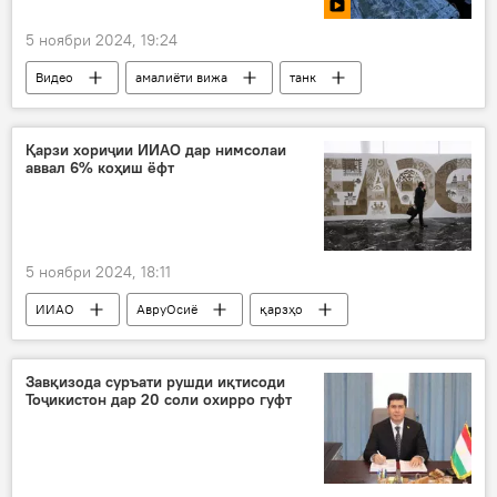
5 ноябри 2024, 19:24
Видео
амалиёти вижа
танк
Украина
Намоишгоҳ
Санкт-Петербург
Қарзи хориҷии ИИАО дар нимсолаи
аввал 6% коҳиш ёфт
5 ноябри 2024, 18:11
ИИАО
АвруОсиё
қарзҳо
коҳиш
Иқтисод
Завқизода суръати рушди иқтисоди
Тоҷикистон дар 20 соли охирро гуфт