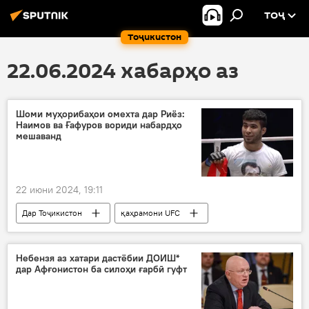
ТОҶ
Тоҷикистон
22.06.2024 хабарҳо аз
Шоми муҳорибаҳои омехта дар Риёз:
Наимов ва Ғафуров вориди набардҳо
мешаванд
22 июни 2024, 19:11
Дар Тоҷикистон
қаҳрамони UFC
размикор
Навигариҳои варзиши Тоҷикистон
Небензя аз хатари дастёбии ДОИШ*
дар Афғонистон ба силоҳи ғарбӣ гуфт