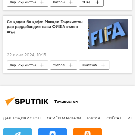
Дар Тоҷикистон
Хатлон
СПАД
марказ
башардӯстона
Сироҷиддин Муҳриддин
Се қадам ба қафо: Мавқеи Тоҷикистон
дар раддабандии нави ФИФА эълон
шуд
22 июни 2024, 10:15
Дар Тоҷикистон
футбол
мунтахаб
ФИФА
раддабандӣ
Тоҷикистон
ДАР ТОҶИКИСТОН
ОСИЁИ МАРКАЗӢ
РУСИЯ
СИЁСАТ
ИҚ