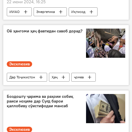
22 июни 2024, 16:25
ИИАО
Энергетика
Иқтисод
нафт
газ
бензин
Оё ҳангоми ҳаҷ фавтидан савоб дорад?
Эксклюзив
Дар Тоҷикистон
Ҳаҷ
ҷомеа
Дин ва оин
Боздошту ҷарима ва раҳоии собиқ
раиси ноҳияе дар Суғд барои
қаллобиву сӯистифодаи мансаб
Эксклюзив