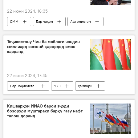
22 июни 2024, 18:35
СММ
Дар ҷаҳон
Афғонистон
Василий Небензя
Тоҷикистону Чин ба маблағи чандин
миллиард сомонӣ қарордод имзо
карданд
22 июни 2024, 17:45
Дар Тоҷикистон
Чин
ҳамкорӣ
қарордод
имзо созишнома
Иқтисод
Кишварҳои ИИАО барои эҷоди
бозорҳои муштараки барқу газу нафт
талош доранд