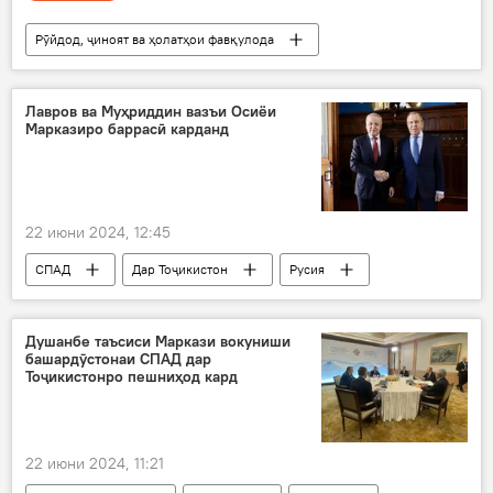
Рӯйдод, ҷиноят ва ҳолатҳои фавқулода
Дар Тоҷикистон
қарори додгоҳ
боздошт
Лавров ва Муҳриддин вазъи Осиёи
Марказиро баррасӣ карданд
22 июни 2024, 12:45
СПАД
Дар Тоҷикистон
Русия
Сергей Лавров
Сироҷиддин Муҳриддин
Сиёсат
Душанбе таъсиси Маркази вокуниши
башардӯстонаи СПАД дар
Тоҷикистонро пешниҳод кард
22 июни 2024, 11:21