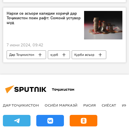
Навигариҳои варзиши Тоҷикистон
Урдун
шикаст
Покистон
Нархи се асъори калидии хориҷӣ дар
Тоҷикистон поин рафт: Сомонӣ устувор
шуд
7 июни 2024, 09:42
Дар Тоҷикистон
қурб
Қурби асъор
доллар
евро
рубл
коҳиш
қонун
Тоҷикистон
ДАР ТОҶИКИСТОН
ОСИЁИ МАРКАЗӢ
РУСИЯ
СИЁСАТ
ИҚ