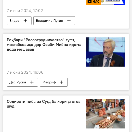
6:10
7 июни 2024, 17:02
Видео
Владимир Путин
Форуми байналмилалии иқтисодӣ
Санкт-Петербург
Роҳбари "Россотрудничество" гуфт,
мактабсозиҳо дар Осиёи Миёна идома
дода мешавад
7 июни 2024, 16:06
Дар Русия
Маориф
Россотрудничество
таҳсил
мактаб
сохтмон
Содироти пиёз аз Суғд ба хориҷа оғоз
шуд