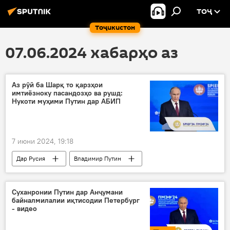
ТОҶ
Тоҷикистон
07.06.2024 хабарҳо аз
Аз рӯй ба Шарқ то қарзҳои
имтиёзноку пасандозҳо ва рушд:
Нукоти муҳими Путин дар АБИП
7 июни 2024, 19:18
Дар Русия
Владимир Путин
навсозӣ
Санкт-Петербург
Форуми байналмилалии иқтисодӣ
Суханронии Путин дар Анҷумани
байналмилалии иқтисодии Петербург
президент
- видео