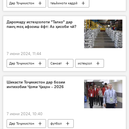
Дар Тоҷикистон
таъйиноти кадрӣ
вазифа
қонун
ҳамкорӣ
таъйид
вазифа
Эмомалӣ Раҳмон
Даромаду истеҳсолоти "Талко" дар
панҷ моҳ афзоиш ёфт: Аз ҳисоби чӣ?
ВКД
7 июни 2024, 11:44
Дар Тоҷикистон
Саноат
истеҳсол
тавлидот
ТАЛКО
истеҳсоли алюминий
Шикасти Тоҷикистон дар бозии
интихобии Ҷоми Ҷаҳон - 2026
7 июни 2024, 10:40
Дар Тоҷикистон
футбол