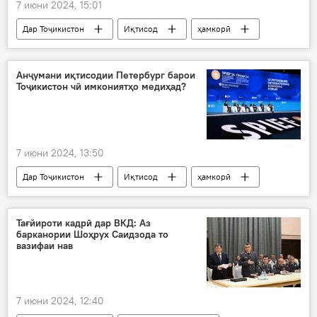
7 июни 2024, 15:01
Дар Тоҷикистон
Иқтисод
ҳамкорӣ
фурӯш
бозор
бозори дохилӣ
Суғд
содирот
Анҷумани иқтисодии Петербург барои
Тоҷикистон чӣ имкониятҳо медиҳад?
7 июни 2024, 13:50
Дар Тоҷикистон
Иқтисод
ҳамкорӣ
Санкт-Петербург
Форум
шарикони иқтисодӣ
Тағйироти кадрӣ дар ВКД: Аз
барканории Шоҳрух Саидзода то
вазифаи нав
7 июни 2024, 12:40