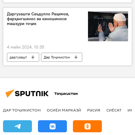
низоъ
Смит
музокирот
Даргузашти Саъдулло Раҳимов,
фарҳангшинос ва киношиноси
машҳури тоҷик
4 майи 2024, 10:35
даргузашт
Дар Тоҷикистон
Фарҳанг
Синамо
Тоҷикистон
ДАР ТОҶИКИСТОН
ОСИЁИ МАРКАЗӢ
РУСИЯ
СИЁСАТ
ИҚ