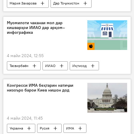
Мария Захарова
Дар Тоҷикистон
Русия
Рӯйдод, ҷиноят ва ҳолатҳои фавқулода
Муомилоти чаканаи мол дар
кишварҳои ИИАО дар арқом–
инфографика
4 майи 2024, 12:55
Тасвирбаён
ИИАО
Иқтисод
Конгресси ИМА беҳтарин натиҷаи
низоъро барои Киев нишон дод
4 майи 2024, 11:45
Украина
Русия
ИМА