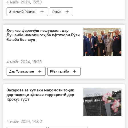
4 майи 2024, 15:50
Эмомалӣ Раҳмон
Русия
Дар Тоҷикистон
Владимир Путин
Рӯзи ғалаба
Ҳеҷ кас фаромӯш нашудааст: дар
Душанбе намоишгоҳ ба ифтихори Рӯзи
Ғалаба боз шуд
4 майи 2024, 15:25
Дар Тоҷикистон
Рӯзи ғалаба
шаҳиди Ҷанги Бузурги Меҳанӣ
Захарова аз кумаки мақомоти тоҷик
дар таҳқиқи ҳамлаи террористӣ дар
Крокус гуфт
4 майи 2024, 14:02