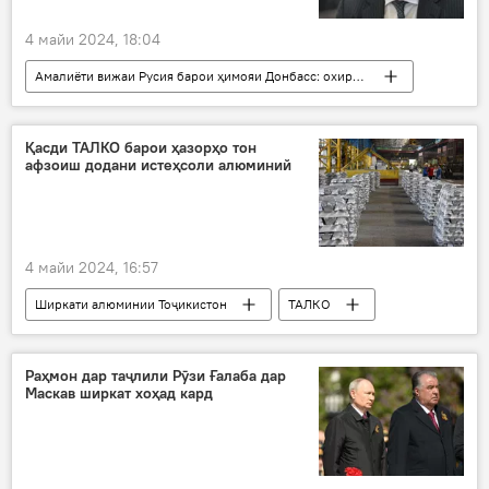
4 майи 2024, 18:04
Амалиёти вижаи Русия барои ҳимояи Донбасс: охирин хабарҳо
амалиёти вижа
Дар Русия
Украина
музокира
Сиёсат
Қасди ТАЛКО барои ҳазорҳо тон
афзоиш додани истеҳсоли алюминий
4 майи 2024, 16:57
Ширкати алюминии Тоҷикистон
ТАЛКО
истеҳсол
алюминий
Саноат
Иқтисод
Раҳмон дар таҷлили Рӯзи Ғалаба дар
Маскав ширкат хоҳад кард