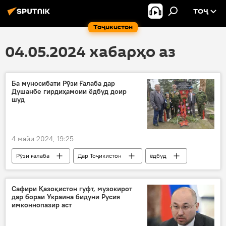
ТОҶ
Тоҷикистон
04.05.2024 хабарҳо аз
Ба муносибати Рӯзи Ғалаба дар
Душанбе гирдиҳамоии ёдбуд доир
шуд
4 майи 2024, 19:25
Рӯзи ғалаба
Дар Тоҷикистон
ёдбуд
шаҳиди Ҷанги Бузурги Меҳанӣ
Сафири Қазоқистон гуфт, музокирот
дар бораи Украина бидуни Русия
имконнопазир аст