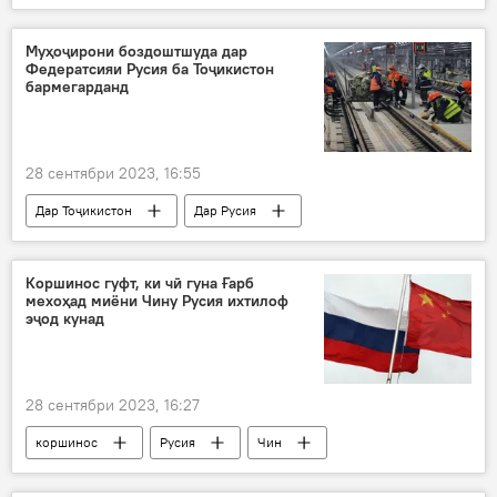
Муҳоҷирони боздоштшуда дар
Федератсияи Русия ба Тоҷикистон
бармегарданд
28 сентябри 2023, 16:55
Дар Тоҷикистон
Дар Русия
истирдод
Рӯйдод, ҷиноят ва ҳолатҳои фавқулода
Коршинос гуфт, ки чӣ гуна Ғарб
мехоҳад миёни Чину Русия ихтилоф
эҷод кунад
28 сентябри 2023, 16:27
коршинос
Русия
Чин
Ғарб
Сиёсат
Дар ҷаҳон