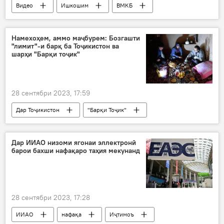
Видео
Ишкошим
ВМКБ
кул
табиат
Намехоҳем, аммо маҷбурем: Бозгашти
"лимит"-и барқ ба Тоҷикистон ва
шарҳи "Барқи тоҷик"
28 сентябри 2023, 17:59
Дар Тоҷикистон
"Барқи Тоҷик"
барқ
"лимит" ҷорӣ шуд
Дар ИИАО низоми ягонаи эллектронӣ
барои бахши нафақаро таҳия мекунанд
28 сентябри 2023, 17:28
ИИАО
нафақа
Иҷтимоъ