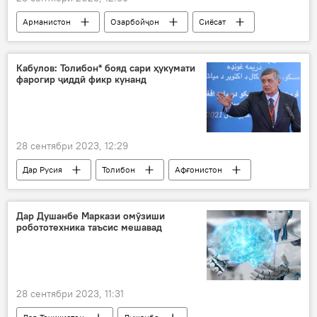
Арманистон
Озарбойҷон
Сиёсат
Иҷтимоъ
Кабулов: Толибон* бояд сари ҳукумати
фарогир ҷиддӣ фикр кунанд
28 сентябри 2023, 12:29
Дар Русия
Толибон
Афғонистон
Замир Кобулов
Дар Душанбе Маркази омӯзиши
робототехника таъсис мешавад
28 сентябри 2023, 11:31