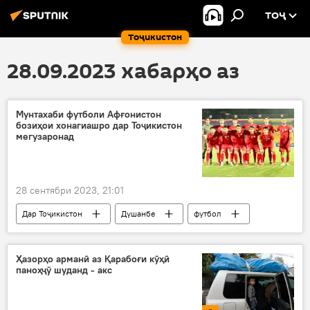
ТОҶ
Тоҷикистон
28.09.2023 хабарҳо аз
Мунтахаби футболи Афғонистон
бозиҳои хонагиашро дар Тоҷикистон
мегузаронад
28 сентябри 2023, 21:01
Дар Тоҷикистон
Душанбе
футбол
Навигариҳои варзиши Тоҷикистон
мунтахаб
Афғонистон
Ҷоми ҷаҳонии футбол
Ҳазорҳо арманӣ аз Қарабоғи кӯҳӣ
паноҳҷӯ шуданд - акс