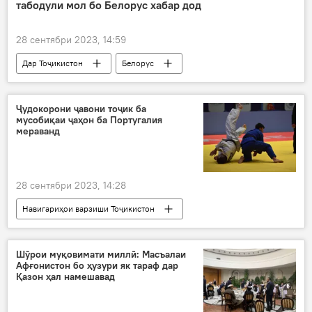
табодули мол бо Белорус хабар дод
28 сентябри 2023, 14:59
Дар Тоҷикистон
Белорус
табодули мол
тиҷорат
Иқтисод
Ҷудокорони ҷавони тоҷик ба
мусобиқаи ҷаҳон ба Португалия
мераванд
28 сентябри 2023, 14:28
Навигариҳои варзиши Тоҷикистон
Дар Тоҷикистон
мусобиқа
Португалия
дзюдо
Шӯрои муқовимати миллӣ: Масъалаи
Афғонистон бо ҳузури як тараф дар
Қазон ҳал намешавад