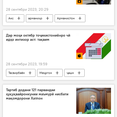
28 сентябри 2023, 20:29
Акс
арманиҳо
Арманистон
фирор
Озарбойҷон
паноҳҷӯён
Дар моҳи октябр тоҷикистониёнро чӣ
идҳо интизор аст: тақвим
28 сентябри 2023, 19:59
Тасвирбаён
Меҳргон
ҷашн
таътил
Рӯзи забони давлатӣ
Тартиб додани 121 парвандаи
ҳуқуқвайронкунии маъмурӣ нисбати
мақомдорони Хатлон