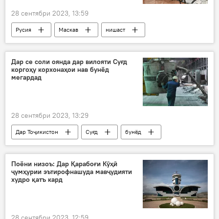
28 сентябри 2023, 13:59
Русия
Маскав
нишаст
шӯро
муқовимат
вокуниш
Осиёи Марказӣ
Дар ҷаҳон
Дар се соли оянда дар вилояти Суғд
коргоҳу корхонаҳои нав бунёд
мегардад
28 сентябри 2023, 13:29
Дар Тоҷикистон
Суғд
бунёд
коргоҳ
Саноат
ҷойи кор
Поёни низоъ: Дар Қарабоғи Кӯҳӣ
ҷумҳурии эътирофнашуда мавҷудияти
худро қатъ кард
28 сентябри 2023, 12:59