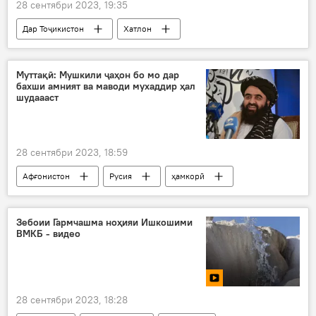
28 сентябри 2023, 19:35
Дар Тоҷикистон
Хатлон
Давлаталӣ Саид
мансабдор
парванда
Муттақӣ: Мушкили ҷаҳон бо мо дар
бахши амният ва маводи мухаддир ҳал
шудаааст
28 сентябри 2023, 18:59
Афғонистон
Русия
ҳамкорӣ
маводи мухаддир
мушкилот
Амният ва мудофиа
Зебоии Гармчашма ноҳияи Ишкошими
ВМКБ - видео
28 сентябри 2023, 18:28