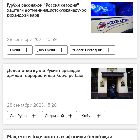
Гурӯҳи расонаҳои "Россия сегодня"
ҳаштеги #отменинацистскуюканаду-ро
роҳандозӣ кард
28 сентябри 2023, 15:59
Русия
Дар Русия
"Россия сегодня"
иқдом
роҳандозӣ
Канада
парлумон
Сиёсат
Додситонии кулли Русия парвандаи
ҳамлаи террористӣ дар Кобулро баст
28 сентябри 2023, 15:28
Дар Русия
Додситонӣ
Кобул
ҳамлаи террористӣ
сафоратхона
Мақомоти Тоҷикистон аз афзоиши бесобиқаи