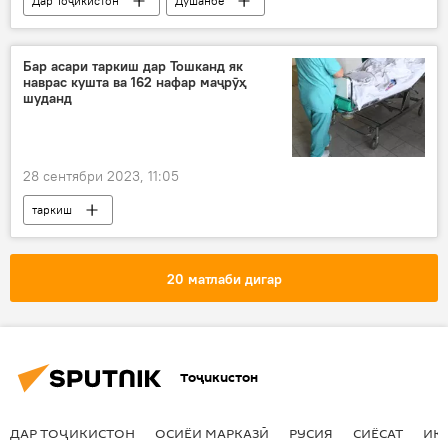
Дар Тоҷикистон
Душанбе
Илм ва фанноварӣ
Бар асари таркиш дар Тошканд як
наврас кушта ва 162 нафар маҷрӯҳ
шуданд
28 сентябри 2023, 11:05
таркиш
Рӯйдод, ҷиноят ва ҳолатҳои фавқулода
Тошканд
Ӯзбекистон
маҷруҳ
20 матлаби дигар
захмӣ
ОМ
Тоҷикистон
ДАР ТОҶИКИСТОН
ОСИЁИ МАРКАЗӢ
РУСИЯ
СИЁСАТ
ИҚ