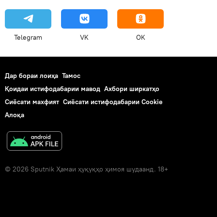
Telegram
VK
OK
Дар бораи лоиҳа
Тамос
Қоидаи истифодабарии мавод
Ахбори ширкатҳо
Сиёсати махфият
Сиёсати истифодабарии Cookie
Алоқа
© 2026 Sputnik Ҳамаи ҳуқуқҳо ҳимоя шудаанд. 18+