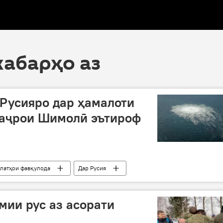
хабарҳо аз
Русияро дар ҳамалоти
Маҷрои Шимолӣ эътироф
олатҳои фавқулода
Дар Русия
мии рус аз асорати