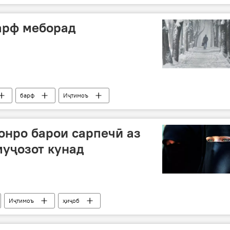
арф меборад
барф
Иҷтимоъ
онро барои сарпечӣ аз
уҷозот кунад
Иҷтимоъ
ҳиҷоб