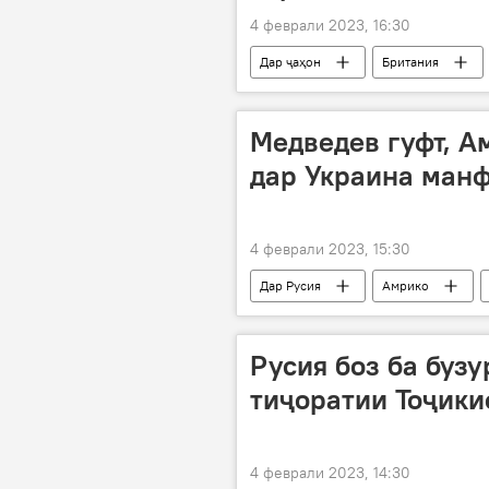
4 феврали 2023, 16:30
Дар ҷаҳон
Британия
Медведев гуфт, А
дар Украина манф
4 феврали 2023, 15:30
Дар Русия
Амрико
Амалиёти вижаи Русия барои ҳимояи
Русия боз ба буз
тиҷоратии Тоҷики
4 феврали 2023, 14:30