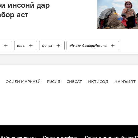
ои инсонӣ дар
бор аст
вазъ
фоҷеа
кӯмаки башардӯстона
ОСИЁИ МАРКАЗӢ
РУСИЯ
СИЁСАТ
ИҚТИСОД
ҶАМЪИЯТ
Ахбори ширкатҳо
Сиёсати махфият
Сиёсати истифодабарии C