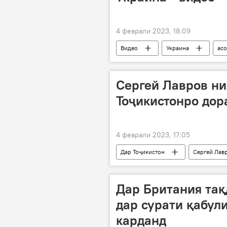
4 феврали 2023, 18:09
Видео
Украина
асо
Амалиёти вижаи Русия барои ҳимояи
Сергей Лавров ни
Тоҷикистонро дор
4 феврали 2023, 17:05
Дар Тоҷикистон
Сергей Лав
Дар Британия та
дар сурати қабул
карданд