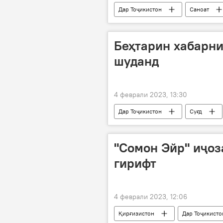
Дар Тоҷикистон
Саноат
Беҳтарин хабарни
шуданд
4 феврали 2023, 13:30
Дар Тоҷикистон
Суғд
"Сомон Эйр" иҷоз
гирифт
4 феврали 2023, 12:06
Қирғизистон
Дар Тоҷикисто