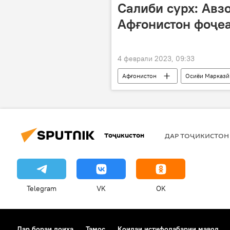
Салиби cурх: Авз
Афғонистон фоҷеа
4 феврали 2023, 09:33
Афғонистон
Осиёи Марказӣ
Тоҷикистон
ДАР ТОҶИКИСТОН
Telegram
VK
OK
Дар бораи лоиҳа
Тамос
Қоидаи истифодабарии мавод