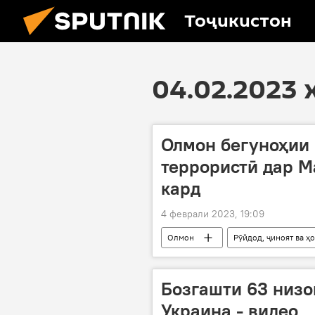
Тоҷикистон
04.02.2023 
Олмон бегуноҳии 
террористӣ дар 
кард
4 феврали 2023, 19:09
Олмон
Рӯйдод, ҷиноят ва ҳ
Бозгашти 63 низо
Украина - видео