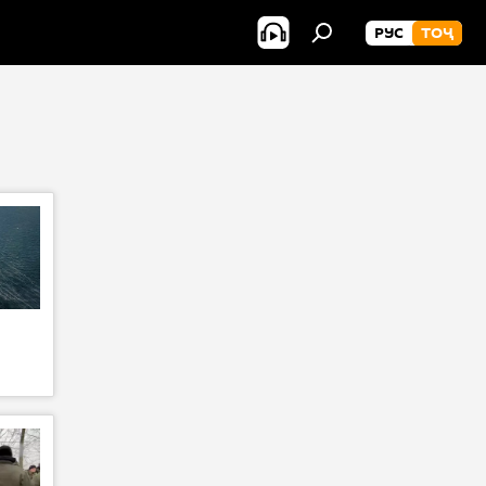
РУС
ТОҶ