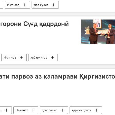
Иқтисод
Дар Русия
горони Суғд қадрдонӣ
Иҷтимоъ
хабарнигор
ати парвоз аз қаламрави Қирғизист
н
Нақлиёт
ҳавопаймо
ҳарими ҳавоӣ