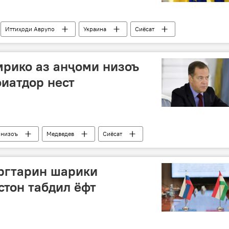
Иттиҳоди Аврупо
Украина
Сиёсат
мрико аз анҷоми низоъ
иатдор нест
низоъ
Медведев
Сиёсат
 Донбасс: охирин хабарҳо
ургтарин шарики
стон табдил ёфт