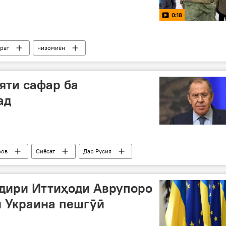
0:18
рат
низомиён
 Донбасс: охирин хабарҳо
яти сафар ба
ад
ров
Сиёсат
Дар Русия
қдири Иттиҳоди Аврупоро
и Украина пешгӯӣ