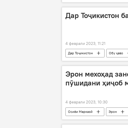
"Сомон Эйр"
Дар Тоҷикистон б
4 феврали 2023, 11:21
Дар Тоҷикистон
Обу ҳаво
Эрон мехоҳад зан
пӯшидани ҳиҷоб м
4 феврали 2023, 10:30
Осиёи Марказӣ
Эрон