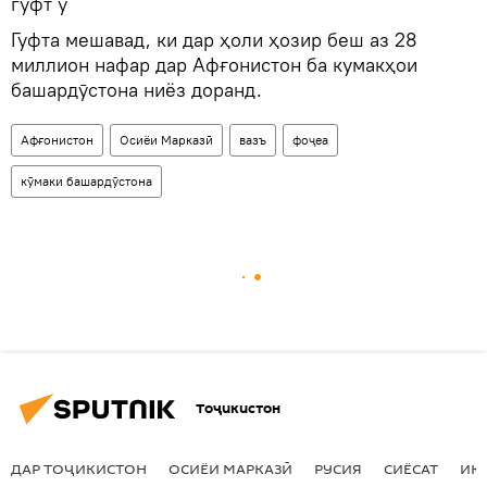
гуфт ӯ
Гуфта мешавад, ки дар ҳоли ҳозир беш аз 28
миллион нафар дар Афғонистон ба кумакҳои
башардӯстона ниёз доранд.
Афғонистон
Осиёи Марказӣ
вазъ
фоҷеа
кӯмаки башардӯстона
Тоҷикистон
ДАР ТОҶИКИСТОН
ОСИЁИ МАРКАЗӢ
РУСИЯ
СИЁСАТ
ИҚ