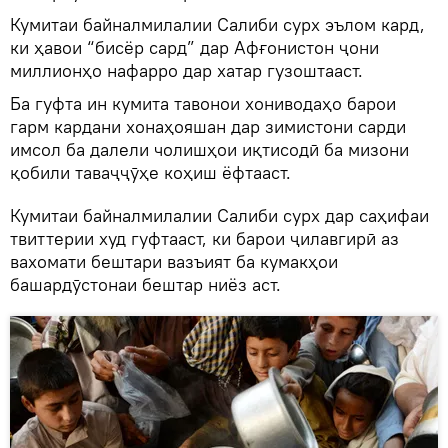
Кумитаи байналмилалии Салиби сурх эълом кард,
ки ҳавои “бисёр сард” дар Афғонистон ҷони
миллионҳо нафарро дар хатар гузоштааст.
Ба гуфта ин кумита тавонои хониводаҳо барои
гарм кардани хонаҳояшан дар зимистони сарди
имсол ба далели чолишҳои иқтисодӣ ба мизони
қобили таваҷҷӯҳе коҳиш ёфтааст.
Кумитаи байналмилалии Салиби сурх дар саҳифаи
твиттерии худ гуфтааст, ки барои ҷилавгирӣ аз
вахомати бештари вазъият ба кумакҳои
башардӯстонаи бештар ниёз аст.