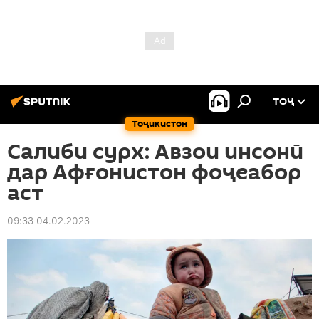
ТОҶ
Тоҷикистон
Салиби cурх: Авзои инсонӣ
дар Афғонистон фоҷеабор
аст
09:33 04.02.2023