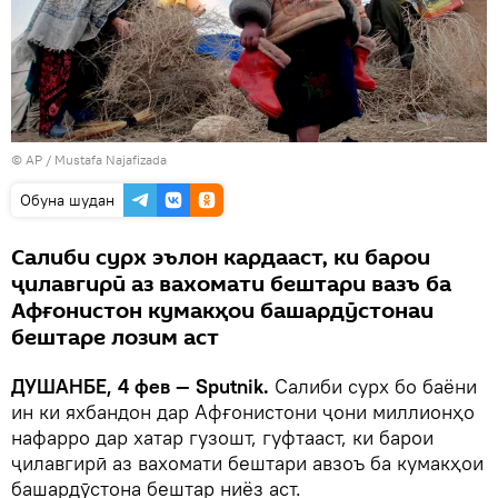
© AP / Mustafa Najafizada
Обуна шудан
Салиби сурх эълон кардааст, ки барои
ҷилавгирӣ аз вахомати бештари вазъ ба
Афғонистон кумакҳои башардӯстонаи
бештаре лозим аст
ДУШАНБЕ, 4 фев — Sputnik.
Салиби сурх бо баёни
ин ки яхбандон дар Афғонистони ҷони миллионҳо
нафарро дар хатар гузошт, гуфтааст, ки барои
ҷилавгирӣ аз вахомати бештари авзоъ ба кумакҳои
башардӯстона бештар ниёз аст.