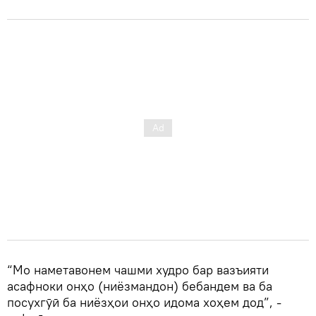
“Мо наметавонем чашми худро бар вазъияти
асафноки онҳо (ниёзмандон) бебандем ва ба
посухгӯӣ ба ниёзҳои онҳо идома хоҳем дод”, -