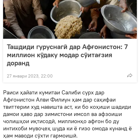
Ташдиди гуруснагӣ дар Афғонистон: 7
миллион кӯдаку модар сӯитағзия
доранд
27 январи 2023, 22:00
Раиси ҳайати кумитаи Салиби сурх дар
Афғонистон Алви Филиун ҳам дар саҳифаи
твиттерии худ навишта аст, ки бо коҳиши шадиди
дамои ҳаво дар зимистони имсол ва афзоиши
чолишҳои иқтисодӣ, миллионҳо афғон бо ду
интихоби мувоҷеҳ шуда ки ё ғизо омода кунанд ё
ҳам маводи сӯхти гармоишӣ.