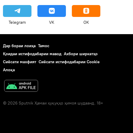
Telegram
VK
OK
Дар бораи лоиҳа
Тамос
Қоидаи истифодабарии мавод
Ахбори ширкатҳо
Сиёсати махфият
Сиёсати истифодабарии Cookie
Алоқа
© 2026 Sputnik Ҳамаи ҳуқуқҳо ҳимоя шудаанд. 18+