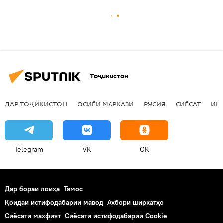
Тоҷикистон
ДАР ТОҶИКИСТОН
ОСИЁИ МАРКАЗӢ
РУСИЯ
СИЁСАТ
ИҚ
Telegram
VK
OK
Дар бораи лоиҳа
Тамос
Қоидаи истифодабарии мавод
Ахбори ширкатҳо
Сиёсати махфият
Сиёсати истифодабарии Cookie