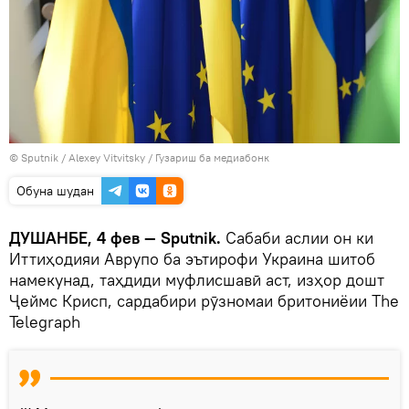
©
Sputnik
/ Alexey Vitvitsky
/
Гузариш ба медиабонк
Обуна шудан
ДУШАНБЕ, 4 фев — Sputnik.
Сабаби аслии он ки
Иттиҳодияи Аврупо ба эътирофи Украина шитоб
намекунад, таҳдиди муфлисшавӣ аст, изҳор дошт
Ҷеймс Крисп, сардабири рӯзномаи бритониёии The
Telegraph