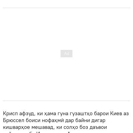
Крисп афзуд, ки ҳама гуна гузаштҳо барои Киев аз
Брюссел боиси нофаҳмӣ дар байни дигар
кишварҳое мешавад, ки солҳо боз даъвои