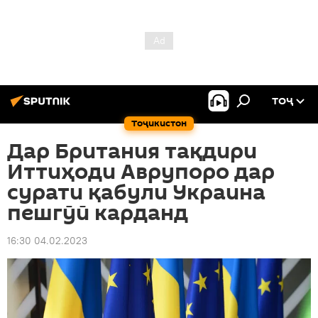
ТОҶ
Тоҷикистон
Дар Британия тақдири
Иттиҳоди Аврупоро дар
сурати қабули Украина
пешгӯӣ карданд
16:30 04.02.2023