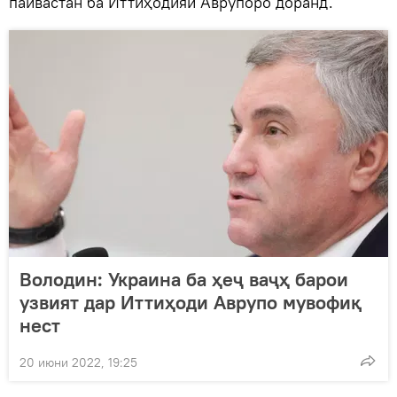
пайвастан ба Иттиҳодияи Аврупоро доранд.
Володин: Украина ба ҳеҷ ваҷҳ барои
узвият дар Иттиҳоди Аврупо мувофиқ
нест
20 июни 2022, 19:25