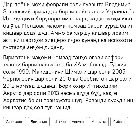
Дар поёни моҳи феврали соли гузашта Владимир
Зеленский ариза дар бораи пайвастани Украина ба
Иттиҳодияи Аврупоро имзо кард ва дар моҳи июн
ба ӯ ва Молдова мақоми номзад барои вуруд ба ин
кишвар дода шуд. Аммо ба ҳар ду кишвар лозим
аст, ки шартҳои зиёдеро иҷро кунанд ва ислоҳоти
густарда анҷом диҳанд.
Гирифтани мақоми номзад танҳо оғози сафари
тӯлонӣ барои пайвастан ба ИА мебошад. Туркия
соли 1999, Македонияи Шимолӣ дар соли 2005,
Черногория дар соли 2010 ва Сербистон дар соли
2012 номзад шуданд. Бори охир Иттиҳодияи
Аврупо дар соли 2013 васеъ шуда буд, вақте
Хорватия ба он пазируфта шуд. Раванди вуруди ин
кишвар даҳ сол тӯл кашид.
Дар ҷаҳон
Британия
Иттиҳоди Аврупо
Украина
Сиёсат