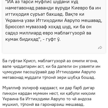
"ИА аз тарси муфлис шудани худ
наметавонад раванди вуруди Киевро ба ин
иттиҳодия суръат бахшад. Вақте ки
Украина узви Иттиҳодияи Аврупо мешавад,
Брюссел муваззаф хоҳад шуд, ки ба он
садҳо миллиард евро маблағгузорӣ ва
кумак бидиҳад", - гуфт ӯ.
Ба гуфтаи Крисп, маблағгузорӣ аз омили ягона,
вале ҷиддитарин аст, ки ба далели он узвияти ин
ҷумҳурии пасошӯравӣ дар Иттиҳодияи Аврупо
метавонад муддати тӯлонӣ зери шубҳа бошад.
Муаллиф эътироф кардааст, ки дар Ғарб дигар
пинҳон кардан мумкин нест, ки қабули ниҳоии
Украина ба Иттиҳодияи Аврупо то чӣ андоза
мушкил, тӯлонӣ ва гаронарзиш мешавад.