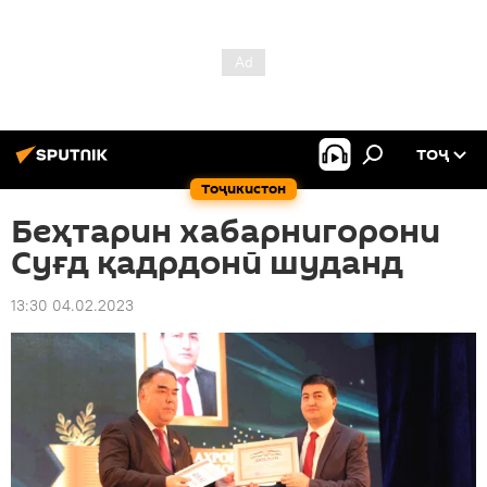
ТОҶ
Тоҷикистон
Беҳтарин хабарнигорони
Суғд қадрдонӣ шуданд
13:30 04.02.2023