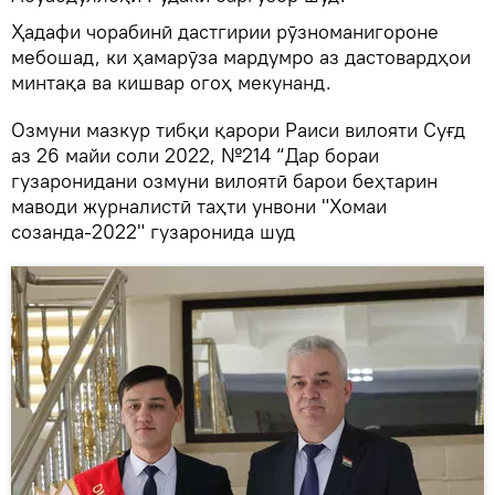
Ҳадафи чорабинӣ дастгирии рӯзноманигороне
мебошад, ки ҳамарӯза мардумро аз дастовардҳои
минтақа ва кишвар огоҳ мекунанд.
Озмуни мазкур тибқи қарори Раиси вилояти Суғд
аз 26 майи соли 2022, №214 “Дар бораи
гузаронидани озмуни вилоятӣ барои беҳтарин
маводи журналистӣ таҳти унвони "Хомаи
созанда-2022" гузаронида шуд