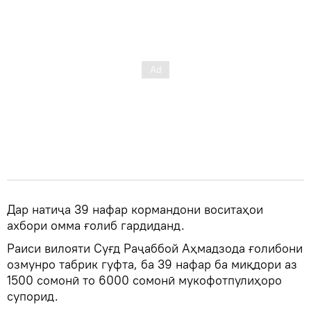
Дар натиҷа 39 нафар кормандони воситаҳои
ахбори омма ғолиб гардиданд.
Раиси вилояти Суғд Раҷаббой Аҳмадзода ғолибони
озмунро табрик гуфта, ба 39 нафар ба миқдори аз
1500 сомонӣ то 6000 сомонӣ мукофотпулиҳоро
супорид.