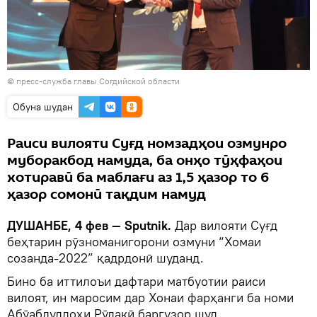
© пресс-служба главы Согдийской области
Обуна шудан
Раиси вилояти Суғд номзадҳои озмунро
муборакбод намуда, ба онҳо тӯҳфаҳои
хотиравӣ ба маблағи аз 1,5 ҳазор то 6
ҳазор сомонӣ тақдим намуд
ДУШАНБЕ, 4 фев — Sputnik.
Дар вилояти Суғд
беҳтарин рӯзноманигорони озмуни “Хомаи
созанда-2022” қадрдонӣ шуданд.
Бино ба иттилоъи дафтари матбуотии раиси
вилоят, ин маросим дар Хонаи фарҳанги ба номи
Абӯабдуллоҳи Рӯдакӣ баргузор шуд.