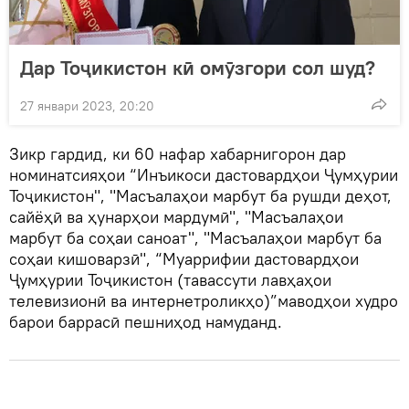
Дар Тоҷикистон кӣ омӯзгори сол шуд?
27 январи 2023, 20:20
Зикр гардид, ки 60 нафар хабарнигорон дар
номинатсияҳои “Инъикоси дастовардҳои Ҷумҳурии
Тоҷикистон", "Масъалаҳои марбут ба рушди деҳот,
сайёҳӣ ва ҳунарҳои мардумӣ", "Масъалаҳои
марбут ба соҳаи саноат", "Масъалаҳои марбут ба
соҳаи кишоварзӣ", “Муаррифии дастовардҳои
Ҷумҳурии Тоҷикистон (тавассути лавҳаҳои
телевизионӣ ва интернетроликҳо)”маводҳои худро
барои баррасӣ пешниҳод намуданд.