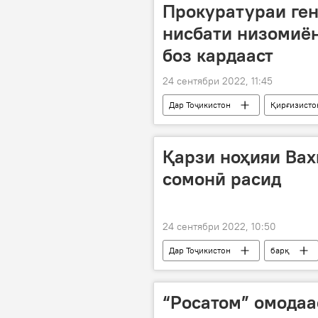
Прокуратураи ген
нисбати низомиё
боз кардааст
24 сентябри 2022, 11:45
Дар Тоҷикистон
Қирғизисто
ғасб
муноқиша
му
Қарзи ноҳияи Вах
сомонӣ расид
24 сентябри 2022, 10:50
Дар Тоҷикистон
барқ
“Росатом” омодаа