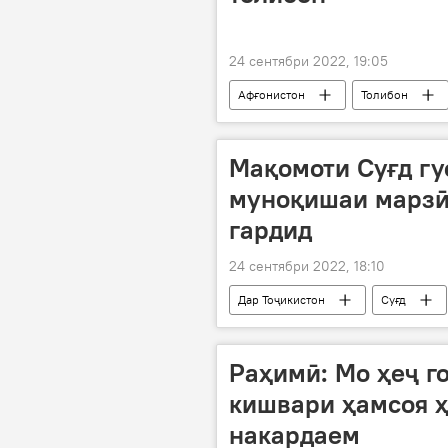
24 сентябри 2022, 19:05
Афғонистон
Толибон
Мақомоти Суғд гу
муноқишаи марзӣ
гардид
24 сентябри 2022, 18:10
Дар Тоҷикистон
Суғд
муноқишаи марзӣ
Раҳимӣ: Мо ҳеҷ г
кишвари ҳамсоя ҳ
накардаем