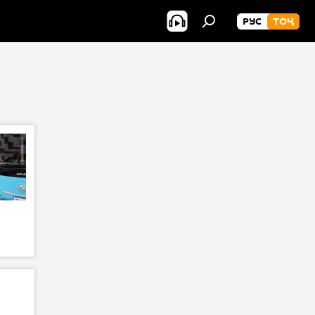
РУС
ТОҶ