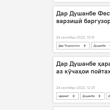
Рустами Эмомалӣ
Дар Душанбе Фес
варзишӣ баргузо
24 сентябри 2022, 13:10
Дар Тоҷикистон
Душанбе
донишҷӯён
Дар Душанбе ҳара
аз кӯчаҳои пойта
24 сентябри 2022, 12:25
ҳаракат
Душанбе
Д
Нақлиёт