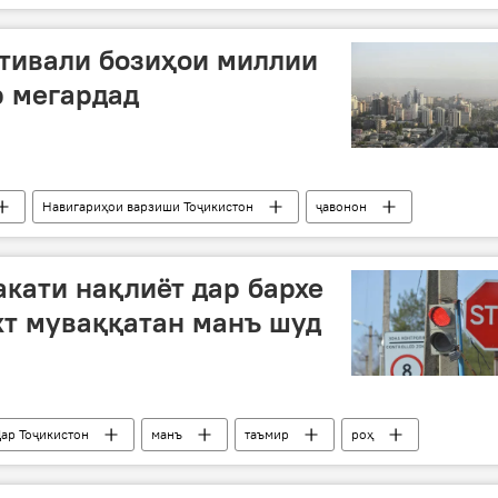
тивали бозиҳои миллии
р мегардад
Навигариҳои варзиши Тоҷикистон
ҷавонон
кати нақлиёт дар бархе
хт муваққатан манъ шуд
ар Тоҷикистон
манъ
таъмир
роҳ