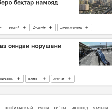
еро беҳтар намояд
рақамӣ
Душанбе
Шаҳри ҳушманд
аз ояндаи норушани
нигаронӣ
Толибон
Ҳукумат
ОСИЁИ МАРКАЗӢ
РУСИЯ
СИЁСАТ
ИҚТИСОД
ҶАМЪИЯТ