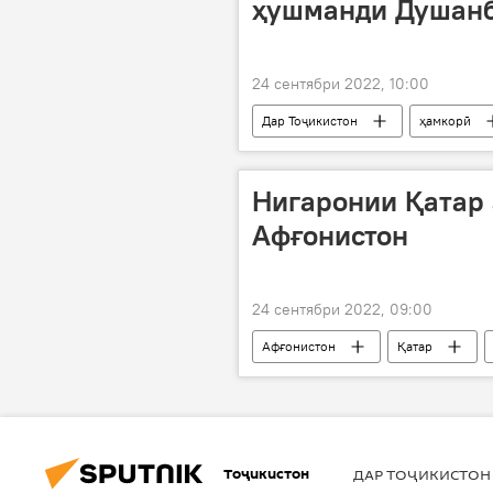
ҳушманди Душанб
24 сентябри 2022, 10:00
Дар Тоҷикистон
ҳамкорӣ
тақвият
Дар Русия
Нигаронии Қатар 
Афғонистон
24 сентябри 2022, 09:00
Афғонистон
Қатар
ҷомеаи ҷаҳонӣ
Тоҷикистон
ДАР ТОҶИКИСТОН