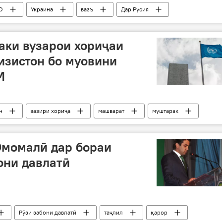
О
Украина
вазъ
Дар Русия
аки вузарои хориҷаи
изистон бо муовини
М
н
вазири хориҷа
машварат
муштарак
ММ
Дабири кулли СММ
Эмомалӣ дар бораи
они давлатӣ
Рӯзи забони давлатӣ
таҷлил
қарор