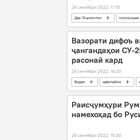
24 сентябри 2022, 17:10
Дар Тоҷикистон
муноқишаи
ҳамсоя
ҳуҷум
Вазорати дифоъ в
ҷангандаҳои СУ-2
расонаӣ кард
24 сентябри 2022, 16:20
Видео
ҳавопаймо
Дар Русия
Раисҷумҳури Рум
намехоҳад бо Рус
24 сентябри 2022, 15:30