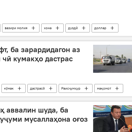
вазири молия
хона
дуздӣ
доллар
фт, ба зарардидагон аз
 чӣ кумакҳо дастрас
кӯмак
дастрасӣ
Раисҷумҳур
мақомот
оҳ аввалин шуда, ба
уҷуми мусаллаҳона оғоз