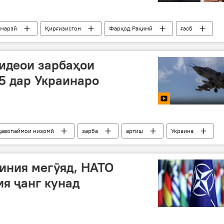
 марзӣ
Қирғизистон
Фарҳод Раҳимӣ
ғасб
идеои зарбаҳои
5 дар Украинаро
ҳавопаймои низомӣ
зарба
артиш
Украина
иния мегӯяд, НАТО
ия ҷанг кунад