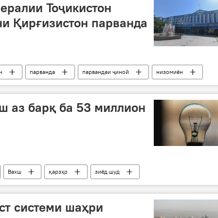
ералии Тоҷикистон
ни Қирғизистон парванда
н
парванда
парвандаи ҷиноӣ
низомиён
ноқишаи марзӣ
ш аз барқ ба 53 миллион
Вахш
қарзҳо
зиёд шуд
ст системи шаҳри