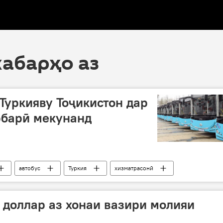
хабарҳо аз
 Туркияву Тоҷикистон дар
барӣ мекунанд
автобус
Туркия
хизматрасонӣ
 доллар аз хонаи вазири молияи