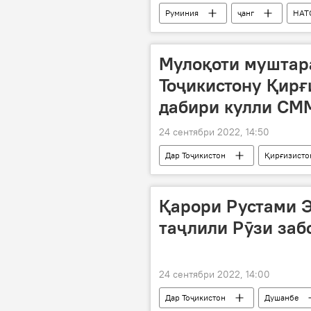
Руминия
ҷанг
НАТ
Мулоқоти муштар
Тоҷикистону Қирғ
дабири кулли СМ
24 сентябри 2022, 14:50
Дар Тоҷикистон
Қирғизисто
Сироҷиддин Муҳриддин
С
Қарори Рустами 
таҷлили Рӯзи заб
24 сентябри 2022, 14:00
Дар Тоҷикистон
Душанбе