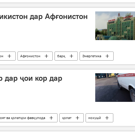
икистон дар Афғонистон
он
Афғонистон
барқ
Энергетика
р дар ҷои кор дар
оят ва ҳолатҳои фавқулода
ҳолат
нохушӣ
локат