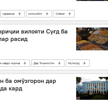
сарвазир
интихобот
Сиёсат
ориҷии вилояти Суғд ба
лар расид
и савдо хориҷа
Дар Тоҷикистон
Иқтисод
н ба омӯзгорон дар
да кард