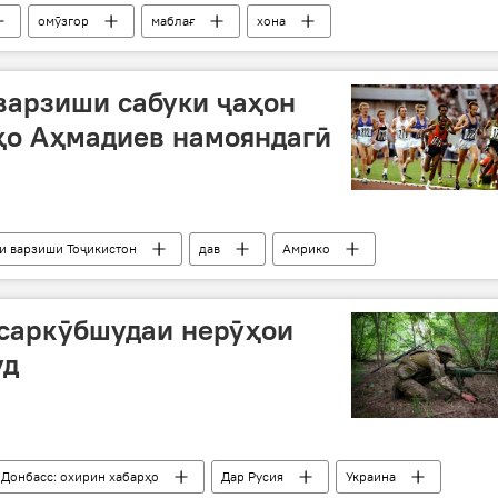
омӯзгор
маблағ
хона
варзиши сабуки ҷаҳон
ҳо Аҳмадиев намояндагӣ
и варзиши Тоҷикистон
дав
Амрико
 саркӯбшудаи нерӯҳои
уд
 Донбасс: охирин хабарҳо
Дар Русия
Украина