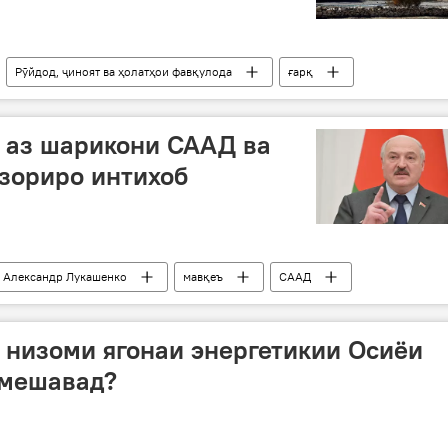
Рӯйдод, ҷиноят ва ҳолатҳои фавқулода
ғарқ
 аз шарикони СААД ва
зориро интихоб
Александр Лукашенко
мавқеъ
СААД
а низоми ягонаи энергетикии Осиёи
 мешавад?