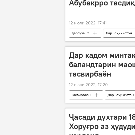
Абубакрро тасдиқ
12 июли 2022, 17:41
даргузашт
Дар Тоҷикистон
Дар кадом минтақ
баландтарин мао
тасвирбаён
12 июли 2022, 17:20
Тасвирбаён
Дар Тоҷикистон
Иҷтимоъ
Ҷасади духтари 1
Хоруғро аз ҳудуд