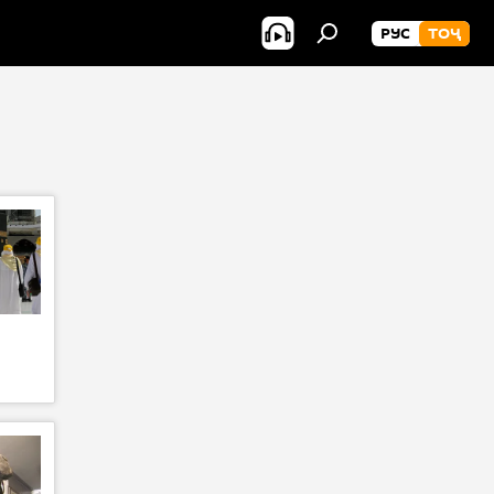
РУС
ТОҶ