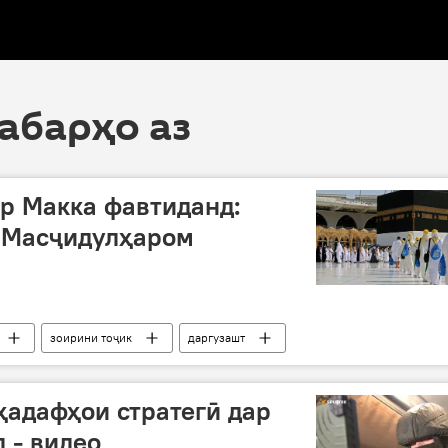
хабарҳо аз
ар Макка фавтиданд:
р Масҷидулҳаром
зоирини тоҷик
даргузашт
да
ҳадафҳои стратегӣ дар
 - видео