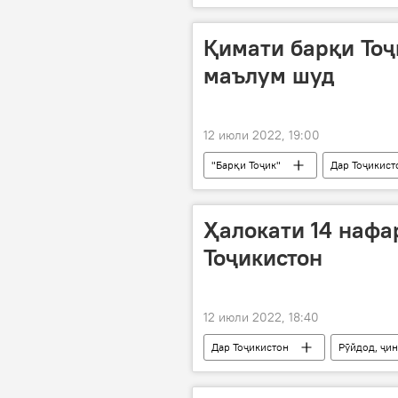
генерали артиш
Қимати барқи Тоҷ
маълум шуд
12 июли 2022, 19:00
"Барқи Тоҷик"
Дар Тоҷикист
Ӯзбекистон
Ҳалокати 14 нафа
Тоҷикистон
12 июли 2022, 18:40
Дар Тоҷикистон
Рӯйдод, ҷин
ҷарима
муҷозот
ҳа