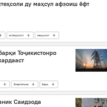
стеҳсоли ду маҳсул афзоиш ёфт
истеҳсолот
маҳсулот
барқи Тоҷикистонро
кардааст
Энергетика
барқ
вник Саидзода