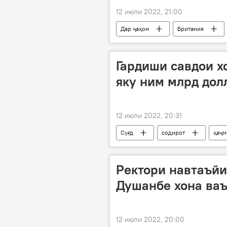
12 июли 2022, 21:00
Дар ҷаҳон
Британия
Гардиши савдои х
яку ним млрд дол
12 июли 2022, 20:31
Суғд
содирот
ҳаҷм
Ректори навтаъйи
Душанбе хона ваъ
12 июли 2022, 20:00