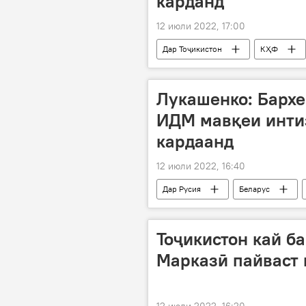
карданд
12 июли 2022, 17:00
Дар Тоҷикистон
КҲФ
Хоруғ
Лукашенко: Бархе
ИДМ мавқеи инти
кардаанд
12 июли 2022, 16:40
Дар Русия
Беларус
СПАД
ИДМ
Тоҷикистон кай б
Марказӣ пайваст