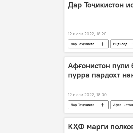
Дар Тоҷикистон и
12 июли 2022, 18:20
Дар Тоҷикистон
Иқтисод
Афғонистон пули 
пурра пардохт на
12 июли 2022, 18:00
Дар Тоҷикистон
Афғонистон
КҲФ марги полко