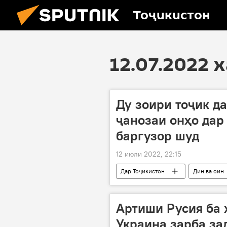
Тоҷикистон
12.07.2022 
Ду зоири тоҷик д
ҷанозаи онҳо да
баргузор шуд
12 июли 2022, 22:15
Дар Тоҷикистон
Дин ва оин
Рӯйдод, ҷиноят ва ҳолатҳои фавқуло
Артиши Русия ба 
Украина зарба зад