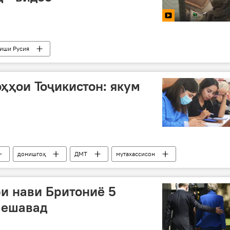
иши Русия
ҳҳои Тоҷикистон: якум
донишгоҳ
ДМТ
мутахассисон
и нави Бритониё 5
мешавад