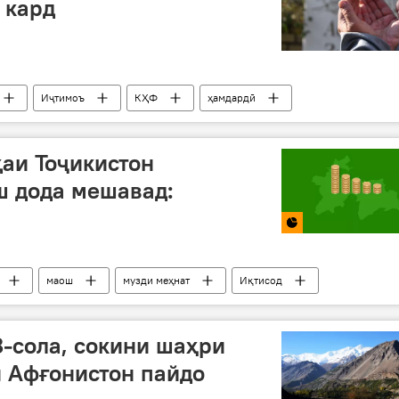
 кард
Иҷтимоъ
КҲФ
ҳамдардӣ
аи Тоҷикистон
ш дода мешавад:
маош
музди меҳнат
Иқтисод
8-сола, сокини шаҳри
и Афғонистон пайдо