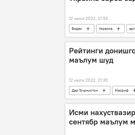
12 июли 2022, 21:55
Видео
Украина
арт
Рейтинги донишго
маълум шуд
12 июли 2022, 21:30
Дар Тоҷикистон
Маориф
радабандӣ
Исми нахуствазир
сентябр маълум 