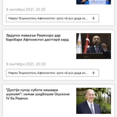
9 сентябри 2021, 20:25
Марзи Тоҷикистону Афғонистон: ҳоло чӣ рух дода истодааст?
Сиёсат
Амният ва мудофиа
Афғонистон
Владимир Путин
Эрдуғон мавқеъи Раҳмонро дар
баробари Афғонистон дастгирӣ кард
Осиёи Марказӣ
Дар Русия
9 сентябри 2021, 20:00
Марзи Тоҷикистону Афғонистон: ҳоло чӣ рух дода истодааст?
Дар Тоҷикистон
Туркия
Эмомалӣ Раҳмон
Афғонистон
"Дуогӯи сулҳу суботи кишвари
шумоям": номаи шодбошии Оқохони
Раҷаб Тайиб Эрдуғон
IV ба Раҳмон