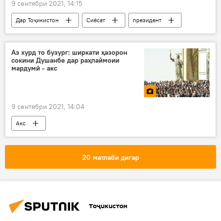
9 сентябри 2021, 14:15
Дар Тоҷикистон
Сиёсат
президент
Эмомалӣ Раҳмон
табрикот
Истиқлол
Аз хурд то бузург: ширкати ҳазорон
сокини Душанбе дар раҳпаймоии
мардумӣ - акс
9 сентябри 2021, 14:04
Акс
20 матлаби дигар
Тоҷикистон