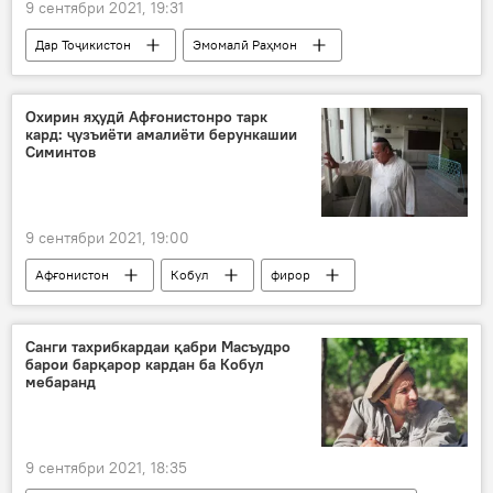
9 сентябри 2021, 19:31
Дар Тоҷикистон
Эмомалӣ Раҳмон
табрикот
Бунёди Оқохон
Оқохон
Охирин яҳудӣ Афғонистонро тарк
кард: ҷузъиёти амалиёти берункашии
Симинтов
9 сентябри 2021, 19:00
Афғонистон
Кобул
фирор
тарк
яҳудиён
Санги тахрибкардаи қабри Масъудро
барои барқарор кардан ба Кобул
мебаранд
9 сентябри 2021, 18:35