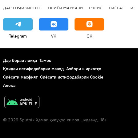
ДАР ТОҶИКИСТОН
ОСИЁИ МАРКАЗӢ
РУСИЯ
СИЁСАТ
ИҚ
Telegram
VK
OK
Дар бораи лоиҳа
Тамос
Қоидаи истифодабарии мавод
Ахбори ширкатҳо
Сиёсати махфият
Сиёсати истифодабарии Cookie
Алоқа
© 2026 Sputnik Ҳамаи ҳуқуқҳо ҳимоя шудаанд. 18+