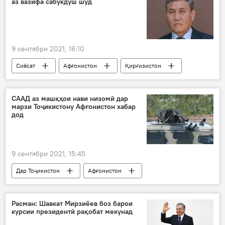
аз вазифа сабукдӯш шуд
9 сентябри 2021, 16:10
Сиёсат
Афғонистон
Қирғизистон
сафир
сабукдӯш
СААД аз машқҳои нави низомӣ дар
марзи Тоҷикистону Афғонистон хабар
дод
9 сентябри 2021, 15:45
Дар Тоҷикистон
Афғонистон
тамрин
СААД
марз
Расман: Шавкат Мирзиёев боз барои
курсии президентӣ рақобат мекунад