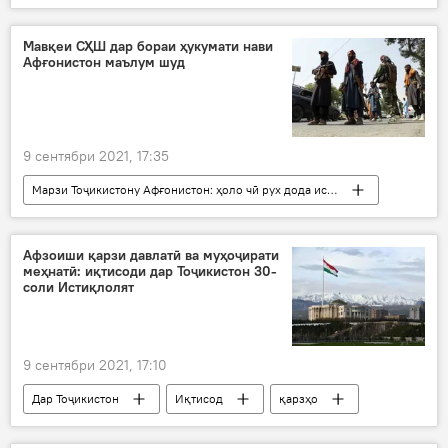
коршиносон
Мавқеи СҲШ дар бораи ҳукумати нави
Афғонистон маълум шуд
9 сентябри 2021, 17:35
Марзи Тоҷикистону Афғонистон: ҳоло чӣ рух дода истодааст?
Афғонистон
СҲШ
Толибон
мавқеъ
Ҳукумат
Афзоиши қарзи давлатӣ ва муҳоҷирати
меҳнатӣ: иқтисоди дар Тоҷикистон 30-
соли Истиқлолят
9 сентябри 2021, 17:10
Дар Тоҷикистон
Иқтисод
қарзҳо
ҷашн
истиқлолият
ММД