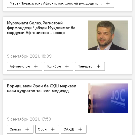
Марзи Тоҷикистону Афғонистон: ҳоло чӣ рух дода истодааст?
Афғонистон
Панҷшер
тахриб
мақбара
оромгоҳ
Муроҷиати Солеҳ Регистонӣ,
фармондеҳи Ҷабҳаи Муқовимат ба
Аҳмадшоҳи Масъуд
мардуми Афғонистон - навор
9 сентябри 2021, 18:09
Афғонистон
Толибон
Панҷшер
муқовимат
фармондеҳон
муроҷиат
Воридшавии Эрон ба СҲШ маркази
нави қудратро ташкил медиҳад
9 сентябри 2021, 17:50
Сиёсат
Эрон
САҲШ