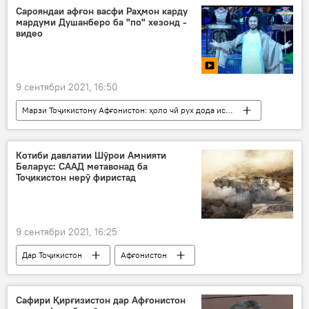
Сарояндаи афғон васфи Раҳмон карду
мардуми Душанберо ба "по" хезонд -
видео
9 сентябри 2021, 16:50
Марзи Тоҷикистону Афғонистон: ҳоло чӣ рух дода истодааст?
Дар Тоҷикистон
Эмомалӣ Раҳмон
Афғонистон
Истиқлол
суруд
Котиби давлатии Шӯрои Амнияти
Беларус: СААД метавонад ба
Тоҷикистон нерӯ фиристад
9 сентябри 2021, 16:25
Дар Тоҷикистон
Афғонистон
Белорус
мушкилот
СААД
гурезаҳо
Сафири Қирғизистон дар Афғонистон