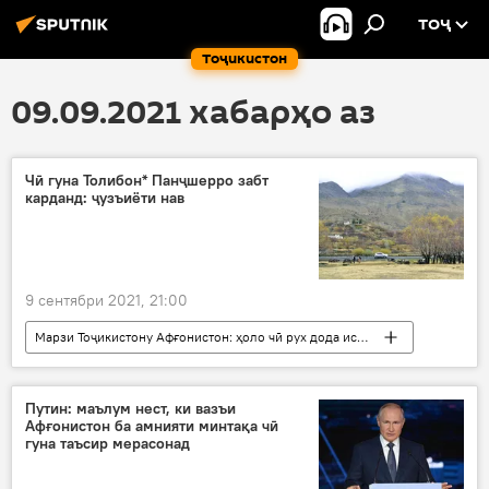
ТОҶ
Тоҷикистон
09.09.2021 хабарҳо аз
Чӣ гуна Толибон* Панҷшерро забт
карданд: ҷузъиёти нав
9 сентябри 2021, 21:00
Марзи Тоҷикистону Афғонистон: ҳоло чӣ рух дода истодааст?
Афғонистон
Толибон
Панҷшер
забт кард
ҷузъиёти нав
Путин: маълум нест, ки вазъи
Афғонистон ба амнияти минтақа чӣ
гуна таъсир мерасонад