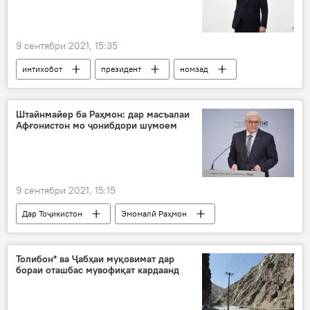
9 сентябри 2021, 15:35
интихобот
президент
номзад
Ӯзбекистон
Шавкат Мирзиёев
Штайнмайер ба Раҳмон: дар масъалаи
Афғонистон мо ҷонибдори шумоем
9 сентябри 2021, 15:15
Дар Тоҷикистон
Эмомалӣ Раҳмон
Олмон
Истиқлол
коронавирус
Толибон* ва Ҷабҳаи муқовимат дар
бораи оташбас мувофиқат кардаанд