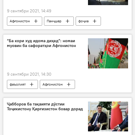
9 сентябри 2021, 14:49
Афғонистон
Панҷшер
фоҷиа
террор
гурӯҳи террористии "Толибон"
“Ба кори худ идома диҳед”: номаи
муовин ба сафоратҳои Афғонистон
9 сентябри 2021, 14:30
фаъолият
Афғонистон
Осиёи Марказӣ
сафоратхона
Ҷабборов ба тақвияти дӯстии
Тоҷикистону Қирғизистон бовар дорад