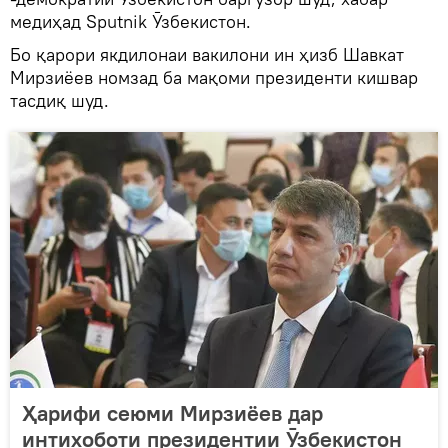
медиҳад Sputnik Ӯзбекистон.
Бо қарори якдилонаи вакилони ин ҳизб Шавкат
Мирзиёев номзад ба мақоми президенти кишвар
тасдиқ шуд.
Ҳарифи сеюми Мирзиёев дар
интихоботи президентии Ӯзбекистон