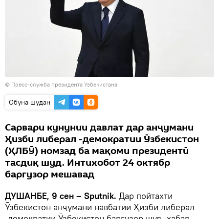
©
Пресс-служба президента Узбекистана
Обуна шудан
Сарвари кунунии давлат дар анҷумани
Ҳизби либерал -демократии Ӯзбекистон
(ҲЛБӮ) номзад ба мақоми президентӣ
тасдиқ шуд. Интихобот 24 октябр
баргузор мешавад
ДУШАНБЕ, 9 сен – Sputnik.
Дар пойтахти
Ӯзбекистон анҷумани навбатии Ҳизби либерал
-демократии Ӯзбекистон баргузор шуд, хабар