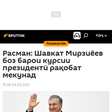
ТОҶ
Тоҷикистон
Расман: Шавкат Мирзиёев
боз барои курсии
президентӣ рақобат
мекунад
15:35 09.09.2021