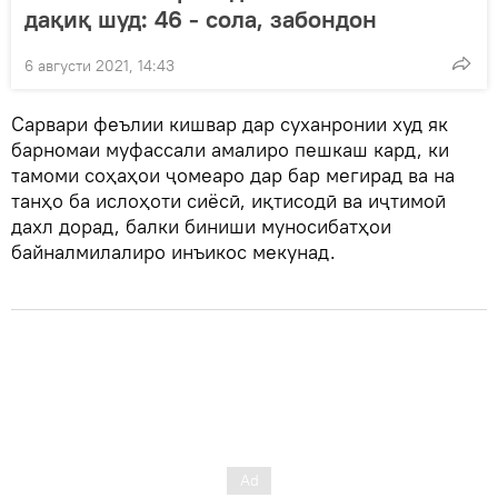
дақиқ шуд: 46 - cола, забондон
6 августи 2021, 14:43
Сарвари феълии кишвар дар суханронии худ як
барномаи муфассали амалиро пешкаш кард, ки
тамоми соҳаҳои ҷомеаро дар бар мегирад ва на
танҳо ба ислоҳоти сиёсӣ, иқтисодӣ ва иҷтимоӣ
дахл дорад, балки биниши муносибатҳои
байналмилалиро инъикос мекунад.