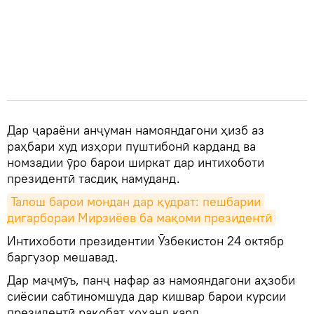
Дар ҷараёни анҷуман намояндагони ҳизб аз
раҳбари худ изҳори пуштибонӣ карданд ва
номзадии ӯро барои ширкат дар интихоботи
президентӣ тасдиқ намуданд.
Талош барои мондан дар қудрат: пешбарии 
дигарбораи Мирзиёев ба мақоми президентӣ
Интихоботи президентии Ӯзбекистон 24 октябр
баргузор мешавад.
Дар маҷмӯъ, панҷ нафар аз намояндагони аҳзоби
сиёсии сабтиномшуда дар кишвар барои курсии
президентӣ рақобат хоҳанд кард.