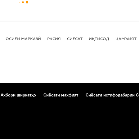
ОСИЁИ МАРКАЗӢ
РУСИЯ
СИЁСАТ
ИҚТИСОД
ҶАМЪИЯТ
Ахбори ширкатҳо
Сиёсати махфият
Сиёсати истифодабарии C