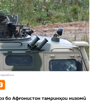
 медиабонк
рз бо Афғонистон тамринҳои низомӣ