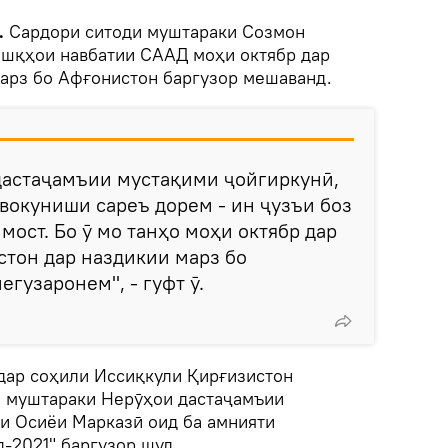
.
Сардори ситоди муштараки Созмон
ашқҳои навбатии СААД моҳи октябр дар
марз бо Афғонистон баргузор мешаванд.
 дастаҷамъии мустақими ҷойгиркунӣ,
вокуниши сареъ дорем - ин ҷузъи боз
мост. Бо ӯ мо танҳо моҳи октябр дар
тон дар наздикии марз бо
гузаронем", - гуфт ӯ.
дар соҳили Иссиқкули Қирғизистон
 муштараки Нерӯҳои дастаҷамъии
и Осиёи Марказӣ оид ба амнияти
-2021" баргузор шуд.