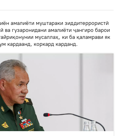
иён амалиёти муштараки зиддитеррористӣ
гӣ ва гузаронидани амалиёти ҷангиро барои
ғайриқонунии мусаллаҳ, ки ба қаламрави як
м кардаанд, коркард карданд.