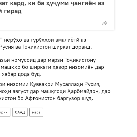
ат кард, ки ба ҳуҷуми ҷангиён аз
ӣ гирад
" нерӯҳо ва гурӯҳҳои амалиётӣ аз
Русия ва Тоҷикистон ширкат доранд.
азъи номусоид дар марзи Тоҷикистону
 машқҳо бо ширкати ҳазор низомиён дар
 хабар дода буд.
ҳои низомии Қувваҳои Мусаллаҳи Русия,
моҳи август дар машқгоҳи Ҳарбмайдон, дар
кистон бо Афғонистон баргузор шуд.
мрин
СААД
марз