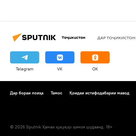
Тоҷикистон
ДАР ТОҶИКИСТОН
Telegram
VK
OK
Дар бораи лоиҳа
Тамос
Қоидаи истифодабарии мавод
© 2026 Sputnik Ҳамаи ҳуқуқҳо ҳимоя шудаанд. 18+