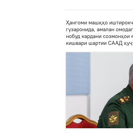
Ҳангоми машқҳо иштирокч
гузаронида, амалан омода
нобуд кардани созмонҳои 
кишвари шартии СААД ҳуҷу