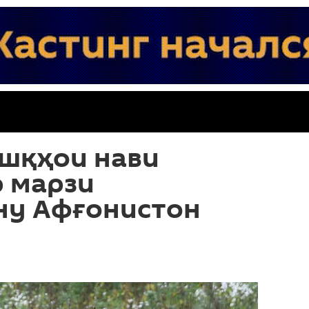
ашқҳои нави
р марзи
ну Афғонистон