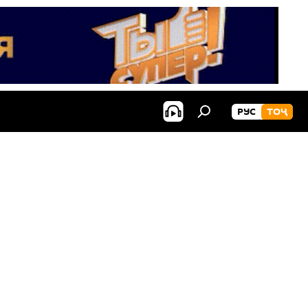
РУС
ТОҶ