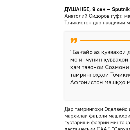
ДУШАНБЕ, 9 сен — Sputnik
Анатолий Сидоров гуфт, м
Тоҷикистон дар наздикии 
"Ба ғайр аз қувваҳои
мо инчунин қувваҳои 
ҳам тавонои Созмони 
тамрингоҳҳои Тоҷикис
Афғонистон машқҳо ме
Дар тамрингоҳи Эделвейс 
марҳилаи фаъоли машқҳои
густариши фаврии минтақа
дастаҷамъии СААД "Сарҳад