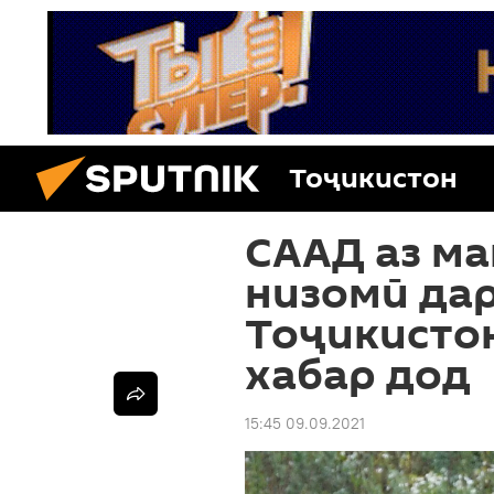
Тоҷикистон
СААД аз м
низомӣ да
Тоҷикисто
хабар дод
15:45 09.09.2021