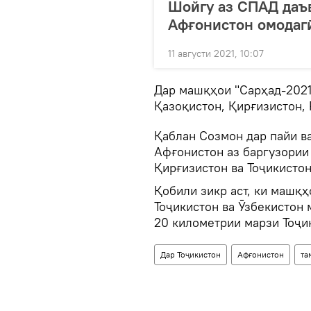
Шойгу аз СПАД даъв
Афғонистон омодаг
11 августи 2021, 10:07
Дар машқҳои "Сарҳад-2021
Қазоқистон, Қирғизистон, 
Қаблан Созмон дар пайи в
Афғонистон аз баргузории
Қирғизистон ва Тоҷикистон
Қобили зикр аст, ки машқ
Тоҷикистон ва Ӯзбекистон 
20 километрии марзи Тоҷи
Дар Тоҷикистон
Афғонистон
та