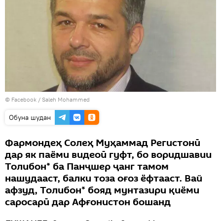
©
Facebook / Saleh Mohammed
Обуна шудан
Фармондеҳ Солеҳ Муҳаммад Регистонӣ
дар як паёми видеоӣ гуфт, бо воридшавии
Толибон* ба Панҷшер ҷанг тамом
нашудааст, балки тоза оғоз ёфтааст. Вай
афзуд, Толибон* бояд мунтазири қиёми
саросарӣ дар Афғонистон бошанд