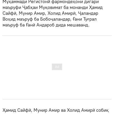
Муҳаммади Регистонӣ фармондеҳони дигари
маъруфи Ҷабҳаи Муқовимат ба монанди Ҳамид
Сайфӣ, Мунир Амир, Холид Амирӣ, Ҷаландар
Воҳид маъруф ба Бобоҷаландар, Ғани Туғрал
маъруф ба Ғанӣ Андароб дида мешаванд.
Ҳамид Сайфӣ, Мунир Амир ва Холид Амирӣ собиқ