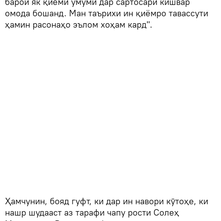
барои як қиёми умумӣ дар сартосари кишвар
омода бошанд. Ман таърихи ин қиёмро тавассути
ҳамин расонаҳо эълом хоҳам кард".
Ҳамчунин, бояд гуфт, ки дар ин навори кӯтоҳе, ки
нашр шудааст аз тарафи чапу рости Солеҳ