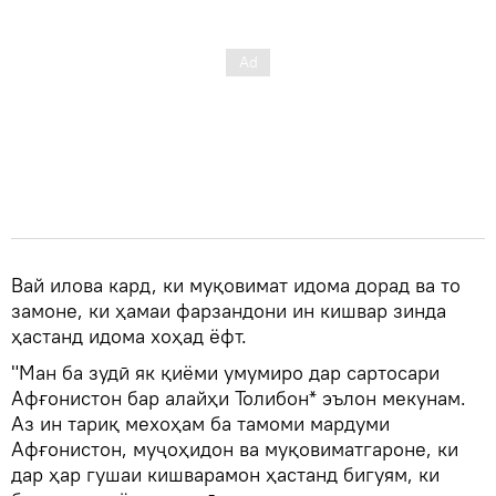
Вай илова кард, ки муқовимат идома дорад ва то
замоне, ки ҳамаи фарзандони ин кишвар зинда
ҳастанд идома хоҳад ёфт.
"Ман ба зудӣ як қиёми умумиро дар сартосари
Афғонистон бар алайҳи Толибон* эълон мекунам.
Аз ин тариқ мехоҳам ба тамоми мардуми
Афғонистон, муҷоҳидон ва муқовиматгароне, ки
дар ҳар гушаи кишварамон ҳастанд бигуям, ки