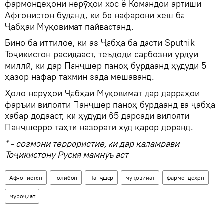
фармондеҳони нерӯҳои хос ё Командои артиши
Афғонистон буданд, ки бо нафарони хеш ба
Ҷабҳаи Муқовимат пайвастанд.
Бино ба иттилое, ки аз Ҷабҳа ба дасти Sputnik
Тоҷикистон расидааст, теъдоди сарбозни урдуи
миллӣ, ки дар Панҷшер паноҳ бурдаанд ҳудуди 5
ҳазор нафар тахмин зада мешаванд.
Ҳоло нерӯҳои Ҷабҳаи Муқовимат дар дарраҳои
фаръии вилояти Панҷшер паноҳ бурдаанд ва ҷабҳа
хабар додааст, ки ҳудуди 65 дарсади вилояти
Панҷшерро таҳти назорати худ қарор доранд.
* - созмони террористие, ки дар қаламрави
Тоҷикистону Русия мамнӯъ аст
Афғонистон
Толибон
Панҷшер
муқовимат
фармондеҳон
муроҷиат