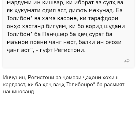
мардуми ин кишвар, ки иборат аз сулҳ ва
як ҳукумати одил аст, дифоъ мекунад. Ба
Толибон* ва ҳама касоне, ки тарафдори
онҳо ҳастанд бигуям, ки бо ворид шудани
Толибон* ба Панҷшер ба ҳеҷ сурат ба
маънои поёни ҷанг нест, балки ин оғози
ҷанг аст”, - гуфт Регистонӣ.
Инчунин, Регистонӣ аз ҷомеаи ҷаҳонӣ хоҳиш
кардааст, ки ба ҳеҷ ваҷҳ Толибонро* ба расмият
нашиносанд.