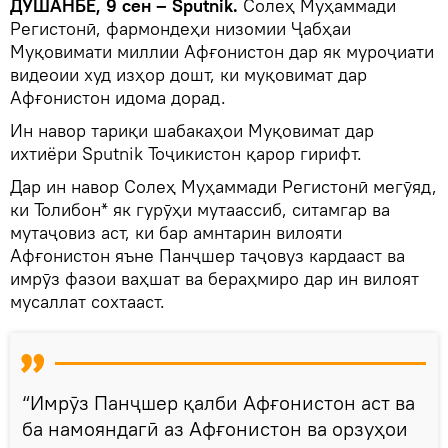
ДУШАНБЕ, 9 сен – Sputnik.
Солеҳ Муҳаммади
Регистонӣ, фармондеҳи низомии Ҷабҳаи
Муқовимати миллии Афғонистон дар як муроҷиати
видеоии худ изҳор дошт, ки муқовимат дар
Афғонистон идома дорад.
Ин навор тариқи шабакаҳои Муқовимат дар
ихтиёри Sputnik Тоҷикистон қарор гирифт.
Дар ин навор Солеҳ Муҳаммади Регистонӣ мегӯяд,
ки Толибон* як гурӯҳи мутаассиб, ситамгар ва
мутаҷовиз аст, ки бар амнтарин вилояти
Афғонистон яъне Панҷшер таҷовуз кардааст ва
имрӯз фазои ваҳшат ва бераҳмиро дар ин вилоят
мусаллат сохтааст.
“Имрӯз Панҷшер қалби Афғонистон аст ва
ба намояндагӣ аз Афғонистон ва орзуҳои