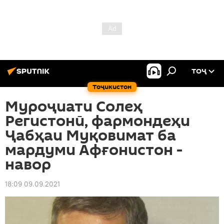
ТОҶ
Тоҷикистон
Муроҷиати Солеҳ
Регистонӣ, фармондеҳи
Ҷабҳаи Муқовимат ба
мардуми Афғонистон -
навор
18:09 09.09.2021