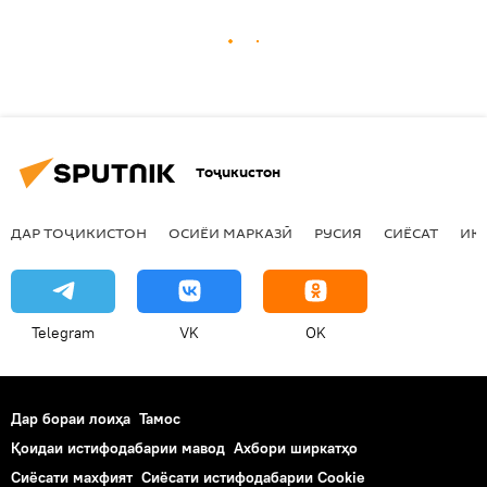
Тоҷикистон
ДАР ТОҶИКИСТОН
ОСИЁИ МАРКАЗӢ
РУСИЯ
СИЁСАТ
ИҚ
Telegram
VK
OK
Дар бораи лоиҳа
Тамос
Қоидаи истифодабарии мавод
Ахбори ширкатҳо
Сиёсати махфият
Сиёсати истифодабарии Cookie