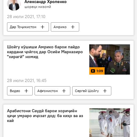
Александр Хроленко
шореҳи низомӣ
28 июли 2021, 17:10
Дар Тоҷикистон
Амрико
Афғонистон
Толибон
Осиёи Марказӣ
Дар Русия
Шойгу кӯшиши Амрико барои пайдо
кардани ҷойгоҳ дар Осиёи Марказиро
"хирагӣ" номид
1:09
28 июли 2021, 16:45
Видео
Афғонистон
Сергей Шойгу
Арабистони Саудӣ барои хориҷиён
ҳаҷи умраро иҷозат дод: ба киҳо ва аз
кай