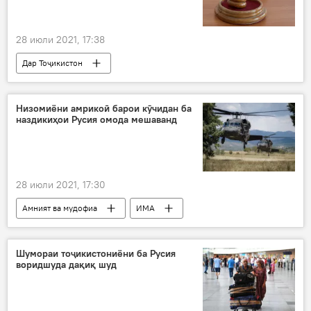
28 июли 2021, 17:38
Дар Тоҷикистон
Рӯйдод, ҷиноят ва ҳолатҳои фавқулода
Суд
Низомиёни амрикоӣ барои кӯчидан ба
наздикиҳои Русия омода мешаванд
28 июли 2021, 17:30
Амният ва мудофиа
ИМА
Барак Обама
Доналд Трамп
Ироқ
ДОИШ
Ҷо Байден
Шумораи тоҷикистониёни ба Русия
воридшуда дақиқ шуд