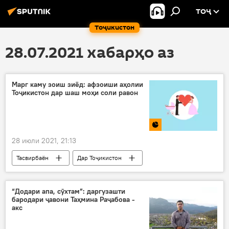
ТОҶ
Тоҷикистон
28.07.2021 хабарҳо аз
Марг каму зоиш зиёд: афзоиши аҳолии
Тоҷикистон дар шаш моҳи соли равон
28 июли 2021, 21:13
Тасвирбаён
Дар Тоҷикистон
таваллуд
даргузашт
“Додари апа, сӯхтам”: даргузашти
бародари ҷавони Таҳмина Раҷабова -
акс