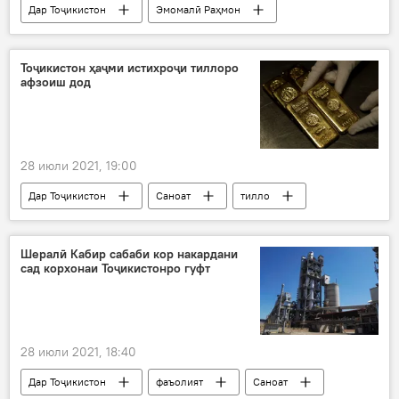
Дар Тоҷикистон
Эмомалӣ Раҳмон
кишоварзӣ
Тоҷикистон ҳаҷми истихроҷи тиллоро
афзоиш дод
28 июли 2021, 19:00
Дар Тоҷикистон
Саноат
тилло
Вазорати саноат ва технологияҳои нави Тоҷикистон
ихроҷ
Шералӣ Кабир сабаби кор накардани
сад корхонаи Тоҷикистонро гуфт
28 июли 2021, 18:40
Дар Тоҷикистон
фаъолият
Саноат