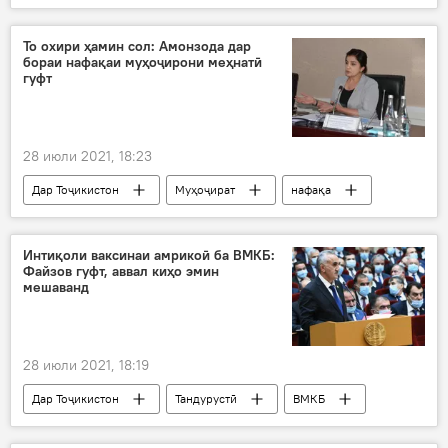
Вазорати саноат ва технологияҳои нави Тоҷикистон
коргоҳ
То охири ҳамин сол: Амонзода дар
бораи нафақаи муҳоҷирони меҳнатӣ
гуфт
28 июли 2021, 18:23
Дар Тоҷикистон
Муҳоҷират
нафақа
Дар Русия
Интиқоли ваксинаи амрикоӣ ба ВМКБ:
Файзов гуфт, аввал киҳо эмин
мешаванд
28 июли 2021, 18:19
Дар Тоҷикистон
Тандурустӣ
ВМКБ
доду гирифт
ваксина