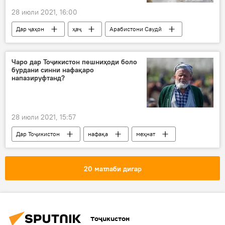
28 июли 2021, 16:00
Дар ҷаҳон
ҳаҷ
Арабистони Саудӣ
Дин ва оин
Чаро дар Тоҷикистон пешниҳоди боло
бурдани синни нафақаро
напазируфтанд?
28 июли 2021, 15:57
Дар Тоҷикистон
нафақа
меҳнат
Ширин Амонзода
20 матлаби дигар
Тоҷикистон