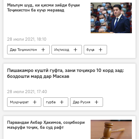
Маълум шуд, ки қисми зиёди буҷаи
Тоҷикистон ба куҷо меравад
28 июли 2021, 18:10
Дар Тоҷикистон
Иқтисод
буҷа
сармоягузорӣ
сармоя
масраф
Пишакамро куштӣ гуфта, зани тоҷикро 10 корд зад:
боздошти мард дар Маскав
28 июли 2021, 17:40
Муҳоҷират
гурба
Дар Русия
Парвандаи Акбар Ҳакимов, соҳибкори
маъруфи тоҷик, ба суд рафт