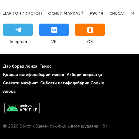
ДАР ТОҶИКИСТОН
ОСИЁИ МАРКАЗӢ
РУСИЯ
СИЁСАТ
ИҚ
Telegram
VK
OK
Дар бораи лоиҳа
Тамос
Қоидаи истифодабарии мавод
Ахбори ширкатҳо
Сиёсати махфият
Сиёсати истифодабарии Cookie
Алоқа
© 2026 Sputnik Ҳамаи ҳуқуқҳо ҳимоя шудаанд. 18+