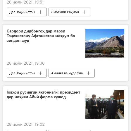
28 июли 2021, 19:51
Дар Тоҷикистон
Эмомалӣ Раҳмон
Сергей Шойгу
Дар Русия
Сардори дидбонгоҳ дар марзи
Тоҷикистону Афғонистон маҳкум ба
зиндон шуд
28 июли 2021, 19:30
Дар Тоҷикистон
Амният ва мудофиа
Афғонистон
боздошт
амнияти марзҳо
қочоқ
Говҳои русиягии яктоннагӣ: президент
дар ноҳияи Айнӣ ферма кушод
28 июли 2021, 19:02