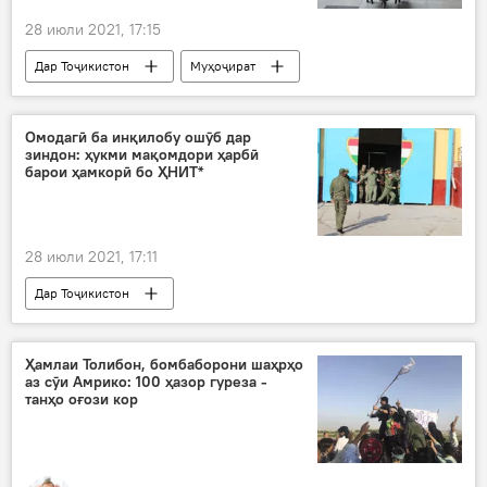
28 июли 2021, 17:15
Дар Тоҷикистон
Муҳоҷират
Дар Русия
Омодагӣ ба инқилобу ошӯб дар
зиндон: ҳукми мақомдори ҳарбӣ
барои ҳамкорӣ бо ҲНИТ*
28 июли 2021, 17:11
Дар Тоҷикистон
Рӯйдод, ҷиноят ва ҳолатҳои фавқулода
ҳукм
Ҳамлаи Толибон, бомбаборони шаҳрҳо
аз сӯи Амрико: 100 ҳазор гуреза -
танҳо оғози кор