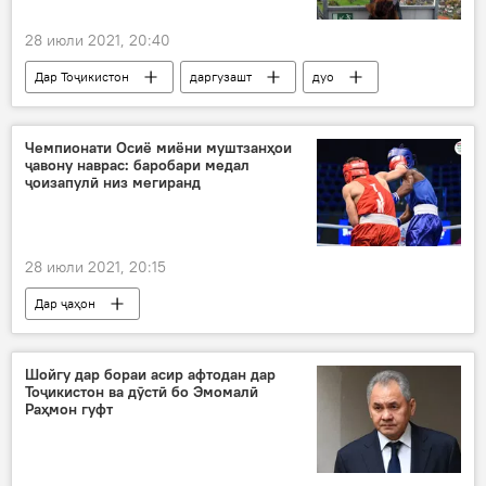
28 июли 2021, 20:40
Дар Тоҷикистон
даргузашт
дуо
Чемпионати Осиё миёни муштзанҳои
ҷавону наврас: баробари медал
ҷоизапулӣ низ мегиранд
28 июли 2021, 20:15
Дар ҷаҳон
Навигариҳои варзиши Тоҷикистон
ҷоиза
бокс
Осиё
Шойгу дар бораи асир афтодан дар
Тоҷикистон ва дӯстӣ бо Эмомалӣ
Раҳмон гуфт