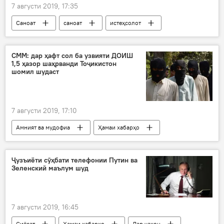
7 августи 2019, 17:35
Саноат
саноат
истеҳсолот
Дар Тоҷикистон
Кумитаи сармоягузорӣ
СММ: дар ҳафт сол ба узвияти ДОИШ
1,5 ҳазор шаҳрванди Тоҷикистон
шомил шудаст
7 августи 2019, 17:10
Амният ва мудофиа
Ҳамаи хабарҳо
ДОИШ
шаҳрванд
шомил шуд
СММ
Дар Тоҷикистон
Ҷузъиёти сӯҳбати телефонии Путин ва
Зеленский маълум шуд
7 августи 2019, 16:45
Сиёсат
Ҳамаи хабарҳо
Дар ҷаҳон