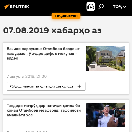
ТОҶ
Тоҷикистон
07.08.2019 хабарҳо аз
Вакили парлумон: Отамбоев боздошт
нашудааст, ӯ худро дифоъ мекунад -
видео
7 августи 2019, 21:00
Рӯйдод, ҷиноят ва ҳолатҳои фавқулода
Ҳамаи хабарҳо
Теъдоди маҷрӯҳ дар натиҷаи ҳамла ба
хонаи Отамбоев меафзояд: тафсилоти
амалиёти хос