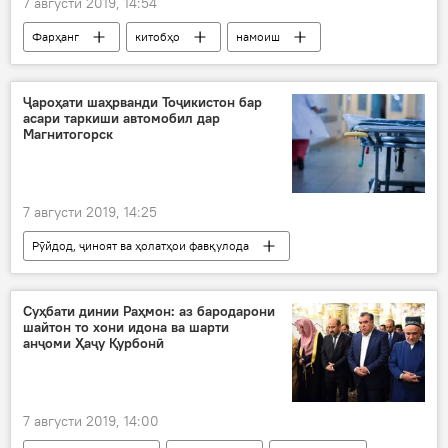
7 августи 2019, 14:54
Фарҳанг
китобҳо
намоиш
фурӯш
Раҷаббой Аҳмадзода
Дар Тоҷикистон
Хуҷанд
Ҷароҳати шаҳрванди Тоҷикистон бар
асари таркиши автомобил дар
Магнитогорск
7 августи 2019, 14:25
Рӯйдод, ҷиноят ва ҳолатҳои фавқулода
муҳоҷири тоҷик
таркиш
ҷароҳат
мошин
Дар Русия
Дар Тоҷикистон
Суҳбати динии Раҳмон: аз бародарони
шайтон то хони идона ва шарти
анҷоми Ҳаҷу Қурбонӣ
7 августи 2019, 14:00