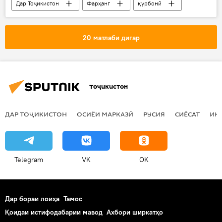
Дар Тоҷикистон
Фарҳанг
қурбонӣ
ҳаҷ
Ҳамаи хабарҳо
Эмомалӣ Раҳмон
20 матлаби дигар
Тоҷикистон
ДАР ТОҶИКИСТОН
ОСИЁИ МАРКАЗӢ
РУСИЯ
СИЁСАТ
ИҚ
Telegram
VK
OK
Дар бораи лоиҳа
Тамос
Қоидаи истифодабарии мавод
Ахбори ширкатҳо