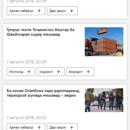
7 августи 2019, 20:39
Ҳамаи хабарҳо
Дар ҷаҳон
Алмазбек Отамбоев
Алмосбек Отамбоев
Қирғизистон
Гумрук: моли Тоҷикистон бештар ба
Швейтсария содир мешавад
7 августи 2019, 20:25
Иқтисод
содирот
воридот
савдо
Ҳамаи хабарҳо
Дар Тоҷикистон
Ба хонаи Отамбоев зада даромадаанд,
тирандозӣ шунида мешавад – видео
7 августи 2019, 20:12
Ҳамаи хабарҳо
Дар ҷаҳон