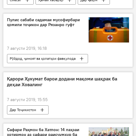
Владимир Путин
президент
Украина
сӯҳбат
телефон
Пулис сабаби садамаи мусофирбари
ҳомили тоҷикон дар Рязанро гуфт
ҷузъиёти нав
7 августи 2019, 16:18
Рӯйдод, ҷиноят ва ҳолатҳои фавқулода
Қарори Ҳукумат барои додани мақоми шаҳрак ба
деҳаи Ховалинг
7 августи 2019, 15:55
Дар Тоҷикистон
Фармон, амр ва қарорҳои тозатарини Эмомалӣ Раҳмон
Сафари Раҳмон ба Хатлон: 14 лаҳзаи
хотирмон аз сафари раисҷумҳур ба