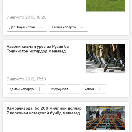
7 августи 2019, 18:20
Дар Тоҷикистон
Ҳамаи хабарҳо
Навигариҳои варзиши Тоҷикистон
футбол
Ҷоми Тоҷикистон
Ҷавони хизматгурез аз Русия ба
Тоҷикистон истирдод мешавад
7 августи 2019, 17:50
Ҳамаи хабарҳо
Муҳоҷират
ҷавон
хизмат
артиш
истирдод
Дар Русия
Дар Тоҷикистон
Ҳамрализода: бо 200 миллион доллар
7 корхонаи истеҳсолӣ бунёд мешавад