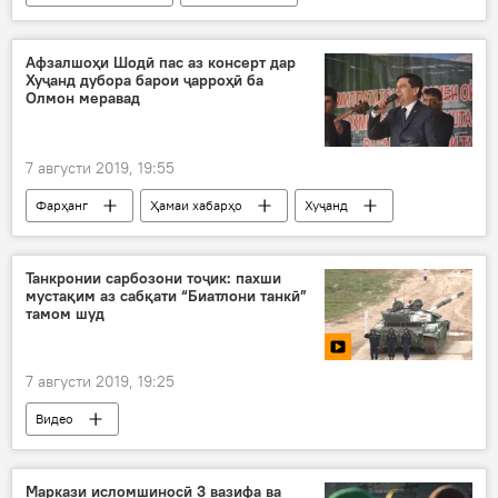
Алмазбек Атамбоев
Қирғизистон
Видео
Афзалшоҳи Шодӣ пас аз консерт дар
Хуҷанд дубора барои ҷарроҳӣ ба
Олмон меравад
7 августи 2019, 19:55
Фарҳанг
Ҳамаи хабарҳо
Хуҷанд
тоҷик
консерт
Танкронии сарбозони тоҷик: пахши
мустақим аз сабқати “Биатлони танкӣ”
тамом шуд
7 августи 2019, 19:25
Видео
Маркази исломшиносӣ 3 вазифа ва