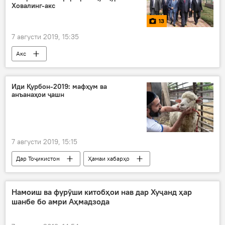
Ховалинг-акс
13
7 августи 2019, 15:35
Акс
Иди Қурбон-2019: мафҳум ва
анъанаҳои ҷашн
7 августи 2019, 15:15
Дар Тоҷикистон
Ҳамаи хабарҳо
Иҷтимоъ
Иди Қурбон
анъана
Намоиш ва фурӯши китобҳои нав дар Хуҷанд ҳар
шанбе бо амри Аҳмадзода