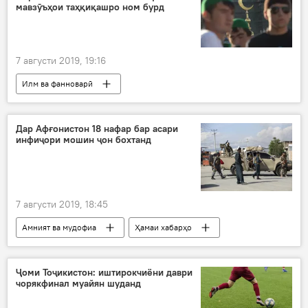
мавзӯъҳои таҳқиқашро ном бурд
7 августи 2019, 19:16
Илм ва фанноварӣ
Маркази исломшиносии назди президенти Тоҷикистон
таҳқиқ
исмоилӣ
ҳанафӣ
Дар Афғонистон 18 нафар бар асари
инфиҷори мошин ҷон бохтанд
Дар Тоҷикистон
7 августи 2019, 18:45
Амният ва мудофиа
Ҳамаи хабарҳо
Афғонистон
инфиҷор
мошин
сокинон
ҳалок
Ҷоми Тоҷикистон: иштирокчиёни даври
чорякфинал муайян шуданд