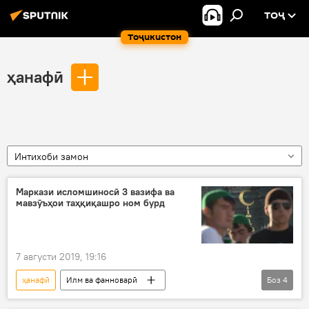
ТОҶ
Тоҷикистон
ҳанафӣ
Интихоби замон
Маркази исломшиносӣ 3 вазифа ва
мавзӯъҳои таҳқиқашро ном бурд
7 августи 2019, 19:16
ҳанафӣ
Илм ва фанноварӣ
Боз
4
Маркази исломшиносии назди президенти Тоҷикистон