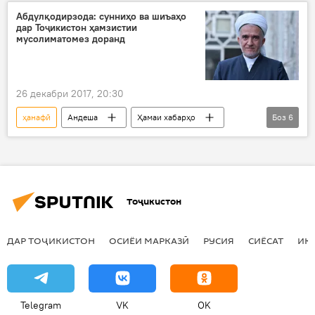
таҳқиқ
исмоилӣ
Дар Тоҷикистон
Абдулқодирзода: сунниҳо ва шиъаҳо
дар Тоҷикистон ҳамзистии
мусолиматомез доранд
26 декабри 2017, 20:30
ҳанафӣ
Андеша
Ҳамаи хабарҳо
Боз
6
Саидмукаррам Абдулқодирзода
шиъа
суннӣ
исмоилӣ
ҳамзистии мусолиматомез
Дар Тоҷикистон
Тоҷикистон
ДАР ТОҶИКИСТОН
ОСИЁИ МАРКАЗӢ
РУСИЯ
СИЁСАТ
ИҚ
Telegram
VK
OK