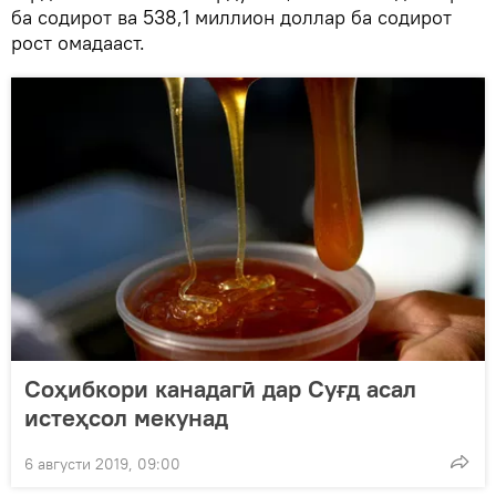
ба содирот ва 538,1 миллион доллар ба содирот
рост омадааст.
Соҳибкори канадагӣ дар Суғд асал
истеҳсол мекунад
6 августи 2019, 09:00