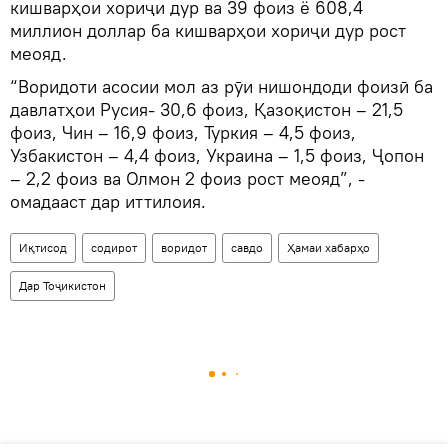
кишварҳои хориҷи дур ва 39 фоиз ё 608,4
миллион доллар ба кишварҳои хориҷи дур рост
меояд.
“Воридоти асосии мол аз рӯи нишондоди фоизӣ ба
давлатҳои Русия- 30,6 фоиз, Қазоқистон – 21,5
фоиз, Чин – 16,9 фоиз, Туркия – 4,5 фоиз,
Узбакистон – 4,4 фоиз, Украина – 1,5 фоиз, Ҷопон
– 2,2 фоиз ва Олмон 2 фоиз рост меояд”, -
омадааст дар иттилоия.
Иқтисод
содирот
воридот
савдо
Ҳамаи хабарҳо
Дар Тоҷикистон