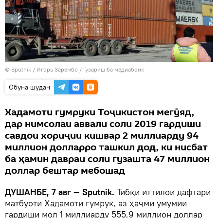
©
Sputnik
/ Игорь Зарембо
/
Гузариш ба медиабонк
Обуна шудан
Хадамоти гумруки Тоҷикистон мегӯяд,
дар нимсолаи аввали соли 2019 гардиши
савдои хориҷии кишвар 2 миллиарду 94
миллион долларро ташкил дод, ки нисбат
ба ҳамин давраи соли гузашта 47 миллион
доллар бештар мебошад
ДУШАНБЕ, 7 авг — Sputnik.
Тибқи иттилои дафтари
матбуоти Хадамоти гумрук, аз ҳаҷми умумии
гардиши мол 1 миллиарду 555,9 миллион доллар