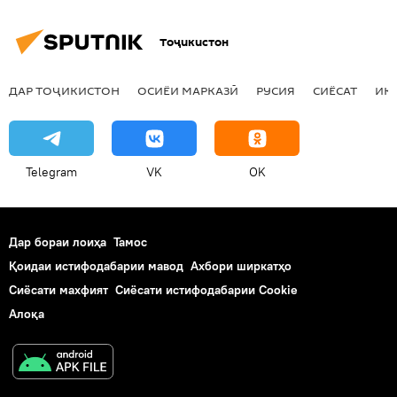
Тоҷикистон
ДАР ТОҶИКИСТОН
ОСИЁИ МАРКАЗӢ
РУСИЯ
СИЁСАТ
ИҚ
Telegram
VK
OK
Дар бораи лоиҳа
Тамос
Қоидаи истифодабарии мавод
Ахбори ширкатҳо
Сиёсати махфият
Сиёсати истифодабарии Cookie
Алоқа