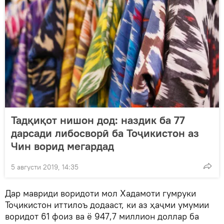
Тадқиқот нишон дод: наздик ба 77
дарсади либосворӣ ба Тоҷикистон аз
Чин ворид мегардад
5 августи 2019, 14:35
Дар мавриди воридоти мол Хадамоти гумруки
Тоҷикистон иттилоъ додааст, ки аз ҳаҷми умумии
воридот 61 фоиз ва ё 947,7 миллион доллар ба