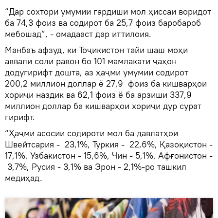
“Дар сохтори умумии гардиши мол ҳиссаи воридот
ба 74,3 фоиз ва содирот ба 25,7 фоиз баробароб
мебошад”, - омадааст дар иттилоия.
Манбаъ афзуд, ки Тоҷикистон тайи шаш моҳи
аввали соли равон бо 101 мамлакати ҷаҳон
додугирифт дошта, аз ҳаҷми умумии содирот
200,2 миллион доллар ё 27,9 фоиз ба кишварҳои
хориҷи наздик ва 62,1 фоиз ё ба арзиши 337,9
миллион доллар ба кишварҳои хориҷи дур сурат
гирифт.
“Ҳаҷми асосии содироти мол ба давлатҳои
Швейтсария - 23,1%, Туркия - 22,6%, Қазоқистон -
17,1%, Узбакистон - 15,6%, Чин - 5,1%, Афғонистон -
3,7%, Русия - 3,1% ва Эрон - 2,1%-ро ташкил
медиҳад.