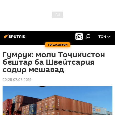
ТОҶ
Тоҷикистон
Гумрук: моли Тоҷикистон
бештар ба Швейтсария
содир мешавад
20:25 07.08.2019