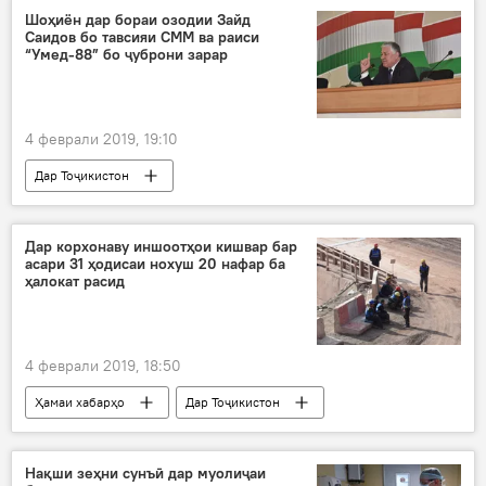
Шоҳиён дар бораи озодии Зайд
Саидов бо тавсияи СММ ва раиси
“Умед-88” бо ҷуброни зарар
4 феврали 2019, 19:10
Дар Тоҷикистон
Дар корхонаву иншоотҳои кишвар бар
асари 31 ҳодисаи нохуш 20 нафар ба
ҳалокат расид
4 феврали 2019, 18:50
Ҳамаи хабарҳо
Дар Тоҷикистон
НБО Роғун
сохтмон
даргузашт
Нақши зеҳни сунъӣ дар муолиҷаи