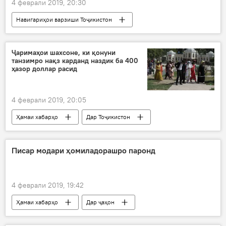
4 феврали 2019, 20:30
Навигариҳои варзиши Тоҷикистон
Ҷаримаҳои шахсоне, ки қонуни
танзимро нақз карданд наздик ба 400
ҳазор доллар расид
4 феврали 2019, 20:05
Ҳамаи хабарҳо
Дар Тоҷикистон
Писар модари ҳомиладорашро паронд
4 феврали 2019, 19:42
Ҳамаи хабарҳо
Дар ҷаҳон
тирпаронӣ
кудак
Амрико