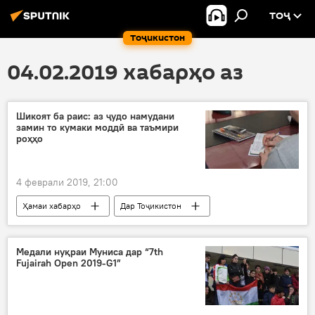
ТОҶ
Тоҷикистон
04.02.2019 хабарҳо аз
Шикоят ба раис: аз ҷудо намудани
замин то кумаки моддӣ ва таъмири
роҳҳо
4 феврали 2019, 21:00
Ҳамаи хабарҳо
Дар Тоҷикистон
Бобоҷон Ғафуров
ноҳияи Бобоҷон Ғафуров
шикоят
Суғд
Медали нуқраи Муниса дар “7th
Fujairah Open 2019-G1”