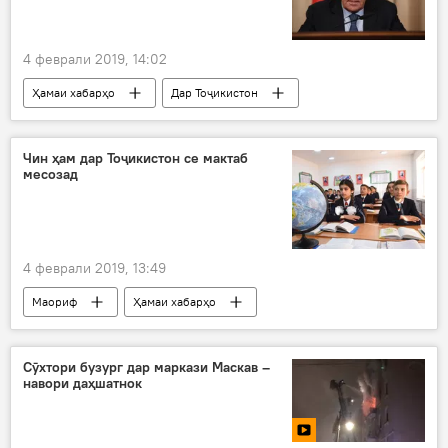
4 феврали 2019, 14:02
Ҳамаи хабарҳо
Дар Тоҷикистон
Таҳлил
Сиёсат
Раҳмон
Сергей Лавров
Чин ҳам дар Тоҷикистон се мактаб
месозад
4 феврали 2019, 13:49
Маориф
Ҳамаи хабарҳо
Сӯхтори бузург дар маркази Маскав –
навори даҳшатнок