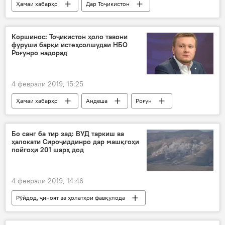
Ҳамаи хабарҳо
Дар Тоҷикистон
КАСА/CASA -1000
лоиҳа
пайвастан
шомил шуд
Коршинос: Тоҷикистон ҳоло тавони
фуруши барқи истеҳсолшудаи НБО
Сергей Лавров
Дар Русия
Роғунро надорад
4 феврали 2019, 15:25
Ҳамаи хабарҳо
Андеша
Роғун
НБО
истеҳсол
қувваи барқ
Покистон
Дар Тоҷикистон
Бо санг ба тир зад: ВУД таркиш ва
ҳалокати Сироҷиддинро дар машқгоҳи
пойгоҳи 201 шарҳ дод
4 феврали 2019, 14:46
Рӯйдод, ҷиноят ва ҳолатҳои фавқулода
Ҳамаи хабарҳо