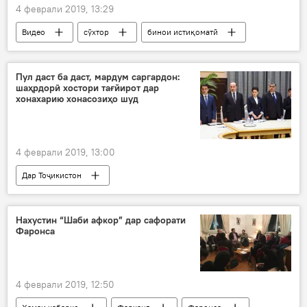
4 феврали 2019, 13:29
Видео
сӯхтор
бинои истиқоматӣ
Дар Русия
Маскав
Пул даст ба даст, мардум саргардон:
шаҳрдорӣ хостори тағйирот дар
хонахарию хонасозиҳо шуд
4 феврали 2019, 13:00
Дар Тоҷикистон
Нахустин “Шаби афкор” дар сафорати
Фаронса
4 феврали 2019, 12:50