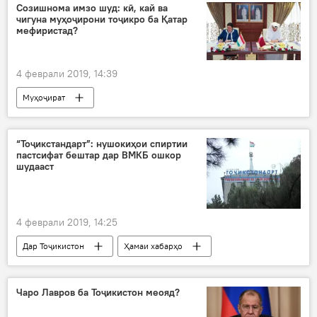
Созишнома имзо шуд: кӣ, кай ва
чигуна муҳоҷирони тоҷикро ба Қатар
мефиристад?
4 феврали 2019, 14:39
Муҳоҷират
“Тоҷикстандарт”: нушокиҳои спиртии
пастсифат бештар дар ВМКБ ошкор
шудааст
4 феврали 2019, 14:25
Дар Тоҷикистон
Ҳамаи хабарҳо
Тоҷикстандарт
Оҷонсии Тоҷикстандарт
маҳсулоти пастсифат
ошкоро
Чаро Лавров ба Тоҷикистон меояд?