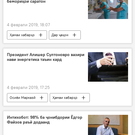
бемориҳои саратон
4 феврали 2019, 18:07
Ҳамаи хабарҳо
Дар ҷаҳон
Тандурустӣ
саратон
касалиҳои номаълум
Президент Алишер Султоновро вазири
нави энергетика таъин кард
4 феврали 2019, 17:25
Осиёи Марказӣ
Ҳамаи хабарҳо
Интихобот: 98% ба ҷонибдории Ёдгор
Файзов раъй додаанд