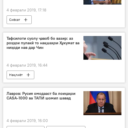
4 феврали 2019, 17:18
Сиёсат
Тафсилоти суолу ҷавоб бо вазир: аз
роҳҳои пулакӣ то нақшаҳои Ҳукумат ва
ниҳоди нав дар Чин
4 феврали 2019, 16:44
Нақлиёт
Лавров: Русия омодааст ба лоиҳаҳои
CASA-1000 ва ТАПИ шомил шавад
4 феврали 2019, 16:00