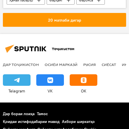
Ҳамаи хабарҳо
Фарҳанг
Фаронса
афкор
шаби шеър
Дар Тоҷикистон
Душанбе
20 матлаби дигар
Тоҷикистон
ДАР ТОҶИКИСТОН
ОСИЁИ МАРКАЗӢ
РУСИЯ
СИЁСАТ
ИҚ
Telegram
VK
OK
Дар бораи лоиҳа
Тамос
Қоидаи истифодабарии мавод
Ахбори ширкатҳо