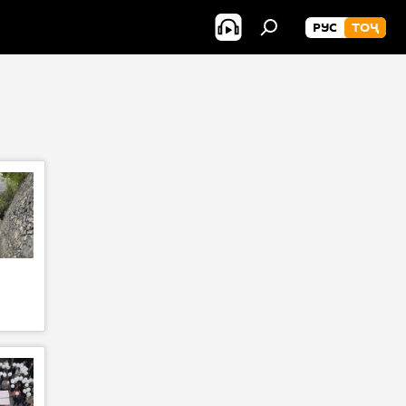
РУС
ТОҶ