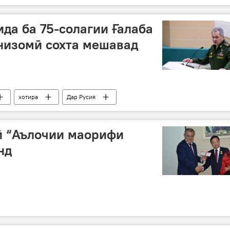
ида ба 75-солагии Ғалаба
низомӣ сохта мешавад
хотира
Дар Русия
ӣ “Аълочии маорифи
нд