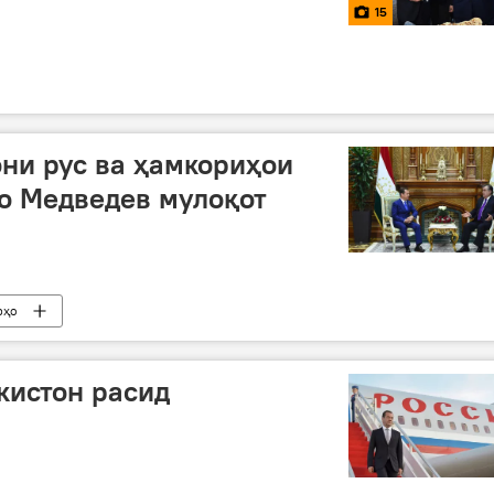
15
ни рус ва ҳамкориҳои
о Медведев мулоқот
рҳо
кистон расид