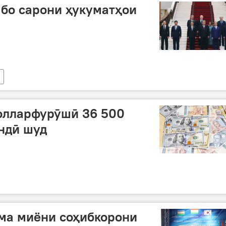
бо сарони ҳукуматҳои
олларфурӯшӣ 36 500
ндӣ шуд
ма миёни соҳибкорони