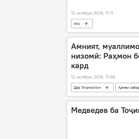
12 октябри 2018, 11:11
Акс
Амният, муаллимо
низомӣ: Раҳмон б
кард
12 октябри 2018, 11:06
Дар Тоҷикистон
Ҳамаи хаба
Медведев ба Тоҷи