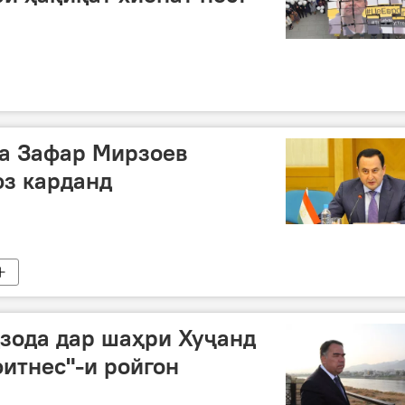
ва Зафар Мирзоев
з карданд
зода дар шаҳри Хуҷанд
фитнес"-и ройгон