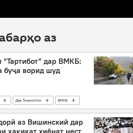
хабарҳо аз
 “Тартибот” дар ВМКБ:
а буҷа ворид шуд
Дар Тоҷикистон
ВМКБ
дорӣ аз Вишинский дар
и ҳақиқат хиёнат нест