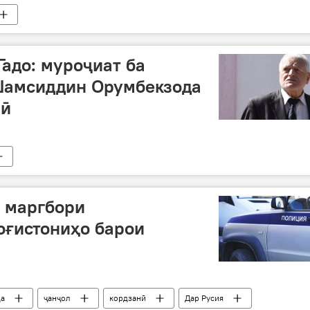
адо: муроҷиат ба
Шамсиддин Орумбекзода
лӣ
 маргбори
оғистониҳо барои
да
ҷанҷол
кордзанӣ
Дар Русия