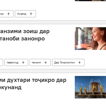
рҳо
Хуҷанд
танзими зоиш дар
 таноби занонро
таваллуд
танзим
Дар Тоҷикистон
и духтари тоҷикро дар
екунанд