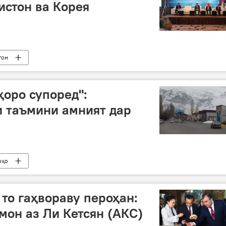
истон ва Корея
тон
ҳоро супоред":
 таъмини амният дар
рҳо
 то гаҳвораву пероҳан:
он аз Ли Кетсян (АКС)