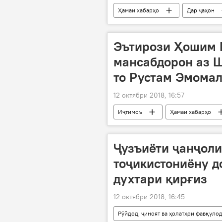
Ҳамаи хабарҳо
Дар ҷаҳон
Эътирози Ҳошим Г
мансабдорон аз 
то Рустам Эмома
12 октябри 2018, 16:57
Иҷтимоъ
Ҳамаи хабарҳо
Ҷузъиёти ҷанҷоли
тоҷикистониёну д
духтари қирғиз
12 октябри 2018, 16:45
Рӯйдод, ҷиноят ва ҳолатҳои фавқуло