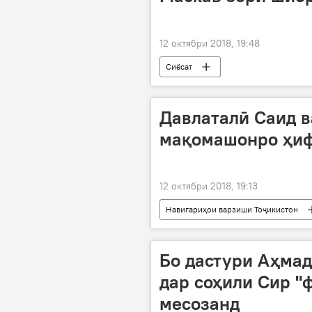
12 октябри 2018, 19:48
Сиёсат
Давлаталӣ Саид 
мақомашонро ҳиф
12 октябри 2018, 19:13
Навигариҳои варзиши Тоҷикистон
Бо дастури Аҳмад
дар соҳили Сир "
месозанд