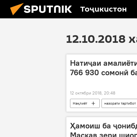
Тоҷикистон
12.10.2018 
Натиҷаи амалиёти
766 930 сомонӣ б
12 октябри 2018, 20:48
Нақлиёт
назорати тартибот
Ҳамоиш ба ҷониб
Маскав зери шиор