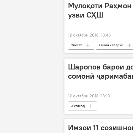
Мулоқоти Раҳмон 
узви СҲШ
12 октябри 2018, 13:43
Сиёсат
Ҳамаи хабарҳо
Шаропов барои д
сомонӣ ҷаримаба
12 октябри 2018, 13:10
Иқтисод
Имзои 11 созишно