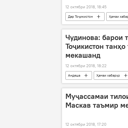
12 октябри 2018, 18:45
Дар Тоҷикистон
Ҳамаи хаба
Чудинова: барои 
Тоҷикистон танҳо
мекашанд
12 октябри 2018, 18:22
Андеша
Ҳамаи хабарҳо
Муҷассамаи тилои
Маскав таъмир м
12 октябри 2018, 17:20