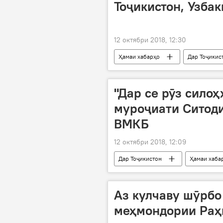
Тоҷикистон, Узбак
12 октябри 2018, 12:30
Ҳамаи хабарҳо
Дар Тоҷикис
"Дар се рӯз силоҳ
муроҷиати Ситоди
ВМКБ
12 октябри 2018, 12:09
Дар Тоҷикистон
Ҳамаи хаба
Аз кулчаву шӯрбо
меҳмондории Раҳм