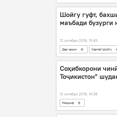
Шойгу гуфт, бахш
маъбади бузурги 
12 октябри 2018, 15:43
Дар ҷаҳон
Сергей Шойгу
Соҳибкорони чин
Тоҷикистон” шуда
12 октябри 2018, 14:38
Маориф