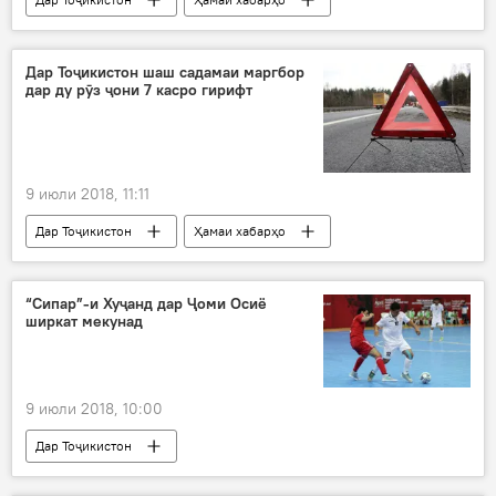
ноҳияи Варзоб
ғарқшавӣ
рӯд
Дар Тоҷикистон шаш садамаи маргбор
дар ду рӯз ҷони 7 касро гирифт
9 июли 2018, 11:11
Дар Тоҷикистон
Ҳамаи хабарҳо
садама
қурбонӣ
“Сипар”-и Хуҷанд дар Ҷоми Осиё
ширкат мекунад
9 июли 2018, 10:00
Дар Тоҷикистон
Навигариҳои варзиши Тоҷикистон