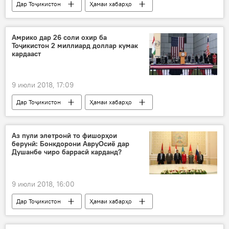
Дар Тоҷикистон
Ҳамаи хабарҳо
ғарқшавӣ
оббозӣ
кумита
даргузашт
Амрико дар 26 соли охир ба
Тоҷикистон 2 миллиард доллар кумак
кардааст
9 июли 2018, 17:09
Дар Тоҷикистон
Ҳамаи хабарҳо
сафир
Амрико
ИМА
Аз пули элетронӣ то фишорҳои
берунӣ: Бонкдорони АвруОсиё дар
Душанбе чиро баррасӣ карданд?
9 июли 2018, 16:00
Дар Тоҷикистон
Ҳамаи хабарҳо
субот
АвруОсиё
Арманистон