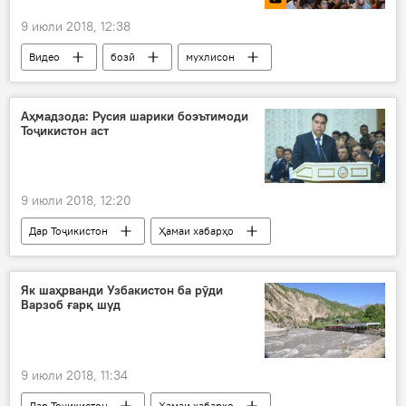
9 июли 2018, 12:38
Видео
бозӣ
мухлисон
Дар Русия
Дар Тоҷикистон
футбол
Аҳмадзода: Русия шарики боэътимоди
Тоҷикистон аст
9 июли 2018, 12:20
Дар Тоҷикистон
Ҳамаи хабарҳо
Раҷаббой Аҳмадзода
тиҷорат
шарики асосӣ
Дар Русия
Як шаҳрванди Узбакистон ба рӯди
Варзоб ғарқ шуд
9 июли 2018, 11:34
Дар Тоҷикистон
Ҳамаи хабарҳо