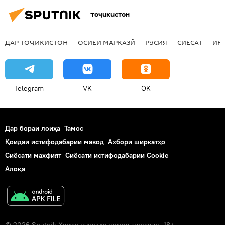
Тоҷикистон
ДАР ТОҶИКИСТОН
ОСИЁИ МАРКАЗӢ
РУСИЯ
СИЁСАТ
ИҚ
Telegram
VK
OK
Дар бораи лоиҳа
Тамос
Қоидаи истифодабарии мавод
Ахбори ширкатҳо
Сиёсати махфият
Сиёсати истифодабарии Cookie
Алоқа
© 2026 Sputnik Ҳамаи ҳуқуқҳо ҳимоя шудаанд. 18+