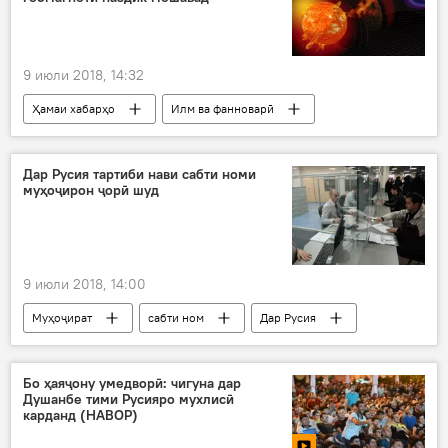
9 июли 2018, 14:32
Ҳамаи хабарҳо
Илм ва фанноварӣ
тӯфон
ситорашинос
кайҳон
академия
Дар Русия тартиби нави сабти номи
муҳоҷирон ҷорӣ шуд
9 июли 2018, 14:00
Муҳоҷират
сабти ном
Дар Русия
муҳоҷир
Дар Тоҷикистон
Бо ҳаяҷону умедворӣ: чигуна дар
Душанбе тими Русияро мухлисӣ
карданд (НАВОР)