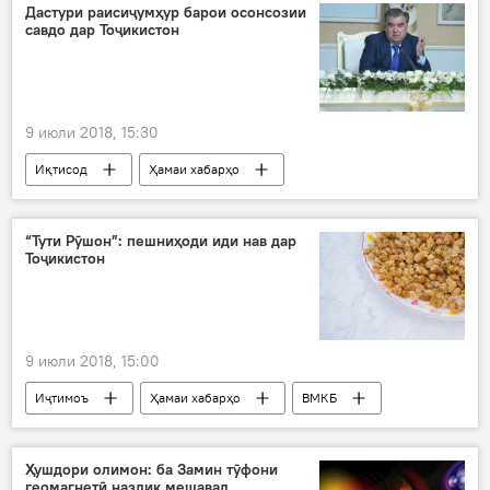
молия
Шӯро
Дар Русия
Дастури раисиҷумҳур барои осонсозии
савдо дар Тоҷикистон
Душанбе
бонк
9 июли 2018, 15:30
Иқтисод
Ҳамаи хабарҳо
савдогарон
воридот
савдо
содирот
Дар Тоҷикистон
“Тути Рӯшон”: пешниҳоди иди нав дар
Тоҷикистон
9 июли 2018, 15:00
Иҷтимоъ
Ҳамаи хабарҳо
ВМКБ
ҷашнвора
тут
Дар Тоҷикистон
Ҳушдори олимон: ба Замин тӯфони
геомагнетӣ наздик мешавад