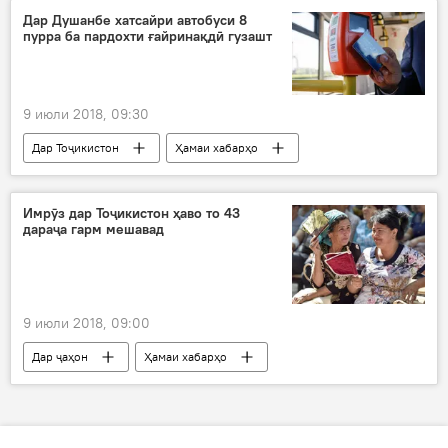
Ҳамаи хабарҳо
футбол
бозӣ
Дар Душанбе хатсайри автобуси 8
пурра ба пардохти ғайринақдӣ гузашт
футзал
Осиё
9 июли 2018, 09:30
Дар Тоҷикистон
Ҳамаи хабарҳо
шаҳрдорӣ
пардохт
хатсайр
автобус
ғайринақдӣ
Душанбе
Имрӯз дар Тоҷикистон ҳаво то 43
дараҷа гарм мешавад
9 июли 2018, 09:00
Дар ҷаҳон
Ҳамаи хабарҳо
Обу ҳаво
Дар Тоҷикистон
ВМКБ
Душанбе
тобистон