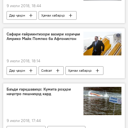
9 июли 2018, 18:44
Дар ҷаҳон
Ҳамаи хабарҳо
Амният ва мудофиа
Туркия
Туркия
ҳабс
зиндон
террорист
Сафари ғайриинтизори вазири хориҷаи
Амрико Майк Помпео ба Афғонистон
9 июли 2018, 18:14
Дар ҷаҳон
Сиёсат
Ҳамаи хабарҳо
ИМА
вазири хориҷа
Ашраф
Ғанӣ
Помпео
Афғонистон
Баъди ғарқшавиҳо: Кумита роҳҳои
наҷотро пешниҳод кард
9 июли 2018, 17:44