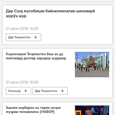
Қазоқистон
Қирғизистон
СММ
камбизоат
сатҳи камбизоатӣ
Дар Суғд мусобиқаи байналмилалии шиноварӣ
шурӯъ шуд
Дар Русия
мард
21 июни 2018, 16:59
Дар Тоҷикистон
Навигариҳои варзиши Тоҷикистон
Ҳамаи хабарҳо
ҳавзаҳо
шиноварӣ
Корхонаҳои Тоҷикистон беш аз ду
миллиард доллар қарздор шудаанд
ИДМ
21 июни 2018, 16:30
Иқтисод
Дар Тоҷикистон
Ҳамаи хабарҳо
Душанбе
саноат
қарздиҳӣ
Барқи тоҷик
Хашми корбарон аз гиряи ноҷои
муҷрии телевизион (НАВОР)