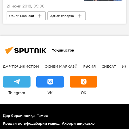
21 июни 2018, 09:00
Осиёи Марказӣ
Ҳамаи хабарҳо
Ӯзбекистон
автобус
роҳ
масир
Дар Тоҷикистон
Тоҷикистон
ДАР ТОҶИКИСТОН
ОСИЁИ МАРКАЗӢ
РУСИЯ
СИЁСАТ
ИҚ
Telegram
VK
OK
Дар бораи лоиҳа
Тамос
Қоидаи истифодабарии мавод
Ахбори ширкатҳо