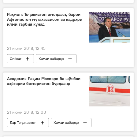
Душанбе
Ҳисор
фасод
пизишк
пора
саломатӣ
Раҳмон: Тоҷикистон омодааст, барои
Афғонистон мутахассисон ва кадрҳои
Ҳисор
ришва
Ожонсӣ
илмӣ тарбия кунад
21 июни 2018, 12:45
Сиёсат
Ҳамаи хабарҳо
Эмомалӣ Раҳмон
Абдуллоҳ Абдуллоҳ
Дар Тоҷикистон
мулоқот
Академик Раҳим Масовро ба шӯъбаи
эҳёгарии бемористон бурдаанд
21 июни 2018, 12:03
Дар Тоҷикистон
Ҳамаи хабарҳо
Раҳим Масов