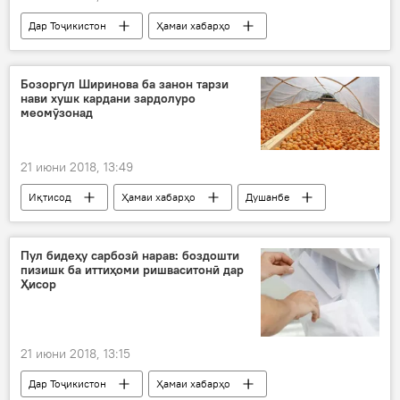
Дар Тоҷикистон
Ҳамаи хабарҳо
Бозоргул Ширинова ба занон тарзи
нави хушк кардани зардолуро
меомӯзонад
21 июни 2018, 13:49
Иқтисод
Ҳамаи хабарҳо
Душанбе
бонувон
мева
хушкмева
Вахш
Рудаки
Ассосиатсия
Пул бидеҳу сарбозӣ нарав: боздошти
пизишк ба иттиҳоми ришваситонӣ дар
зан
Дар Тоҷикистон
Ҳисор
21 июни 2018, 13:15
Дар Тоҷикистон
Ҳамаи хабарҳо