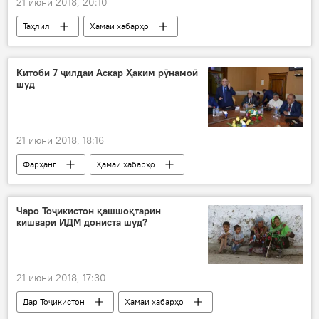
21 июни 2018, 20:10
Таҳлил
Ҳамаи хабарҳо
Рустам Эмомалӣ
шабакаи иҷтимоии Фейсбук
муҷозот
Китоби 7 ҷилдаи Аскар Ҳаким рӯнамоӣ
шуд
саҳифаи қалбакӣ
Дар Тоҷикистон
21 июни 2018, 18:16
Фарҳанг
Ҳамаи хабарҳо
Аскар Ҳаким
осор
муҳокима
Дар Тоҷикистон
Чаро Тоҷикистон қашшоқтарин
кишвари ИДМ дониста шуд?
21 июни 2018, 17:30
Дар Тоҷикистон
Ҳамаи хабарҳо