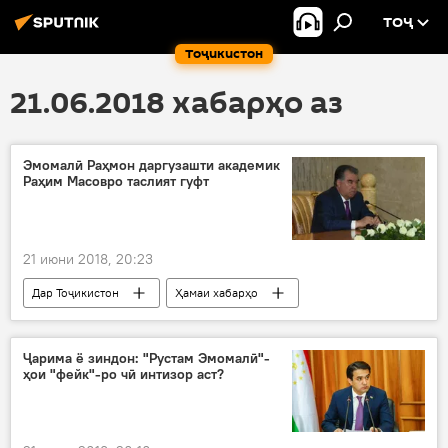
ТОҶ
Тоҷикистон
21.06.2018 хабарҳо аз
Эмомалӣ Раҳмон даргузашти академик
Раҳим Масовро таслият гуфт
21 июни 2018, 20:23
Дар Тоҷикистон
Ҳамаи хабарҳо
Эмомалӣ Раҳмон
ҳамдардӣ
Ҷарима ё зиндон: "Рустам Эмомалӣ"-
ҳои "фейк"-ро чӣ интизор аст?