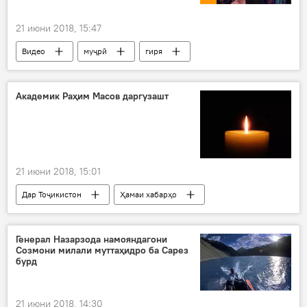
21 июни 2018, 15:47
Видео
муҷрӣ
гиря
Дар ҷаҳон
муҳоҷир
кӯдак
Академик Раҳим Масов даргузашт
21 июни 2018, 15:01
Дар Тоҷикистон
Ҳамаи хабарҳо
Раҳим Масов
даргузашт
Генерал Назарзода намояндагони
Созмони милали муттаҳидро ба Сарез
бурд
21 июни 2018, 14:30