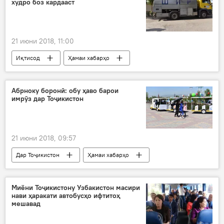
худро боз кардааст
21 июни 2018, 11:00
Иқтисод
Ҳамаи хабарҳо
Истаравшан
маҳсулот
шир
комбинат
Дар Тоҷикистон
Абрноку боронӣ: обу ҳаво барои
имрӯз дар Тоҷикистон
21 июни 2018, 09:57
Дар Тоҷикистон
Ҳамаи хабарҳо
борон
абрӣ
Обу ҳаво
Миёни Тоҷикистону Узбакистон масири
нави ҳаракати автобусҳо ифтитоҳ
мешавад