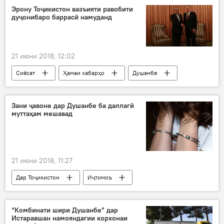
Эрону Тоҷикистон вазъияти равобити
дуҷонибаро баррасӣ намуданд
21 июни 2018, 12:02
Сиёсат
Ҳамаи хабарҳо
Душанбе
Эрон
равобит
нерӯ
об
вазир
дуҷониба
Дар Тоҷикистон
Зани ҷавоне дар Душанбе ба даллагӣ
муттаҳам мешавад
21 июни 2018, 11:27
Дар Тоҷикистон
Иҷтимоъ
Ҳамаи хабарҳо
муттаҳам
далла
боздошт
“Комбинати шири Душанбе” дар
Истаравшан намояндагии корхонаи