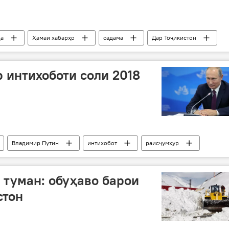
да
Ҳамаи хабарҳо
садама
Дар Тоҷикистон
р интихоботи соли 2018
Владимир Путин
интихобот
раисҷумҳур
а туман: обуҳаво барои
стон