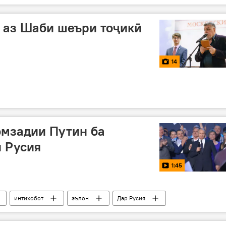
 аз Шаби шеъри тоҷикӣ
14
омзадии Путин ба
 Русия
1:45
интихобот
эълон
Дар Русия