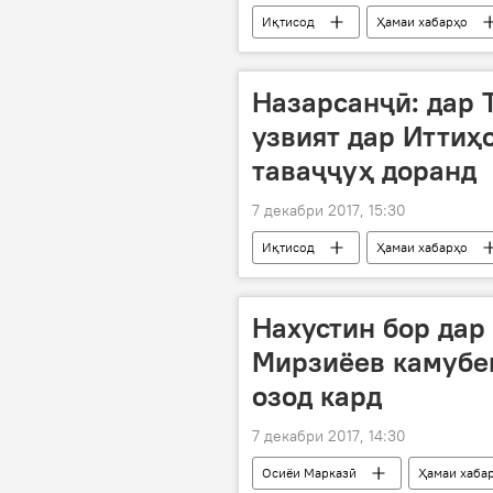
Иқтисод
Ҳамаи хабарҳо
Назарсанҷӣ: дар 
узвият дар Иттиҳ
таваҷҷуҳ доранд
7 декабри 2017, 15:30
Иқтисод
Ҳамаи хабарҳо
Нахустин бор дар
Мирзиёев камубе
озод кард
7 декабри 2017, 14:30
Осиёи Марказӣ
Ҳамаи хаба