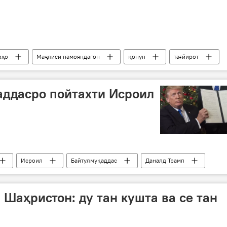
рҳо
Маҷлиси намояндагон
қонун
тағйирот
аддасро пойтахти Исроил
Исроил
Байтулмуқаддас
Даналд Трамп
 Шаҳристон: ду тан кушта ва се тан