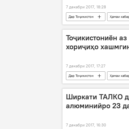
7 декабри 2017, 18:28
Дар Тоҷикистон
Ҳамаи хаба
Тоҷикистониён аз
хориҷиҳо хашмги
7 декабри 2017, 17:27
Дар Тоҷикистон
Ҳамаи хаба
гардишгар
меш
Ширкати ТАЛКО да
алюминийро 23 д
7 декабри 2017, 16:30