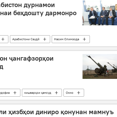
абистон дурнамои
инаи беҳдошту дармонро
Арабистони Саудӣ
Насим Олимзода
истон
тон ҷангафзорҳои
д
удофиа
кишварҳои ҳамсуд
Окно
Дар Тоҷикистон
ли ҳизбҳои диниро қонунан мамнуъ