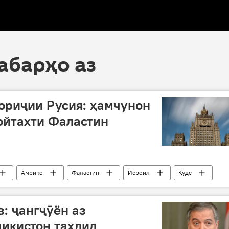
хабарҳо аз
ориҷии Русия: ҳамчунон
ойтахти Фаластин
Амрико
Фаластин
Исроил
Қудс
Уршалим
Дар Русия
: ҷангҷӯён аз
ҷикистон таҳдид