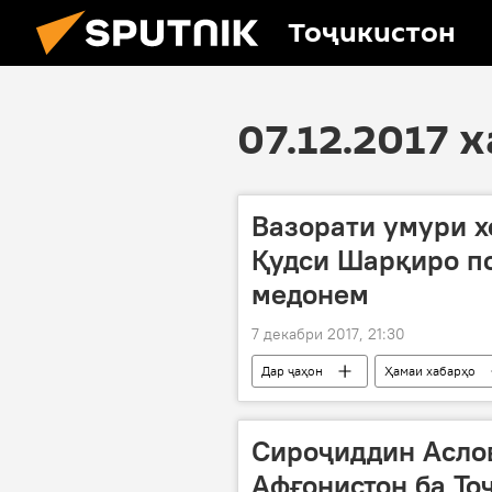
Тоҷикистон
07.12.2017 
Вазорати умури х
Қудси Шарқиро п
медонем
7 декабри 2017, 21:30
Дар ҷаҳон
Ҳамаи хабарҳо
Иерусалим
Байтулмуқаддас
Сироҷиддин Аслов
Афғонистон ба То