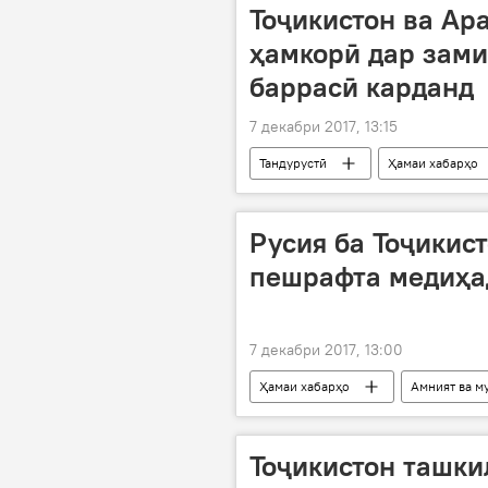
Тоҷикистон ва Ар
ҳамкорӣ дар зам
баррасӣ карданд
7 декабри 2017, 13:15
Тандурустӣ
Ҳамаи хабарҳо
беҳдошту дармон
Дар Тоҷик
Русия ба Тоҷикис
пешрафта медиҳа
7 декабри 2017, 13:00
Ҳамаи хабарҳо
Амният ва м
падофанди ҳавоӣ
Дар Русия
Тоҷикистон ташки