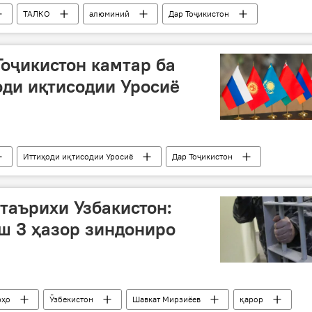
ТАЛКО
алюминий
Дар Тоҷикистон
Тоҷикистон камтар ба
оди иқтисодии Уросиё
Иттиҳоди иқтисодии Уросиё
Дар Тоҷикистон
 таърихи Узбакистон:
ш 3 ҳазор зиндониро
рҳо
Ӯзбекистон
Шавкат Мирзиёев
қарор