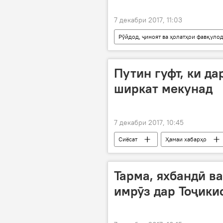
7 декабри 2017, 11:03
Рӯйдод, ҷиноят ва ҳолатҳои фавқуло
ВУД
Путин гуфт, ки да
ширкат мекунад
7 декабри 2017, 10:45
Сиёсат
Ҳамаи хабарҳо
Дар Русия
Тарма, яхбандӣ в
имрӯз дар Тоҷики