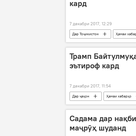
кард
7 декабри 2017, 12:29
Дар Тоҷикистон
Ҳамаи хаба
Трамп Байтулмуқ
эътироф кард
7 декабри 2017, 11:54
Дар ҷаҳон
Ҳамаи хабарҳо
пойтахт
Амрико
Садама дар нақби
маҷрӯҳ шуданд