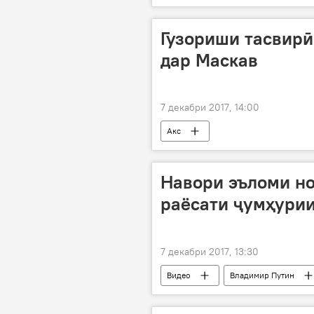
Гузориши тасвирӣ
дар Маскав
7 декабри 2017, 14:00
Акс
Навори эъломи н
раёсати ҷумҳурии
7 декабри 2017, 13:30
Видео
Владимир Путин