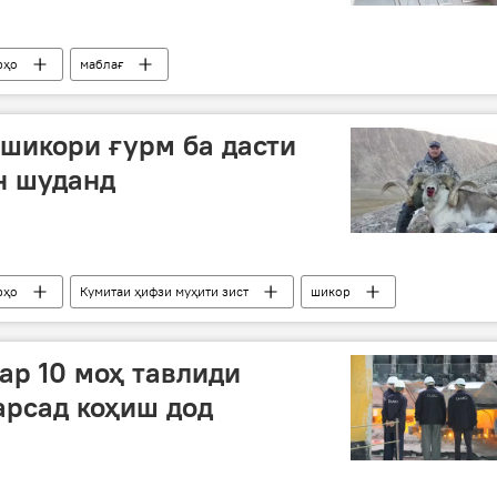
рҳо
маблағ
 шикори ғурм ба дасти
н шуданд
рҳо
Кумитаи ҳифзи муҳити зист
шикор
р 10 моҳ тавлиди
арсад коҳиш дод