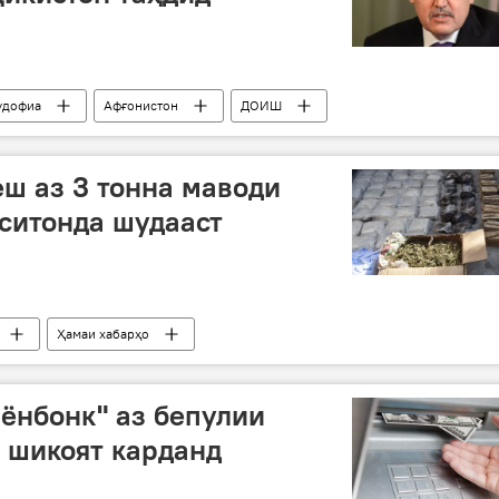
удофиа
Афғонистон
ДОИШ
роӣ
ҳаросафканӣ
Дар Тоҷикистон
еш аз 3 тонна маводи
ситонда шудааст
Ҳамаи хабарҳо
ёнбонк" аз бепулии
 шикоят карданд