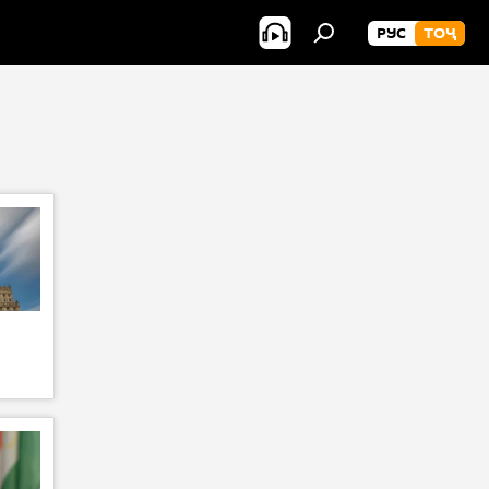
РУС
ТОҶ