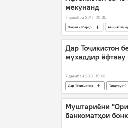
мекунанд
7 декабри 2017, 20:35
Ҳамаи хабарҳо
Амният ва м
Сироҷиддин Аслов
ифротга
ВУХ-и Тоҷикистон
Дар Тоҷикистон б
мухаддир ёфтаву 
7 декабри 2017, 19:40
Дар Тоҷикистон
Тандурустӣ
Муштариёни "Ори
банкоматҳои бонк