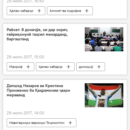
29 июли 2017, 16:50
Ҳамаи хабарҳо
Амният ва мудофиа
сафорати Тоҷикистон
Дар Русия
боздошт
Раёсат: 8 дониҷӯе, ки дар хориҷ
ғайриқонунӣ таҳсил мекарданд,
баргаштанд
29 июли 2017, 15:00
Маориф
Ҳамаи хабарҳо
донишҷӯ
таҳсил дар хориҷ
Дар Тоҷикистон
Дилшод Назаров ва Кристина
Пронженко ба Қаҳрамонии ҷаҳон
мераванд
29 июли 2017, 14:00
Навигариҳои варзиши Тоҷикистон