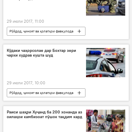
29 июли 2017, 11:00
Рӯйдод, ҷиноят ва ҳолатҳои фавқулода
Ҳамаи хабарҳо
Шариф Назарзода
нишасти расонаӣ
Кӯдаки чаҳорсолае дар Бохтар зери
чархи худрав кушта шуд
пешгирии амалиёти теруристӣ
Дар Тоҷикистон
29 июли 2017, 10:00
Рӯйдод, ҷиноят ва ҳолатҳои фавқулода
Ҳамаи хабарҳо
садама
Дар Тоҷикистон
Бохтар
даргузашт
Раиси шаҳри Хуҷанд ба 200 хонанда аз
оилаҳои камбизоат пӯшок тақдим кард