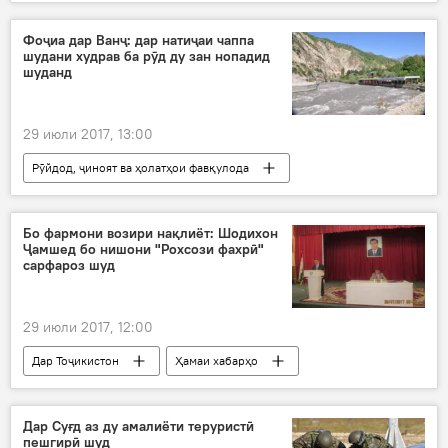
Ҳамаи хабарҳо
Дилшод Назаров
Кристина Проженко
сабқат
Фоҷиа дар Ванҷ: дар натиҷаи чаппа
шудани худрав ба рӯд ду зан нопадид
қаҳрамонӣ
Дар ҷаҳон
шуданд
29 июли 2017, 13:00
Рӯйдод, ҷиноят ва ҳолатҳои фавқулода
Ҳамаи хабарҳо
рӯд
худрав
фоҷиа
Дар Тоҷикистон
Бо фармони возири нақлиёт: Шодихон
Ҷамшед бо нишони "Рохсози фахрӣ"
сарфароз шуд
29 июли 2017, 12:00
Дар Тоҷикистон
Ҳамаи хабарҳо
ВМКБ
Шодихон Ҷамшед
роҳ
хизмат
ношон
Дар Суғд аз ду амалиёти теруристӣ
пешгирӣ шуд