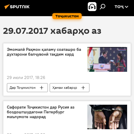
ТОҶ
Тоҷикистон
29.07.2017 хабарҳо аз
Эмомалӣ Раҳмон қаламу соаташро ба
духтарони балҷувонӣ тақдим кард
29 июли 2017, 18:26
Дар Тоҷикистон
Ҳамаи хабарҳо
Эмомалӣ Раҳмон
занон
тақдими соат
Сафорати Тоҷикистон дар Русия аз
боздоштшудагони Петербург
маълумоте надорад