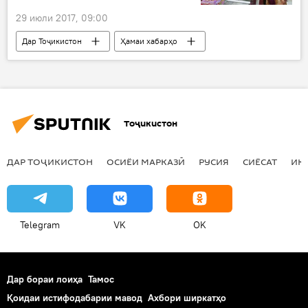
29 июли 2017, 09:00
Дар Тоҷикистон
Ҳамаи хабарҳо
Суғд
мактаб
намоишгоҳ
Тоҷикистон
ДАР ТОҶИКИСТОН
ОСИЁИ МАРКАЗӢ
РУСИЯ
СИЁСАТ
ИҚ
Telegram
VK
OK
Дар бораи лоиҳа
Тамос
Қоидаи истифодабарии мавод
Ахбори ширкатҳо