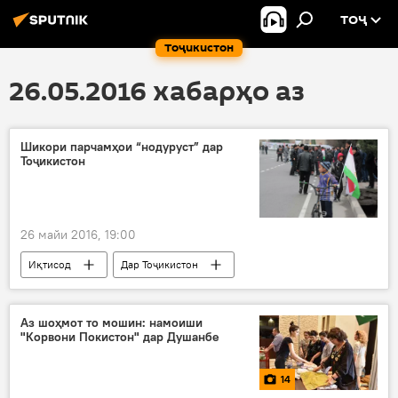
ТОҶ
Тоҷикистон
26.05.2016 хабарҳо аз
Шикори парчамҳои “нодуруст” дар
Тоҷикистон
26 майи 2016, 19:00
Иқтисод
Дар Тоҷикистон
Ҳамаи хабарҳо
Мурод Ашуров
Тоҷикстандарт
парчами нодуруст
Аз шоҳмот то мошин: намоиши
"Корвони Покистон" дар Душанбе
рейд
14