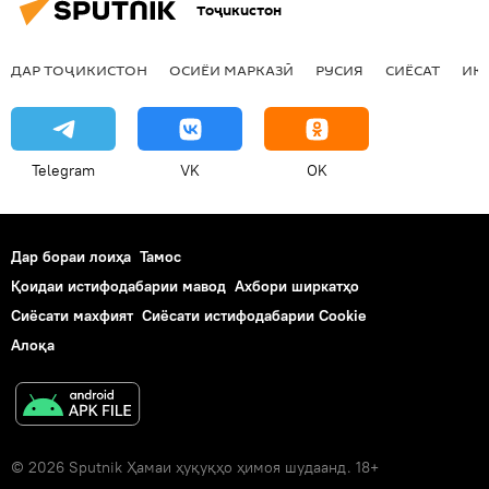
Тоҷикистон
ДАР ТОҶИКИСТОН
ОСИЁИ МАРКАЗӢ
РУСИЯ
СИЁСАТ
ИҚ
Telegram
VK
OK
Дар бораи лоиҳа
Тамос
Қоидаи истифодабарии мавод
Ахбори ширкатҳо
Сиёсати махфият
Сиёсати истифодабарии Cookie
Алоқа
© 2026 Sputnik Ҳамаи ҳуқуқҳо ҳимоя шудаанд. 18+