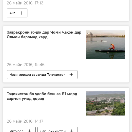
26 майи 2016, 17:13
Акс
Заврақрони тоҷик дар Ҷоми Ҷаҳон дар
Олмон баромад кард
26 майи 2016, 15:46
Навигариҳои варзиши Тоҷикистон
Дар ҷаҳон
Ҳамаи хабарҳо
Олмон
Шаҳриёр Даминов
сабқат
Тоҷикистон ба ҷалби беш аз $1 млрд
сармоя умед дорад
Ҷоми ҷаҳон
заврақронӣ
26 майи 2016, 14:17
Иқтисод
Дар Тоҷикистон