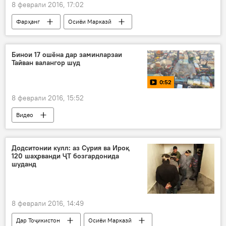
8 феврали 2016, 17:02
Фарҳанг
Осиёи Марказӣ
Дар ҷаҳон
Иҷтимоъ
Ҳамаи хабарҳо
Қирғизистон
Бишкек
Деҳлӣ
Бинои 17 ошёна дар заминларзаи
Тайван валангор шуд
Ҳиндустон
Ҷашнвораи филмҳои осиёӣ
0:52
Беҳтарин филми Осиё
8 феврали 2016, 15:52
филми "Зери сақфи осмонҳо"
филмсозон
коргардонҳо
қиссаи Ҳобилу Қобил
Видео
кино
синамо
Рӯйдод, ҷиноят ва ҳолатҳои фавқулода
Дар ҷаҳон
Ҳамаи хабарҳо
Додситонии кулл: аз Сурия ва Ироқ
120 шаҳрванди ҶТ бозгардонида
шуданд
8 феврали 2016, 14:49
Дар Тоҷикистон
Осиёи Марказӣ