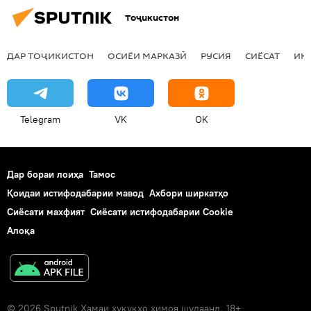
Тоҷикистон
мусодираи маводи мухаддир
Дар Тоҷикистон
футбол
қариб 10 кило мавод мусодира шуд
ДАР ТОҶИКИСТОН
ОСИЁИ МАРКАЗӢ
РУСИЯ
СИЁСАТ
ИҚ
боздошт
Панҷакент
Telegram
VK
OK
Дар бораи лоиҳа
Тамос
Қоидаи истифодабарии мавод
Ахбори ширкатҳо
Сиёсати махфият
Сиёсати истифодабарии Cookie
Алоқа
© 2026 Sputnik Ҳамаи ҳуқуқҳо ҳимоя шудаанд. 18+