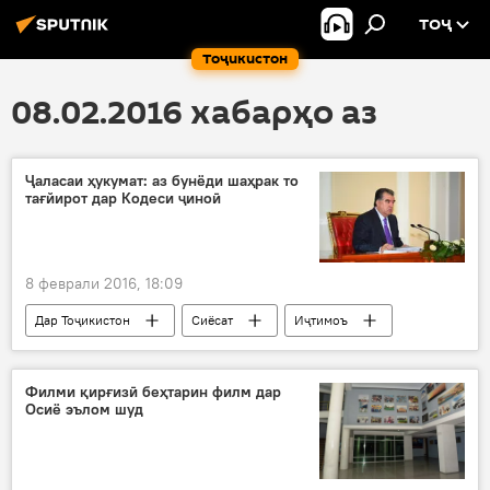
ТОҶ
Тоҷикистон
08.02.2016 хабарҳо аз
Ҷаласаи ҳукумат: аз бунёди шаҳрак то
тағйирот дар Кодеси ҷиноӣ
8 феврали 2016, 18:09
Дар Тоҷикистон
Сиёсат
Иҷтимоъ
Ҳамаи хабарҳо
Душанбе
Эмомалӣ Раҳмон
Филми қирғизӣ беҳтарин филм дар
Осиё эълом шуд
Ҳукумати ҷумҳурии Тоҷикистон
президенти ҶТ
баррасии масоил
лоиҳаҳои қонунҳо