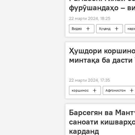
фурӯшандаҳо – в
22 марти 2024, 18:25
Видео
Хуҷанд
нар
Ҳушдори коршинос
минтақа ба дасти
22 марти 2024, 17:35
коршинос
Афғонистон
Барсегян ва Мант
саноати кишварҳ
карданд