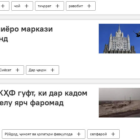
чой
тиҷорат
равобит
ниёро маркази
нд
Сиёсат
Дар ҷаҳон
КҲФ гуфт, ки дар кадом
елу ярч фаромад
Рӯйдод, ҷиноят ва ҳолатҳои фавқулода
селфароӣ