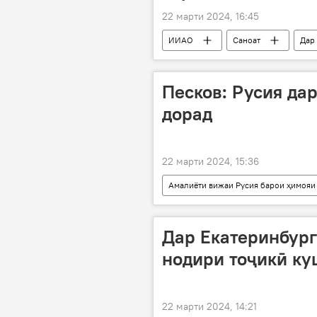
22 марти 2024, 16:45
ИИАО
Саноат
Дар
Песков: Русия да
дорад
22 марти 2024, 15:36
Амалиёти вижаи Русия барои ҳимояи
Дмитрий Песков
Сиёсат
Дар Екатеринбург
нодири тоҷикӣ ку
22 марти 2024, 14:21