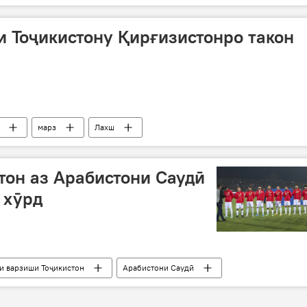
 Тоҷикистону Қирғизистонро такон
марз
Лахш
тон аз Арабистони Саудӣ
 хӯрд
и варзиши Тоҷикистон
Арабистони Саудӣ