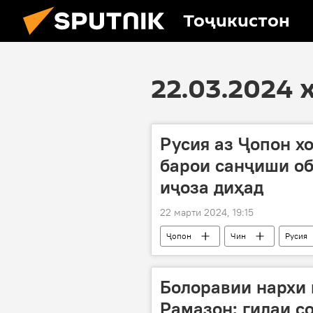
Тоҷикистон
22.03.2024 
Русия аз Ҷопон х
барои санҷиши об
иҷоза диҳад
22 марти 2024, 19:15
Ҷопон
Чин
Русия
Болоравии нархи 
Рамазон: гилаи с