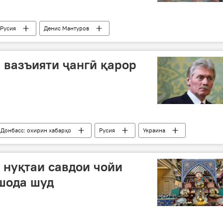
 Русия
Денис Мантуров
р вазъияти ҷангӣ қарор
 Донбасс: охирин хабарҳо
Русия
Украина
амалиёти вижа
 нуқтаи савдои чойи
шода шуд