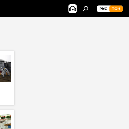
РУС
ТОҶ