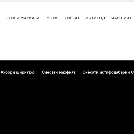
ОСИЁИ МАРКАЗӢ
РУСИЯ
СИЁСАТ
ИҚТИСОД
ҶАМЪИЯТ
Ахбори ширкатҳо
Сиёсати махфият
Сиёсати истифодабарии C