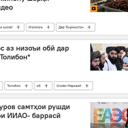
идео
хи қимат
Иҷтимоъ
Дар Тоҷикистон
 аз низоъи обӣ дар
 Толибон*
Толибон
об
Осиёи Марказӣ
уров самтҳои рушди
ои ИИАО- баррасӣ