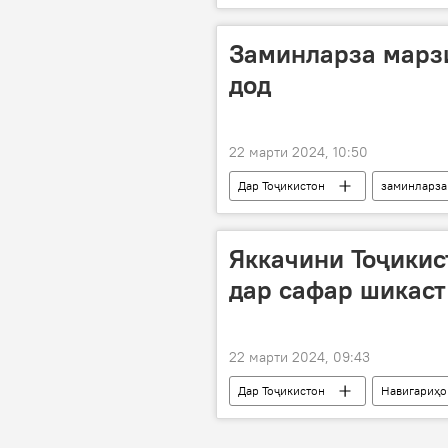
фаромадани ярч
Заминларза марзи
дод
22 марти 2024, 10:50
Дар Тоҷикистон
заминларза
Яккачини Тоҷикис
дар сафар шикаст
22 марти 2024, 09:43
Дар Тоҷикистон
Навигариҳо
Ҷоми ҷаҳон