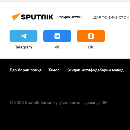
Тоҷикистон
ДАР ТОҶИКИСТОН
Telegram
VK
OK
Дар бораи лоиҳа
Тамос
Қоидаи истифодабарии мавод
© 2026 Sputnik Ҳамаи ҳуқуқҳо ҳимоя шудаанд. 18+