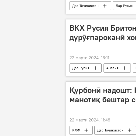
Дар Тоҷикистон
Дар Русия
ВКХ Русия Брито
дурӯғпароканӣ хо
22 марти 2024, 13:11
Дар Русия
Англия
Қурбонӣ надошт: 
манотиқ бештар с
22 марти 2024, 11:48
КҲФ
Дар Тоҷикистон