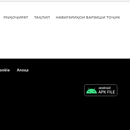
МУҲОҶИРАТ
ТАҲЛИЛ
НАВИГАРИҲОИ ВАРЗИШИ ТОҶИКИСТ
ookie
Алоқа