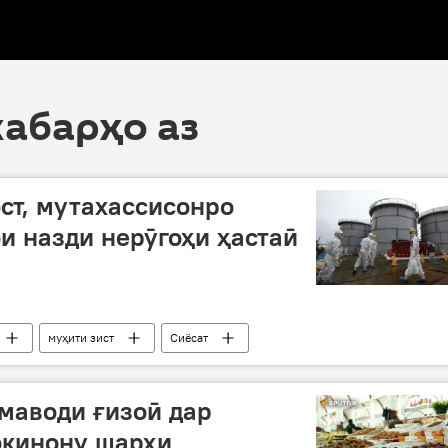
хабарҳо аз
ост, мутахассисонро
и назди нерӯгоҳи ҳастаӣ
муҳити зист
Сиёсат
маводи ғизоӣ дар
окинону шарҳи