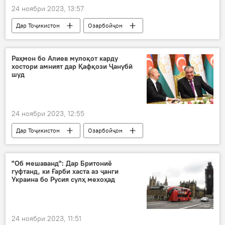
24 ноябри 2023, 13:57
Дар Тоҷикистон
Озарбойҷон
Иқтисод
Вазорати саноат ва технологияҳои нави Тоҷикистон
Раҳмон бо Алиев мулоқот карду
хостори амният дар Қафқози Ҷанубӣ
ҳамкорӣ
шуд
24 ноябри 2023, 12:55
Дар Тоҷикистон
Озарбойҷон
Эмомалӣ Раҳмон
Илҳом Алиев
Сиёсат
"Об мешаванд": Дар Бритониё
гуфтанд, ки Ғарби хаста аз ҷанги
Украина бо Русия сулҳ мехоҳад
24 ноябри 2023, 11:51