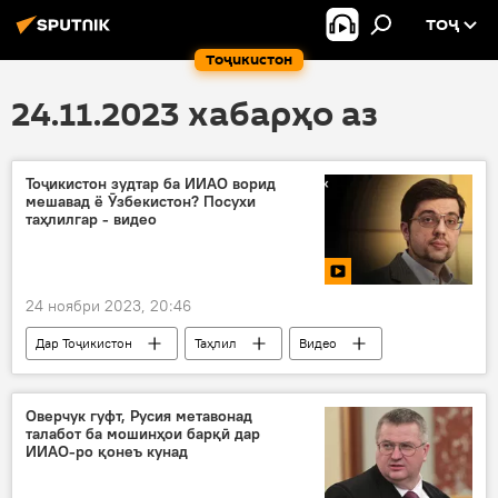
ТОҶ
Тоҷикистон
24.11.2023 хабарҳо аз
Тоҷикистон зудтар ба ИИАО ворид
мешавад ё Ӯзбекистон? Посухи
таҳлилгар - видео
24 ноябри 2023, 20:46
Дар Тоҷикистон
Таҳлил
Видео
Иқтисод
Иттиҳоди иқтисодии Уросиё
узвият
Ӯзбекистон
Оверчук гуфт, Русия метавонад
талабот ба мошинҳои барқӣ дар
ИИАО-ро қонеъ кунад