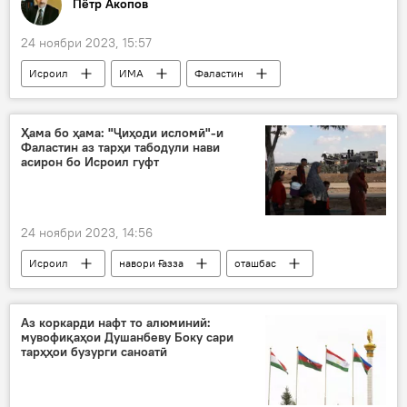
Пётр Акопов
24 ноябри 2023, 15:57
Исроил
ИМА
Фаластин
ҷанг
Сиёсат
ҷинояткор
Сутуннигор
Ҳама бо ҳама: "Ҷиҳоди исломӣ"-и
Фаластин аз тарҳи табодули нави
асирон бо Исроил гуфт
24 ноябри 2023, 14:56
Исроил
навори Ғазза
оташбас
Сиёсат
Дар ҷаҳон
Аз коркарди нафт то алюминий:
мувофиқаҳои Душанбеву Боку сари
тарҳҳои бузурги саноатӣ