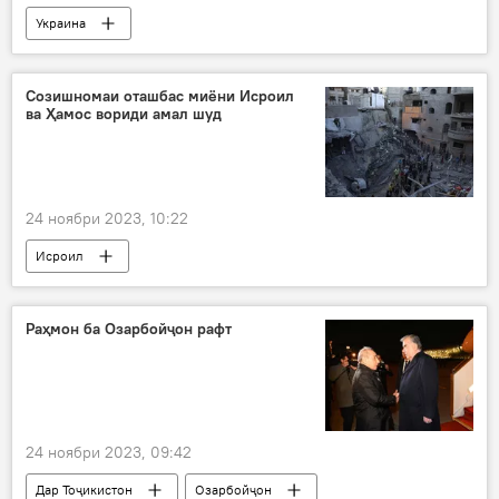
Украина
Созишномаи оташбас миёни Исроил
ва Ҳамос вориди амал шуд
24 ноябри 2023, 10:22
Исроил
Раҳмон ба Озарбойҷон рафт
24 ноябри 2023, 09:42
Дар Тоҷикистон
Озарбойҷон