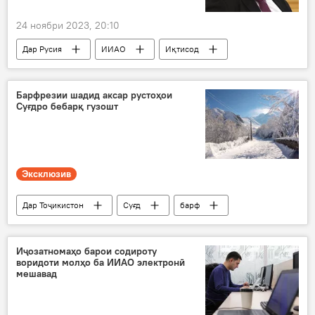
24 ноябри 2023, 20:10
Дар Русия
ИИАО
Иқтисод
барқӣ
мошин
Барфрезии шадид аксар рустоҳои
Суғдро бебарқ гузошт
Эксклюзив
Дар Тоҷикистон
Суғд
барф
Иҷтимоъ
барқ
Энергетика
Иҷозатномаҳо барои содироту
воридоти молҳо ба ИИАО электронӣ
мешавад