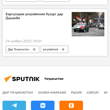
Эмомалӣ Раҳмон
ОМ
Иқтисод
Баргузории роҳпаймоии бузург дар
Душанбе
24 ноябри 2023, 09:01
Дар Тоҷикистон
роҳпаймоӣ
парчам
Рӯзи парчами миллӣ
Душанбе
Тоҷикистон
ДАР ТОҶИКИСТОН
ОСИЁИ МАРКАЗӢ
РУСИЯ
СИЁСАТ
ИҚ