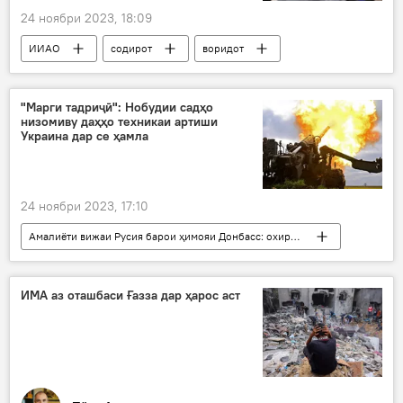
24 ноябри 2023, 18:09
ИИАО
содирот
воридот
бор
электронӣ
Иқтисод
"Марги тадриҷӣ": Нобудии садҳо
низомиву даҳҳо техникаи артиши
Украина дар се ҳамла
24 ноябри 2023, 17:10
Амалиёти вижаи Русия барои ҳимояи Донбасс: охирин хабарҳо
Русия
Украина
амалиёти вижа
низомиён
артиш
ИМА аз оташбаси Ғазза дар ҳарос аст