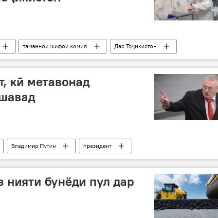
таманнои шифои комил
Дар Тоҷикистон
, кӣ метавонад
 шавад
Владимир Путин
президент
р Русия
з нияти бунёди пул дар