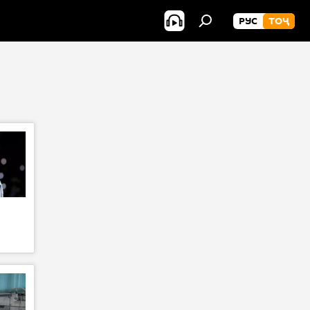
РУС
ТОҶ