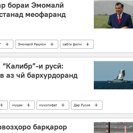
ар бораи Эмомалӣ
станад меофаранд
"
Эмомалӣ Раҳмон
сабти филм
 “Калибр”-и русӣ:
ав аз чӣ бархурдоранд
мушак
мухолифат
Дар Русия
рвозҳоро барқарор