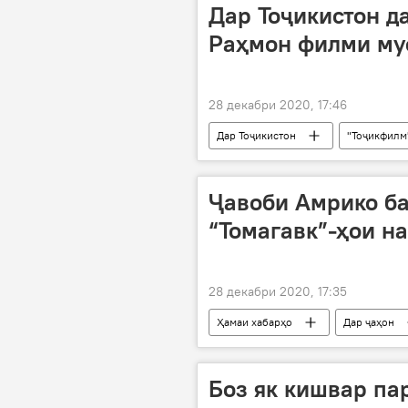
Дар Тоҷикистон д
Раҳмон филми му
28 декабри 2020, 17:46
Дар Тоҷикистон
"Тоҷикфилм
Ҷавоби Амрико ба
“Томагавк”-ҳои н
28 декабри 2020, 17:35
Ҳамаи хабарҳо
Дар ҷаҳон
Амрико
Боз як кишвар па