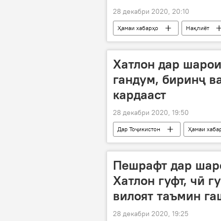
28 декабри 2020, 20:10
Ҳамаи хабарҳо
Нақлиёт
Хатлон дар шарои
гандум, биринҷ в
кардааст
28 декабри 2020, 19:50
Дар Тоҷикистон
Ҳамаи хаба
содирот
гандум
Пешрафт дар шар
Хатлон гуфт, чӣ г
вилоят таъмин га
28 декабри 2020, 19:25