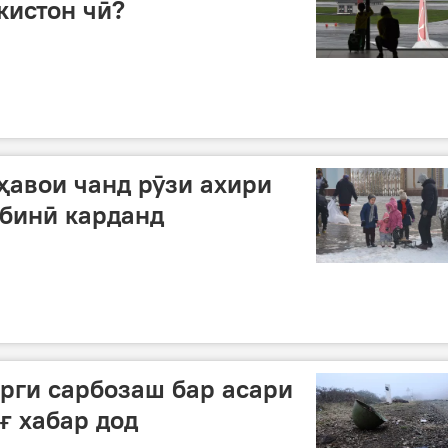
кистон чӣ?
авои чанд рӯзи ахири
бинӣ карданд
рги сарбозаш бар асари
ғ хабар дод