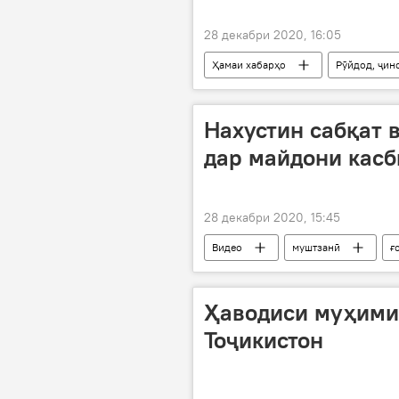
28 декабри 2020, 16:05
Ҳамаи хабарҳо
Рӯйдод, ҷин
Арманистон
даргузашт
Нахустин сабқат 
дар майдони кас
28 декабри 2020, 15:45
Видео
муштзанӣ
ғ
Ҳаводиси муҳими
Тоҷикистон