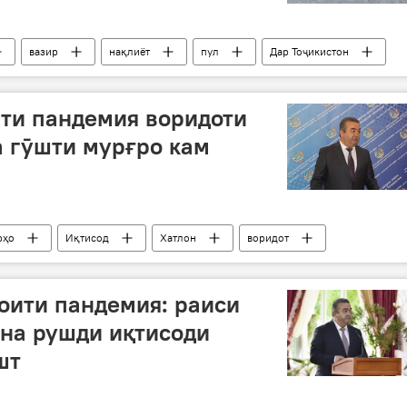
вазир
нақлиёт
пул
Дар Тоҷикистон
ти пандемия воридоти
а гӯшти мурғро кам
рҳо
Иқтисод
Хатлон
воридот
оити пандемия: раиси
уна рушди иқтисоди
шт