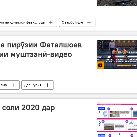
оят ва ҳолатҳои фавқулода
Озарбойҷон
ва пирӯзии Фаталшоев
бии муштзанӣ-видео
олиб
Дар Русия
 соли 2020 дар