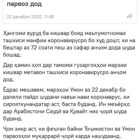
парвоз дод
22 декабри 2020, 11:48
Ҳангоми вуруд ба кишвар бояд маълумотномаи
ташхиси манфии коронавирусро бо худ дошт, ки на
бештар аз 72 соати пеш аз сафар анҷом дода шуда
бошад.
Дар ҳамин ҳол дар тамоми гузаргоҳҳои марзии
кишвар метавон ташхиси коронавирусро анҷом
дод.
Ёдрас мешавем, марзҳои Умон аз 22 декабр бо
далели пайдо шудани навъи нави коронаврус, ки
сирояткунандатар аст, баста буданд. Ин меъёрҳо
дар Арабистони Саудӣ ва Қувайт низ ҷорӣ шуда
буданд.
Ҷои зикр аст, ки феълан байни Тоҷикистон ва Умон
парвозҳои муқаррарӣ ҷорӣ карда нашудаанд.