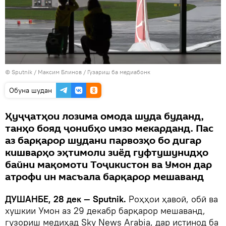
©
Sputnik
/ Максим Блинов
/
Гузариш ба медиабонк
Обуна шудан
Ҳуҷҷатҳои лозима омода шуда буданд,
танҳо бояд ҷонибҳо имзо мекарданд. Пас
аз барқарор шудани парвозҳо бо дигар
кишварҳо эҳтимоли зиёд гуфтушунидҳо
байни мақомоти Тоҷикистон ва Умон дар
атрофи ин масъала барқарор мешаванд
ДУШАНБЕ, 28 дек — Sputnik.
Роҳҳои ҳавоӣ, обӣ ва
хушкии Умон аз 29 декабр барқарор мешаванд,
гузориш медиҳад Sky News Arabia, дар истинод ба