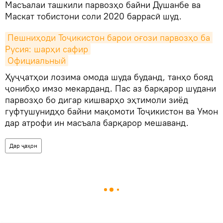
Масъалаи ташкили парвозҳо байни Душанбе ва
Маскат тобистони соли 2020 баррасӣ шуд.
Пешниҳоди Тоҷикистон барои оғози парвозҳо ба 
Русия: шарҳи сафир
Официальный
Ҳуҷҷатҳои лозима омода шуда буданд, танҳо бояд
ҷонибҳо имзо мекарданд. Пас аз барқарор шудани
парвозҳо бо дигар кишварҳо эҳтимоли зиёд
гуфтушунидҳо байни мақомоти Тоҷикистон ва Умон
дар атрофи ин масъала барқарор мешаванд.
Дар ҷаҳон