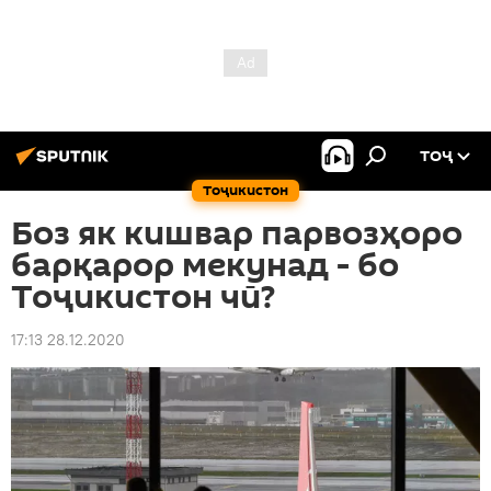
ТОҶ
Тоҷикистон
Боз як кишвар парвозҳоро
барқарор мекунад - бо
Тоҷикистон чӣ?
17:13 28.12.2020