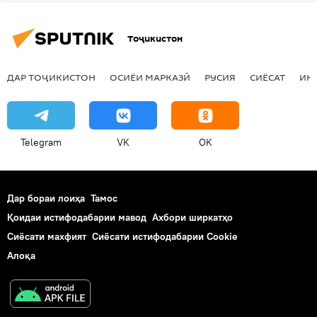
Тоҷикистон
ДАР ТОҶИКИСТОН
ОСИЁИ МАРКАЗӢ
РУСИЯ
СИЁСАТ
ИҚ
Telegram
VK
OK
Дар бораи лоиҳа
Тамос
Қоидаи истифодабарии мавод
Ахбори ширкатҳо
Сиёсати махфият
Сиёсати истифодабарии Cookie
Алоқа