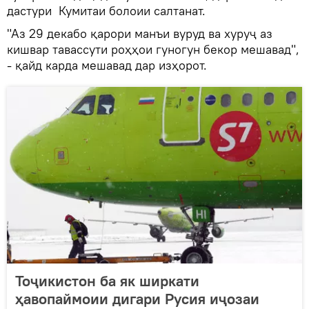
дастури Кумитаи болоии салтанат.
"Аз 29 декабо қарори манъи вуруд ва хуруҷ аз
кишвар тавассути роҳҳои гуногун бекор мешавад",
- қайд карда мешавад дар изҳорот.
Тоҷикистон ба як ширкати
ҳавопаймоии дигари Русия иҷозаи