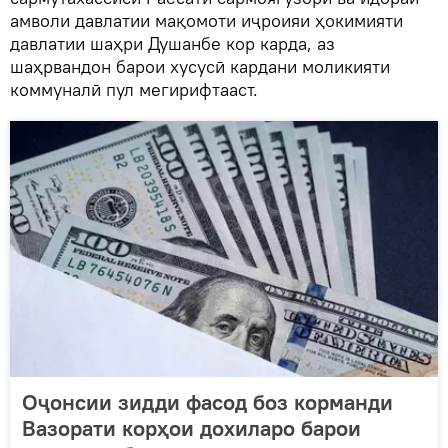
амволи давлатии мақомоти иҷроияи ҳокимияти
давлатии шаҳри Душанбе кор карда, аз
шаҳрвандон барои хусусӣ кардани моликияти
коммуналӣ пул мегирифтааст.
Оҷонсии зидди фасод боз корманди
Вазорати корҳои дохиларо барои