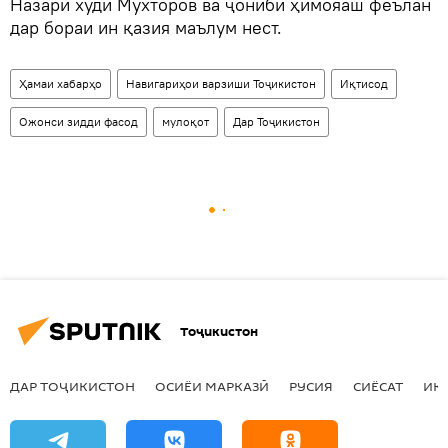
Назари худи Мухторов ва ҷониби ҳимояаш феълан
дар бораи ин қазия маълум нест.
Ҳамаи хабарҳо
Навигариҳои варзиши Тоҷикистон
Иқтисод
Ожонси зидди фасод
мулоқот
Дар Тоҷикистон
Тоҷикистон
ДАР ТОҶИКИСТОН
ОСИЁИ МАРКАЗӢ
РУСИЯ
СИЁСАТ
ИҚ