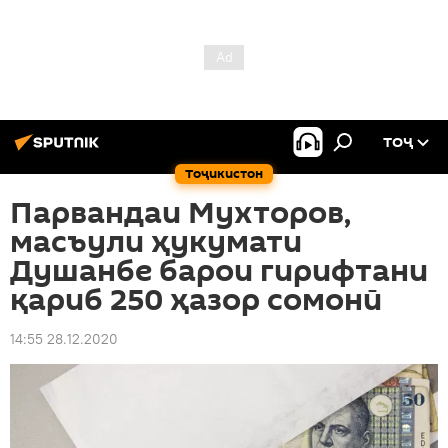
ТОҶ
Тоҷикистон
Парвандаи Мухторов,
масъули ҳукумати
Душанбе барои гирифтани
қариб 250 ҳазор сомонӣ
14:55 28.12.2020