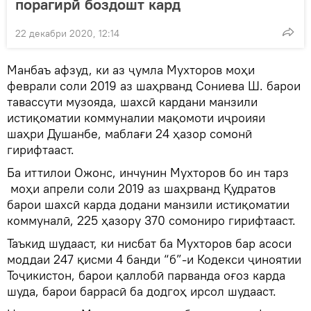
порагирӣ боздошт кард
22 декабри 2020, 12:14
Манбаъ афзуд, ки аз ҷумла Мухторов моҳи
феврали соли 2019 аз шаҳрванд Сониева Ш. барои
тавассути музояда, шахсӣ кардани манзили
истиқоматии коммуналии мақомоти иҷроияи
шаҳри Душанбе, маблағи 24 ҳазор сомонӣ
гирифтааст.
Ба иттилои Ожонс, инчунин Мухторов бо ин тарз
моҳи апрели соли 2019 аз шаҳрванд Қудратов
барои шахсӣ карда додани манзили истиқоматии
коммуналӣ, 225 ҳазору 370 сомониро гирифтааст.
Таъкид шудааст, ки нисбат ба Мухторов бар асоси
моддаи 247 қисми 4 банди “б”-и Кодекси ҷиноятии
Тоҷикистон, барои қаллобӣ парванда оғоз карда
шуда, барои баррасӣ ба додгоҳ ирсол шудааст.