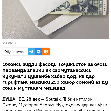
© Sputnik
Обуна шудан
Ожонси зидди фасоди Тоҷикистон аз оғози
парванда алайҳи як сармутахассиси
ҳукумати Душанбе хабар дод, ки дар
гирифтани наздики 250 ҳазор сомонӣ аз ду
сокин муттаҳам мешавад
ДУШАНБЕ, 28 дек — Sputnik.
Тибқи иттилои
Ожонс, Мухторов Беҳруз Муҳтоҷович дар вазифаи
сармутахассиси Раёсати сармоягузорӣ ва идораи